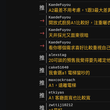
KaedeFuyou
推
A2最差不用考慮，1跟3最大
KaedeFuyou
→
開放式廚房A1比較好，注重曬衣
KaedeFuyou
→
天井採光又面東很暗
KaedeFuyou
→
看你哪個需求喜好比較重視自
alexstag
推
20可談的預售我覺得要先確定
cake51640
推
我會選a1 電梯蠻吵的
maxcockroach
推
A1，遠離電梯
etkiyas
推
A1 客廳面寬也比較寬
zwttij10212
推