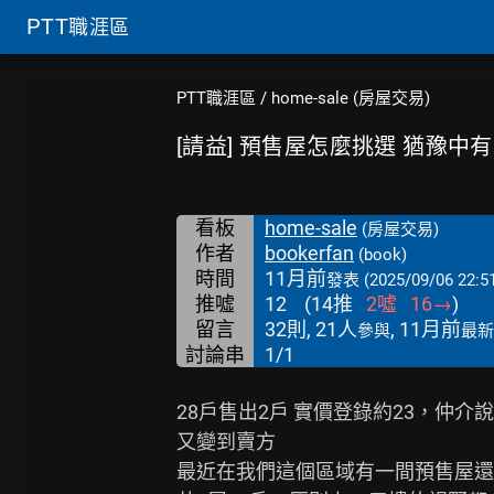
PTT
職涯區
PTT職涯區
/
home-sale (房屋交易)
[請益] 預售屋怎麼挑選 猶豫中
看板
home-sale
(房屋交易)
作者
bookerfan
(book)
時間
11月前
發表
(2025/09/06 22:5
推噓
12
(
14
推
2
噓
16
→
)
留言
32則, 21人
, 11月前
參與
最新
討論串
1/1
28戶售出2戶 實價登錄約23，仲介
又變到賣方

最近在我們這個區域有一間預售屋還