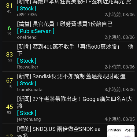
[新聞] 韓散戶本周狂賣美股ETF獲利近兆韓元 資
31
[
Stock
]
45
d8917936
2小時前
,
08/06
[請益] 長官花員工慰勞費想買1份給自己
6
[
PublicServan
]
19
onefriend
2小時前
,
08/06
[新聞] 滾到400萬不收手「再借600萬炒股」 他
下
83
[
Stock
]
153
Reewalker
2小時前
,
08/06
[新聞] Sandisk財測不如預期 蓋過亮眼財報 盤
67
[
Stock
]
116
IzumiKonata
3小時前
,
08/06
[新聞] 27年老將帶隊出走！Google痛失四名AI大
將
45
[
Stock
]
93
jerrychuang
4小時前
,
08/05
[標的] SNDQ.US 兩倍做空SNDK ea
sy多
12