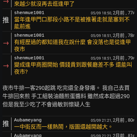
→
來越少就沒再去逛逢甲了
2月前
, 77
shenmue1001
05/09 18:50,
F
推
當年逢甲門口那段小路不是被推著走就是塞到不
能前進
2月前
, 78
shenmue1001
05/09 18:51,
F
→
有經歷過的都知道我在說什麼 會沒落也是從逢甲
夜市
2月前
, 79
shenmue1001
05/09 18:51,
F
→
變成逢甲商圈開始 價錢貴到跟餐廳差不多 還能叫
夜市?
夜市牛排一客290起跳 吃完還全身發癢。 我自己去買
牛排回來煎 手工組裝油麵煎蛋醬料 雖然成本超過290 
2月前
, 80
Aubameyang
05/09 21:21,
F
推
一中街反而一樣熱鬧，版圖還越開越大。
2月前
, 81
Aubameyang
05/09 21:21,
F