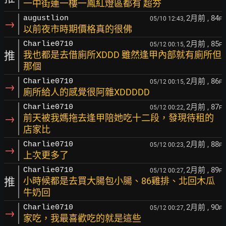
一中街連一樓一鳳紅燈區都有 超夯
2月前
, 84
augustlion
05/10 12:43,
F
→
以前夜市時期價格真的很佛
2月前
, 85
Charlie0710
05/12 00:15,
F
推
我也都是去借廁所XDDD 雖然逢甲內部就有廁所但
那個
2月前
, 86
Charlie0710
05/12 00:15,
F
→
廁所給人的感覺很阿雜XDDDDD
2月前
, 87
Charlie0710
05/12 00:22,
F
→
前天被我媽拖去逢甲陪她吃十二段，發現待租的
店家比
2月前
, 88
Charlie0710
05/12 00:23,
F
→
上次更多了
2月前
, 89
Charlie0710
05/12 00:27,
F
推
小時候都是去買大腸包小腸、86雞排、北回木瓜
牛奶回
2月前
, 90
Charlie0710
05/12 00:27,
F
→
家吃，我最喜歡吃的就是這些