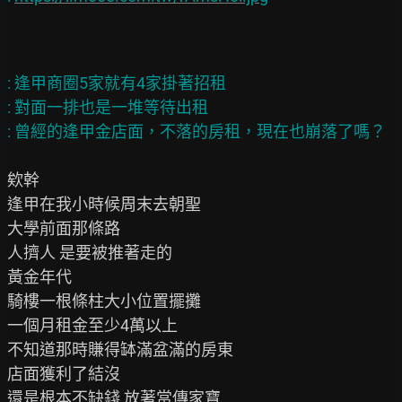
: 逢甲商圈5家就有4家掛著招租

: 對面一排也是一堆等待出租

欸幹

逢甲在我小時候周末去朝聖

大學前面那條路

人擠人 是要被推著走的

黃金年代

騎樓一根條柱大小位置擺攤

一個月租金至少4萬以上

不知道那時賺得缽滿盆滿的房東

店面獲利了結沒

還是根本不缺錢 放著當傳家寶
