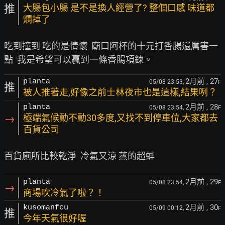
推
大腸包小腸 是不是換人經營了? 整個口感 味道都
爛掉了
吃到撞到 吃的是情懷  廟口阿杯的十元打香腸還厲害一
2月前
, 27
planta
05/08 23:53,
F
推
被人推著走,好像之前士林夜市也是這樣,結果咧？
2月前
, 28
planta
05/08 23:54,
F
→
極端氣候動不動30多度,又找不到停車位,大家都去
百貨公司
2月前
, 29
planta
05/08 23:54,
F
→
商場吹冷氣了啦？！
2月前
, 30
kusomanfcu
05/09 00:12,
F
推
今年天氣很好喔