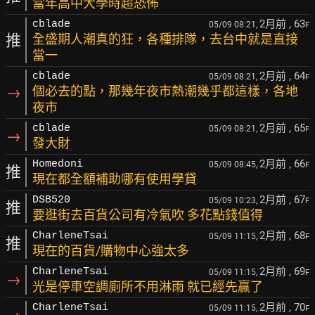
當年高中大學時超恐怖
2月前
, 63
cblade
05/09 08:21,
F
推
全盛期人潮真的狂，各種排隊，去台中就是直接
當一
2月前
, 64
cblade
05/09 08:21,
F
→
個必去的點，那幾年夜市熱潮幾乎都這樣，各地
夜市
2月前
, 65
cblade
05/09 08:21,
F
→
發大財
2月前
, 66
Homedoni
05/09 08:45,
F
推
現在都全額補助哪有使用學貸
2月前
, 67
DSB520
05/09 10:23,
F
推
要逛街去百貨公司有冷氣吹 多花點錢值得
2月前
, 68
CharleneTsai
05/09 11:15,
F
推
現在的百貨/購物中心強太多
2月前
, 69
CharleneTsai
05/09 11:15,
F
→
光是停車空調廁所不用淋雨 就已經先贏了
2月前
, 70
CharleneTsai
05/09 11:15,
F