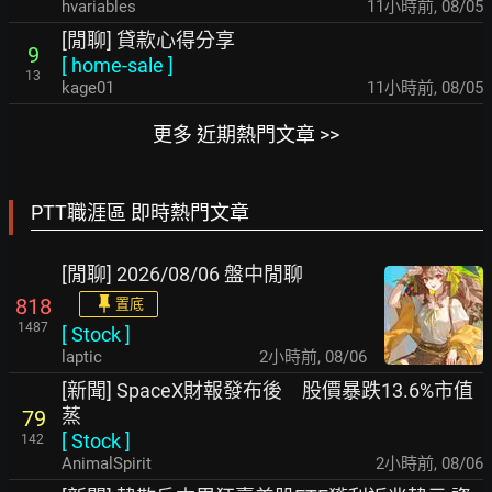
hvariables
11小時前
,
08/05
[閒聊] 貸款心得分享
9
[
home-sale
]
13
kage01
11小時前
,
08/05
更多 近期熱門文章 >>
PTT職涯區 即時熱門文章
[閒聊] 2026/08/06 盤中閒聊
818
置底
1487
[
Stock
]
laptic
2小時前
,
08/06
[新聞] SpaceX財報發布後 股價暴跌13.6%市值
蒸
79
[
Stock
]
142
AnimalSpirit
2小時前
,
08/06