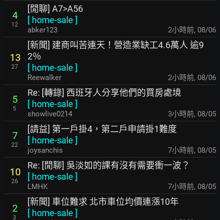
[閒聊] A7>A56
4
[
home-sale
]
12
abker123
2小時前
,
08/06
[新聞] 建商叫苦連天！營造業缺工4.6萬人 逾9
2％
13
[
home-sale
]
27
Reewalker
2小時前
,
08/06
Re: [轉錄] 西班牙人分享他們的買房處境
5
[
home-sale
]
5
showlive0214
3小時前
,
08/05
[請益] 第一戶掛4，第二戶申請掛1難度
7
[
home-sale
]
22
joysanchis
7小時前
,
08/05
Re: [閒聊] 吳淡如的課有沒有需要衝一波？
10
[
home-sale
]
26
LMHK
7小時前
,
08/05
[新聞] 車位難求 北市車位均價連漲10年
2
[
home-sale
]
3