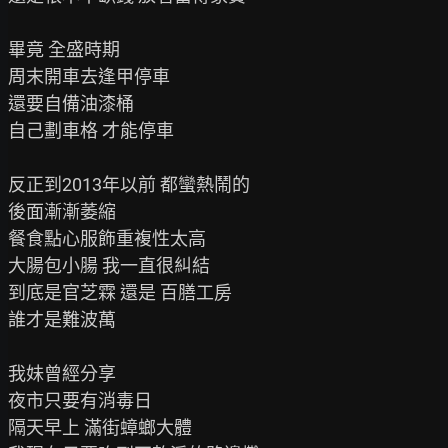
畢竟 全盛時期

周末開車去逢甲停車

還要自備油漆桶

自己劃車格 才能停車

反正到2013年以前 都蠻熱鬧的

後面漸漸萎縮

餐食點心服飾重複性太高

大腸包小腸 我一直很糾結

到底是官芝霖 還是 百膳工房

誰才是難波萬

我妹曾經分享

夜市只要有消毒日

隔天早上 滿街蟑螂大體
