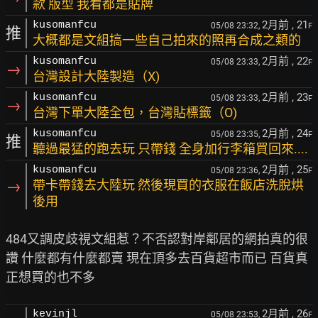
款 版型 我看都是貼牌
2月前
, 21
kusomanfcu
05/08 23:32,
F
推
大概都是文組搞一些自己拍來的照再合成之類的
2月前
, 22
kusomanfcu
05/08 23:33,
F
→
台灣設計大陸製造（X)
2月前
, 23
kusomanfcu
05/08 23:33,
F
→
台灣下單大陸全包，台灣貼標籤（O)
2月前
, 24
kusomanfcu
05/08 23:35,
F
推
聽過最猛的跑去玩 只帶錢 全身加行李箱買回來....
2月前
, 25
kusomanfcu
05/08 23:36,
F
→
帶卡帶錢去大陸玩 然後現買的衣服在飯店洗脫烘
後用
484又調皮歧視文組惹？不否認對岸鄰居的網拍真的很
讚 什麼都有什麼都賣 現在頂多去百貨超市而已 百貨真
2月前
, 26
kevinjl
05/08 23:53,
F