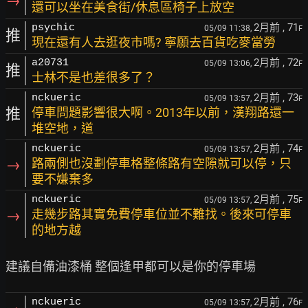
→
還可以坐在美食街/休息區椅子上放空
2月前
, 71
psychic
05/09 11:38,
F
推
現在還有人去逛夜市嗎? 寧願去百貨吃麥當勞
2月前
, 72
a20731
05/09 13:06,
F
推
士林不是也差很多了？
2月前
, 73
nckueric
05/09 13:57,
F
推
停車問題影響很大啊。2013年以前，漢翔路還一
堆空地，道
2月前
, 74
nckueric
05/09 13:57,
F
→
路兩側也沒劃停車格整條路有空隙就可以停，只
要不嫌棄多
2月前
, 75
nckueric
05/09 13:57,
F
→
走幾步路其實免費停車位並不難找。後來可停車
的地方越
2月前
, 76
nckueric
05/09 13:57,
F