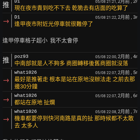
2月前
, 2
D1
05/08 21:21,
F
推
現在夜市貴到吃不下去 乾脆去有店面的吃算了
2月前
, 3
D1
05/08 21:22,
F
→
逢甲夜市附近光停車就很難停了
2月前
, 4
poz93
05/08 22:00,
F
推
中南部就是人不夠多 商圈轉移後舊商圈就沒落
2月前
, 5
what1026
05/08 22:07,
F
→
最好是推著走 根本是站在原地沒辦法走 之前去那
邊30分鐘
2月前
, 6
what1026
05/08 22:07,
F
→
都站在原地 扯爛
2月前
, 7
what1026
05/08 22:08,
F
→
機車都要停到快河南路是真的扯 那時候都不太敢
去 太多人