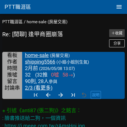
PTT
職涯區
PTT職涯區
/
home-sale (房屋交易)
Re: [閒聊] 逢甲商圈崩落
＋收藏
分享
看板
home-sale
(房屋交易)
作者
shipping5566
(小姐小姐別生氣)
時間
2月前
(2026/05/08 13:07)
推噓
32
(
32
推
0
噓
58
→
)
留言
90則, 28人
參與
討論串
2/3 (看更多)
說明
: 臉書推送給二狗，一個資訊

: 
https://i.meee.com.tw/rAmsHoi.jpg