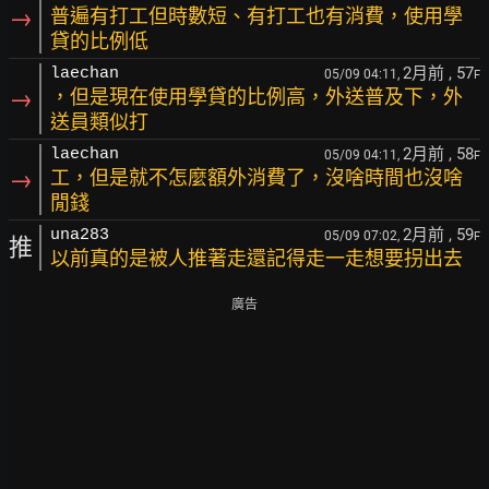
→
普遍有打工但時數短、有打工也有消費，使用學
貸的比例低
2月前
, 57
laechan
05/09 04:11,
F
→
，但是現在使用學貸的比例高，外送普及下，外
送員類似打
2月前
, 58
laechan
05/09 04:11,
F
→
工，但是就不怎麼額外消費了，沒啥時間也沒啥
閒錢
2月前
, 59
una283
05/09 07:02,
F
推
以前真的是被人推著走還記得走一走想要拐出去
廣告