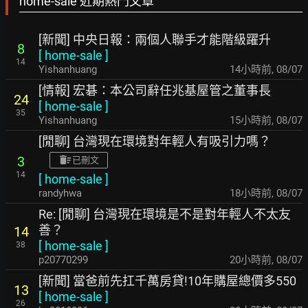
home-sale 近期熱門文章
[新聞] 中央日報：兩個人聯手才能階級躍升
8
[
home-sale
]
14
Yishanhuang
14小時前
,
08/07
[情報] 宏碁：本公司辭任兆基屋管之董事長
24
[
home-sale
]
35
Yishanhuang
15小時前
,
08/07
[閒聊] 台灣現在環境對年輕人有吸引力嗎？
3
已刪文
14
[
home-sale
]
randyhwa
18小時前
,
08/07
Re: [閒聊] 台灣現在環境是不是對年輕人不太友
善？
14
[
home-sale
]
38
p20770299
20小時前
,
08/07
[新聞] 當爸前先扛千萬房貸!10年購屋總價多550
13
[
home-sale
]
26