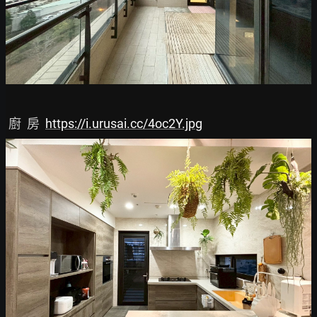
 廚  房  
https://i.urusai.cc/4oc2Y.jpg