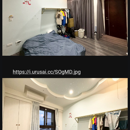
https://i.urusai.cc/SOgMD.jpg