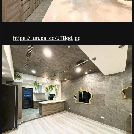
https://i.urusai.cc/JTBgd.jpg