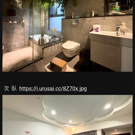
 次  臥  
https://i.urusai.cc/8Z70x.jpg