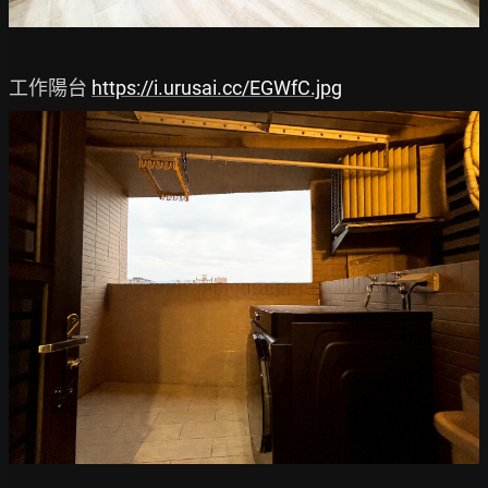
工作陽台 
https://i.urusai.cc/EGWfC.jpg