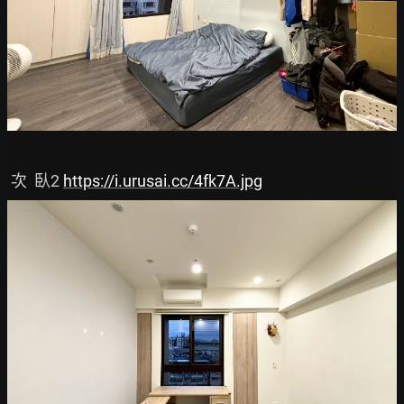
 次  臥2 
https://i.urusai.cc/4fk7A.jpg