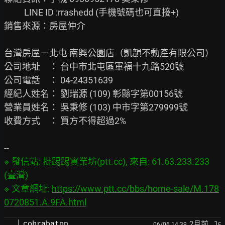
          LINE ID :rrashedd (手機號碼也可直接+)

銷售來源：房屋仲介

台灣房屋－北屯 南興公園店（凱韻不動產有限公司）

公司地址　： 台中市北屯區軍福十九路520號

公司電話　： 04-24351639

經紀人姓名： 劉瑞源 (109) 彰縣字第00156號

營業員姓名： 吳秉修 (103) 中市字第279999號

收費方式　： 買方不得超過2%

※ 發信站: 批踢踢實業坊(ptt.cc), 來自: 61.63.233.233 
(臺灣)

※ 文章網址: 
https://www.ptt.cc/bbs/home-sale/M.178
0720851.A.9FA.html
2月前
, 1
cobrabaton
06/06 14:39,
F