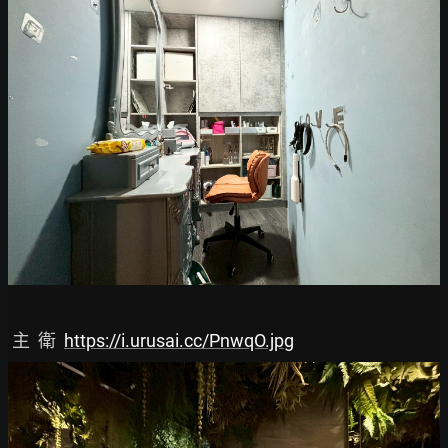
 主  衛  
https://i.urusai.cc/PnwqO.jpg