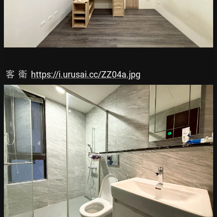
 客  衛  
https://i.urusai.cc/ZZ04a.jpg