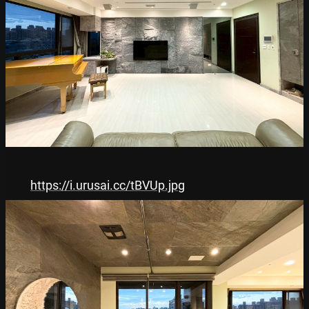
https://i.urusai.cc/tBVUp.jpg