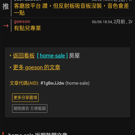
推
客廳放平台 讚，但反射板吸音板沒裝，音色會差
一點
2月前
, 2
goeson
06/06 18:54,
F
→
有點兒專業
‣
返回看板
[
home-sale
]
房屋
‣
更多 goeson 的文章
文章代碼(AID):
#1g8wJJdw
(home-sale)
更多分享選項
關閉廣告 方便截圖