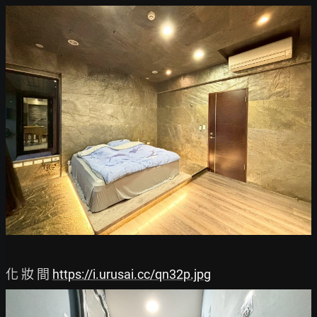
化 妝 間 
https://i.urusai.cc/qn32p.jpg