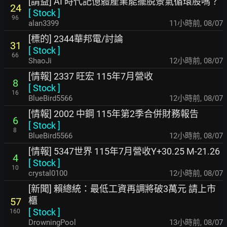
[請益] AI 時代記憶體產業能擺脫景氣循環股嗎？
24
[
Stock
]
96
alan3399
11小時前
,
08/07
[標的] 2344華邦電/討論
31
[
Stock
]
66
ShaoJi
12小時前
,
08/07
[情報] 2337 旺宏 115年7月營收
8
[
Stock
]
16
BlueBird5566
12小時前
,
08/07
[情報] 2002 中鋼 115年第2季合併財務報告
6
[
Stock
]
8
BlueBird5566
12小時前
,
08/07
[情報] 5347世界 115年7月營收Y+30.25 M-21.26
4
[
Stock
]
10
crystal0100
12小時前
,
08/07
[新聞] 賴總統：最低工資再調將破3萬元 請上市
櫃
57
[
Stock
]
160
DrowningPool
13小時前
,
08/07