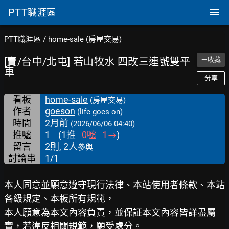
PTT
職涯區
PTT職涯區
/
home-sale (房屋交易)
[賣/台中/北屯] 若山牧水 四改三連號雙平
＋收藏
車
分享
看板
home-sale
(房屋交易)
作者
goeson
(life goes on)
時間
2月前
(2026/06/06 04:40)
推噓
1
(
1
推
0
噓
1
→
)
留言
2則, 2人
參與
討論串
1/1
本人同意並願意遵守現行法律、本站使用者條款、本站
各級規定、本板所有規範，
本人願意為本文內容負責，並保証本文內容皆詳盡屬
實，若違反相關規範，願受處分。