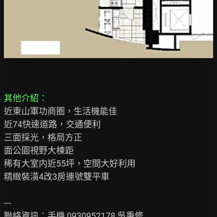
其他介紹：
近東山軍功商圈，生活機能佳

近74快速道路，交通便利

三面採光，格局方正

面公園視野大棟距

稀有大室内近55坪，空間大好利用

精緻裝潢4改3房連號雙平車

---

聯絡資訊：手機 0930952178 吳秉修
