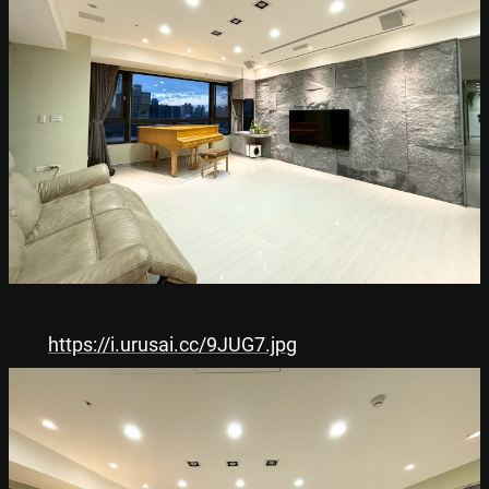
https://i.urusai.cc/9JUG7.jpg