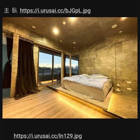
 主  臥  
https://i.urusai.cc/bJGpL.jpg
https://i.urusai.cc/ln129.jpg