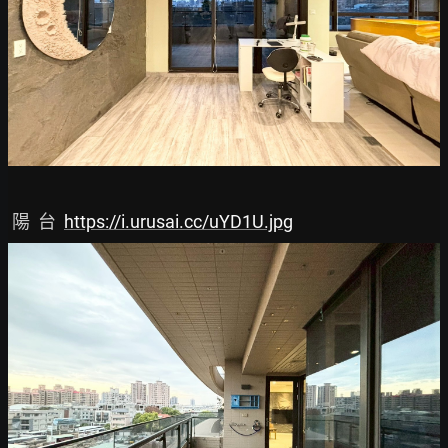
 陽  台  
https://i.urusai.cc/uYD1U.jpg