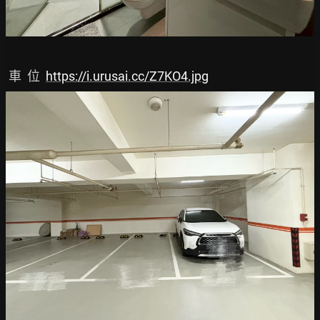
 車  位  
https://i.urusai.cc/Z7KO4.jpg