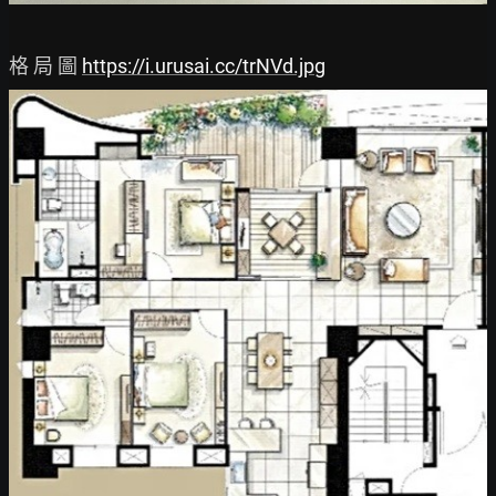
格 局 圖 
https://i.urusai.cc/trNVd.jpg