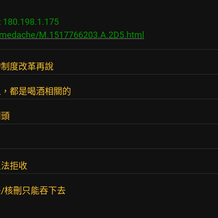
80.198.1.175

s/medache/M.1517766203.A.2D5.html
的制度改革再說
人，都是喝酒相關的
到頭
沒法拒收
/核刪只能吞下去