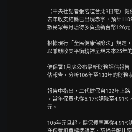
（中央社記者張茗喧台北3日電）健
去年收支結餘已出現赤字，預計110年
數民眾每月恐得多負擔新台幣126元。
根據現行「全民健康保險法」規定，
以兼顧收支平衡精神呈現未來25年的
健保署1月底公布最新財務評估報告，
估報告，分析106年至130年的財務狀
報告中指出，二代健保自102年上路
，當年保費也從5.17%調降至4.91
元。

105年元旦起，健保費率再從4.91%調
充保費扣費標準調高、菸捐分配比率