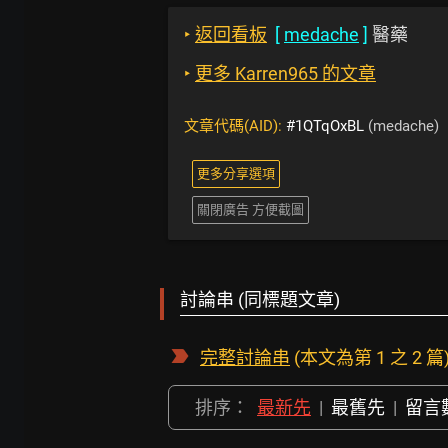
‣
返回看板
[
medache
]
醫藥
‣
更多 Karren965 的文章
文章代碼(AID):
#1QTqOxBL
(medache)
更多分享選項
關閉廣告 方便截圖
討論串 (同標題文章)
完整討論串
(本文為第 1 之 2 篇
排序：
最新先
|
最舊先
|
留言