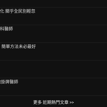
惡化 關乎全民別輕忽
醫科醫師
元」簡單方法未必最好
徵掛牌醫師
更多 近期熱門文章 >>