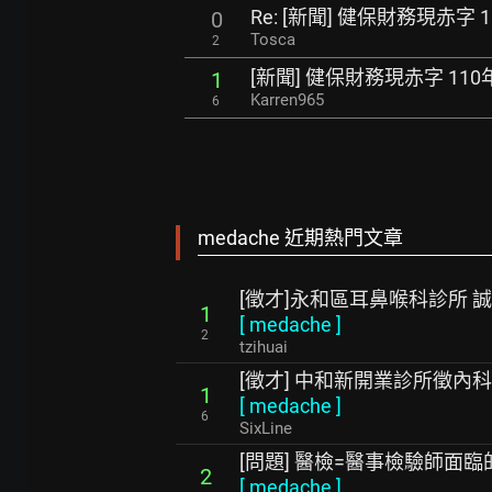
Re: [新聞] 健保財務現赤字
0
Tosca
2
[新聞] 健保財務現赤字 11
1
Karren965
6
medache 近期熱門文章
[徵才]永和區耳鼻喉科診所 
1
[
medache
]
2
tzihuai
[徵才] 中和新開業診所徵內
1
[
medache
]
6
SixLine
[問題] 醫檢=醫事檢驗師面臨
2
[
medache
]