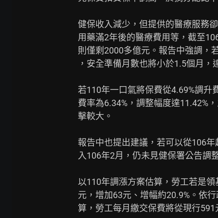
健保收入減少，但提供的醫療服務卻
用藥滿2年後的醫療費用等，截至10
則僅剩2000多億元。報告中強調，若
，安全準備月數也將小於1.5個月，
若110年一口氣將保費從4.69%調升費
費率為6.34%，調整幅度達11.42
擊較大。

報告中也提出建議，若可以從106年
入106年2月，仍未見健保署公告調
以110年調漲方案估算，勞工若是領基
元，增加63元、增幅約20.9%。依
算，勞工每月繳交保費將從現行591元增