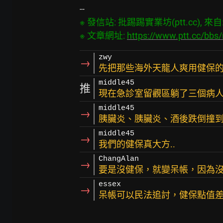
※ 發信站: 批踢踢實業坊(ptt.cc), 來自: 1
※ 文章網址: 
https://www.ptt.cc/bb
zwy
→
先把那些海外天龍人爽用健保
middle45
推
現在急診室留觀區躺了三個病
middle45
→
胰臟炎、胰臟炎、酒後跌倒撞
middle45
→
我們的健保真大方..
ChangAlan
→
要是沒健保，就變呆帳，因為
essex
→
呆帳可以民法追討，健保點值差