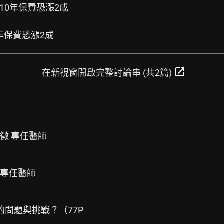
 110年保費恐漲2成
0年保費恐漲2成
open_in_new
在新視窗開啟完整討論串 (共2篇)
誠徵 專任醫師
科專任醫師
的問題與挑戰？（77P