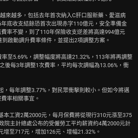
越來越多，包括去年首次納入C肝口服新藥、愛滋病

6年底收支結餘恐首次出現赤字110億元，安全準備金

費率不變，到了110年保險收支逆差將高達994億元

達到啟動調升費率條件，並提出2項調整方案。

率至5.69%，調整幅度將高達21.32%，113年將再調整

%，之後每3年調整1次費率，平均每次調幅為13.06%，衝

起，每年調整3.77%，對民眾衝擊則較小。但如今將邁

整費率相關事宜。

本工資2萬2000元，每月保費將從現行310元漲至375

行政院主計總處公布的受僱勞工平均薪資約4萬2000元計

至717元，增加126元、增幅21.32%。
