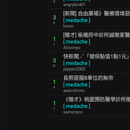
4
angrybird01
[新聞] 自由廣場》醫療環境
3
[
medache
]
8
kevio
[徵才] 板橋府中診所誠徵家
1
[
medache
]
1
Alisonyu
快新聞／「健保點值1點1
3
[
medache
]
8
pippen2002
長照居服B單位的無奈
1
[
medache
]
4
aaacckimo
《徵才》桃園預防醫學診所
1
[
medache
]
1
samotaco