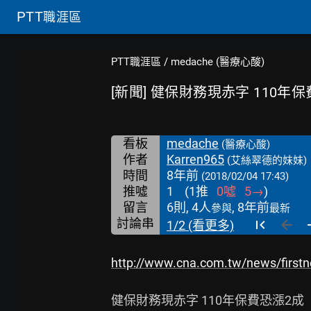
PTT
職涯區
PTT職涯區
/
medache (醫療心酸)
[新聞] 健保財務現赤字 110年
看板
medache
(醫療心酸)
作者
Karren965
(艾絲翠德的妹妹)
時間
8年前
(2018/02/04 17:43)
推噓
1
(
1
推
0
噓
5
→
)
留言
6則, 4人
, 8年前
參與
最新
討論串
1/2 (看更多)
http://www.cna.com.tw/news/first
健保財務現赤字 110年保費恐漲2成
