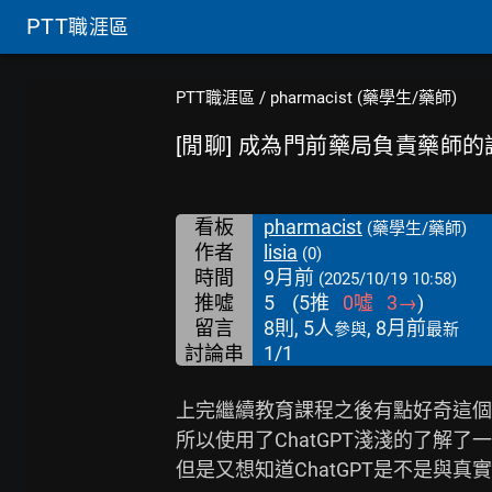
PTT
職涯區
PTT職涯區
/
pharmacist (藥學生/藥師)
[閒聊] 成為門前藥局負責藥師
看板
pharmacist
(藥學生/藥師)
作者
lisia
(0)
時間
9月前
(2025/10/19 10:58)
推噓
5
(
5
推
0
噓
3
→
)
留言
8則, 5人
, 8月前
參與
最新
討論串
1/1
上完繼續教育課程之後有點好奇這個
所以使用了ChatGPT淺淺的了解了一
但是又想知道ChatGPT是不是與