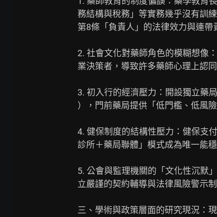
1. 藥師教育的制度偏誤：藥學教育
務結構與稅務」等實務幾乎沒有訓練
第8條「負責人」的法律效力與連帶責
2. 社會文化對藥師角色的模糊想像
業決策者，導致許多藥師心理上認同
3. 初入行的經濟壓力：開設獨立藥
），門前藥局提供「低門檻、低風險
4. 健保制度的結構性壓力：健保支
診所＋藥局聯體」模式成為唯一能穩
5. 公會與監理機關的「文化性沉默
立嚴謹的契約輔導與法律風險警示制
三、學術與政策層面的研究現況：現