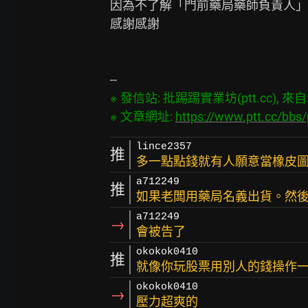
因為不了解「門前藥局藥師負責人」
感謝感謝

※ 發信站: 批踢踢實業坊(ptt.cc), 來自: 1
※ 文章網址: 
https://www.ptt.cc/bb
lince2357
推
多一點點錢就有人願意當橡皮
a712249
推
如果老闆用藥局名義出貨。然
a712249
→
會被告了
okokok0410
推
就像你玩股票用別人的錢操作一
okokok0410
→
壓力超爽的