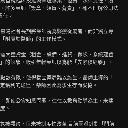
長期重視臨床技能與藥理專業，但對「法律責任、財

。許多藥師「簽章、領貨、背責」，卻不理解公司法

任。

：臺灣社會長期將藥師視為醫療從屬者，而非獨立專

「附屬於醫師」的工作模式。

局需大量資金（租金、設備、進貨、保險、系統建置

」的假象，吸引年輕藥師以為能「先累積經驗」。

付點數有限，使得獨立藥局難以維生，醫師主導的「

定獲利的途徑。藥師因此為求生存而妥協。

」：即使公會知悉問題，往往以教育勸導為主，未建

度。

象被觀察，但未被制度性改革 目前臺灣針對「門前
