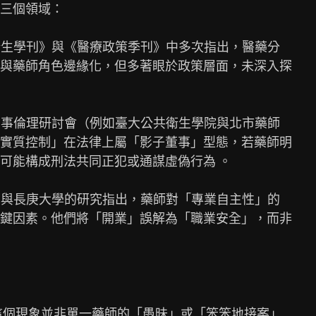
三個領域：

衛生學刊》與《醫療政策季刊》中多次指出，醫藥分

與藥師角色邊緣化，但多著眼於政策層面，未深入探

藥事倫理研討會（例如臺大公共衛生學院與北市藥師

實質控制」在法律上屬「影子董事」型態，若藥師明

可能構成刑法共同正犯或通謀虛偽行為 。

學與長庚大學的研究指出，藥師對「專業自主性」的

鍵因素。他們將「開業」誤解為「職業安全」，而非

這個現象並非單一藥師的「愚昧」或「笨笨地接案」
