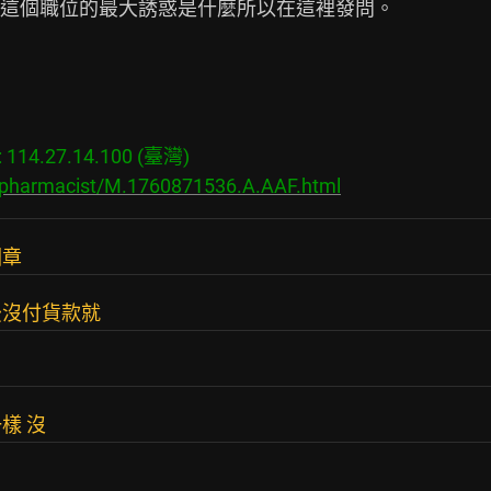
這個職位的最大誘惑是什麼所以在這裡發問。

14.27.14.100 (臺灣)

s/pharmacist/M.1760871536.A.AAF.html
圖章
後沒付貨款就
樣 沒