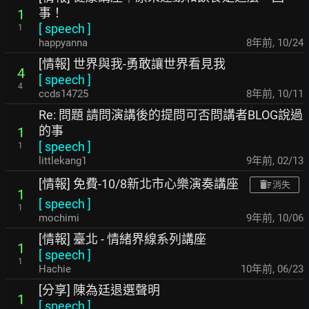
事！
1
[
speech
]
1
happyanna
8年前
,
10/24
[情報] 世界與我-勇敢讓世界看見我
4
[
speech
]
4
ccds14725
8年前
,
10/11
Re: 問題 請問演講後的提問可否問講者BLOG說過
的事
1
[
speech
]
1
littlekang1
9年前
,
02/13
[情報] 免費-10/8新北市心樂演奏講座
消失
1
[
speech
]
1
mochimi
9年前
,
10/06
[情報] 臺北 - 情緒界線系列講座
1
[
speech
]
1
Hachie
10年前
,
06/23
[分享] 陳為廷退選聲明
1
[
speech
]