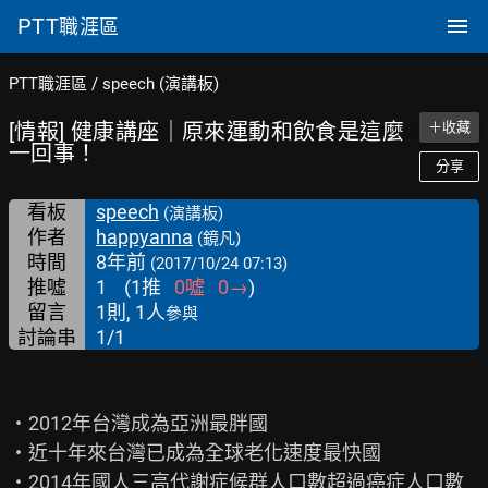
PTT
職涯區
PTT職涯區
/
speech (演講板)
[情報] 健康講座｜原來運動和飲食是這麼
＋收藏
一回事！
分享
看板
speech
(演講板)
作者
happyanna
(鏡凡)
時間
8年前
(2017/10/24 07:13)
推噓
1
(
1
推
0
噓
0
→
)
留言
1則, 1人
參與
討論串
1/1
‧2012年台灣成為亞洲最胖國

‧近十年來台灣已成為全球老化速度最快國

‧2014年國人三高代謝症候群人口數超過癌症人口數
