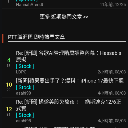
1
HannahArendt
11年前
,
12/25
更多 近期熱門文章 >>
PTT職涯區 即時熱門文章
Re: [新聞] 谷歌AI管理階層調整內幕：Hassabis
原擬
4
[
Stock
]
13
LDPC
2小時前
,
08/08
[新聞]蘋果要出手了？爆料：iPhone 17最快下週
10
[
Stock
]
29
asahi98
4小時前
,
08/08
Re: [新聞] 操盤美股免熬夜！ 納斯達克12/6正
式實
12
[
Stock
]
31
asahi98
4小時前
,
08/08