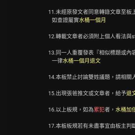
11.未經原發文者同意轉錄文章至板
   如查證屬實
水桶一個月
12.轉載文章者必須附上個人看法與s
13.同一人重覆發表『相似標題或內
   一律
水桶一個月退文
14.本板禁止討論雙姓議題，請相關
15.出現張爸推文或文章者，給予
退
16.以上板規，如為
累犯
者，
水桶加
17.本板板規若有未盡事宜由板主判斷