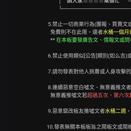
          │　
請大家
幫幫幫幫
幫個忙
  　
          └─────────────────────┘　

 5.禁止一切商業行為(團報、買賣文或廣告文)，有牽扯到現實金錢的都算，

   免費則不在此限，違者
水桶一個月
   ** 
在本板要發廣告文、情報文或問
 6.禁止使用類似[公告]類別(如么吉
 7.請勿發表對他人挑釁或人身攻擊
 8.連續惡意空白噓文、無意義推文
   無意義推噓文若
超過五次，第六次
 9.惡意竄改板友推噓文者
水桶二週
，
10.發表無關本板板旨之鬧板文或鬧