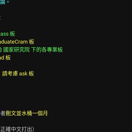
論。


ss 板
duateCram 板
 國家研究院 下的各專業板
d 板
請考慮 ask 板
違者
刪文並水桶一個月