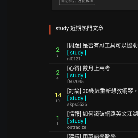
關閉廣告 方便截圖
study 近期熱門文章
[問題] 是否有AI工具可以協
2
[
study
]
3
nl0121
[心得] 數月上高考
2
[
study
]
4
f507045
[討論] 30幾歲重新想教鋼
14
[
study
]
19
skps5536
[情報] 如何識破網路英文江
1
[
study
]
1
ostracize
[建議] 用英語學數學