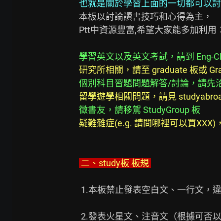
也就是關於學習上面的一切都可以討
本板以討論讀書技巧和心得為主，

Ptt中資源豐富,希望大家能多加利用：
學習英文以及英文考試，請到 Eng-Cla
研究所相關，請至 graduate 板或 Gra
個別科目習題問題解答/討論，請先洽
留學遊學相關問題，請見 studyabroa
徵書友，請移駕 StudyGroup 板
疑難雜症(e.g. 請問哪裡可以買XXX)，
 二、study板 板規 
 1.本板禁止發表空白文、一行文，
 2.發表火星文、注音文（根據可否以正確中文打出）
