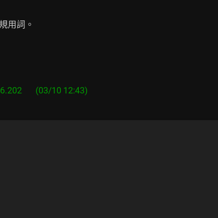
板規用詞。
