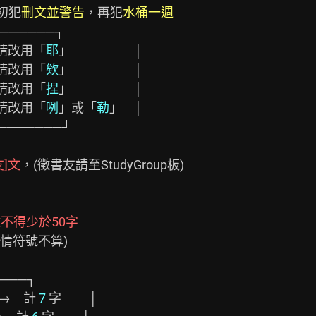
初犯
刪文並警告
，再犯
水桶一週
──────┐

請改用「
耶
」　　　　　│

請改用「
欸
」　　　　　│　

請改用「
捏
」　　　　　│

請改用「
咧
」或「
勒
」　│

──────┘

]文
，(徵書友請至StudyGroup板)

不得少於50字
→　計 
7
 字　　 │
