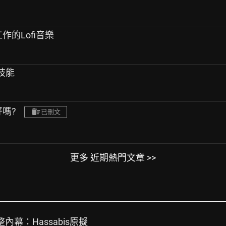
作的Lofi音樂
力技能
好嗎?
已刪文
更多 近期熱門文章 >>
整內幕：Hassabis原擬