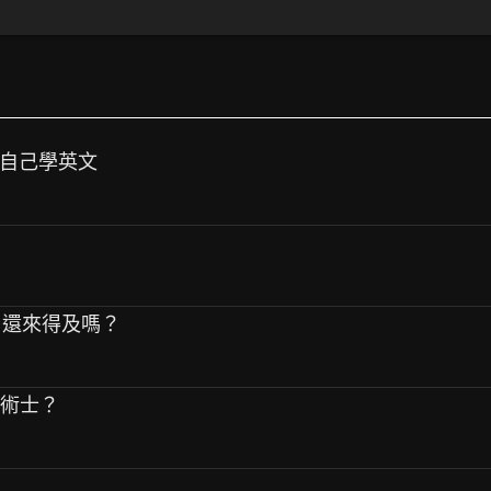
助自己學英文
琴，還來得及嗎？
湖術士？