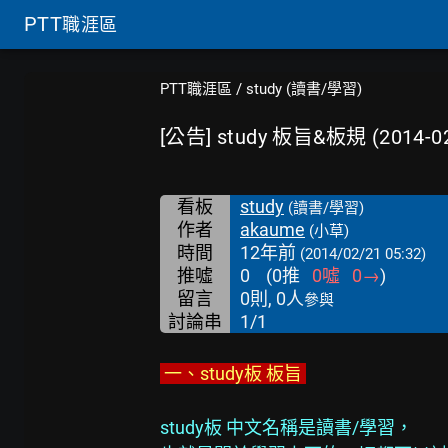
PTT
職涯區
PTT職涯區
/
study (讀書/學習)
[公告] study 板旨&板規 (2014-02
看板
study
(讀書/學習)
作者
akaume
(小草)
時間
12年前
(2014/02/21 05:32)
推噓
0
(
0
推
0
噓
0
→
)
留言
0則, 0人
參與
討論串
1/1
 一、study板 板旨 
study板 中文名稱是讀書/學習，