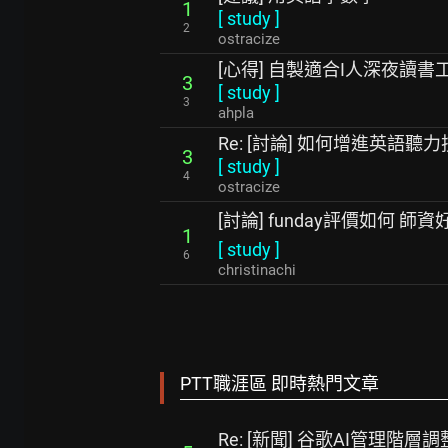
1
[
study
]
2
ostracize
[心得] 自製適合I人深夜讀書工
3
[
study
]
3
ahpla
Re: [討論] 如何增進英語聽
3
[
study
]
4
ostracize
[討論] funday評價如何 師資
1
[
study
]
6
christinachi
PTT職涯區 即時熱門文章
Re: [新聞] 谷歌AI管理階層調