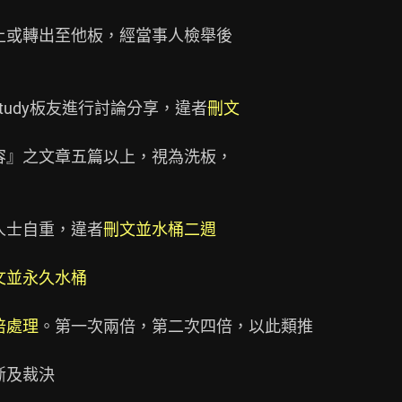
上或轉出至他板，經當事人檢舉後

tudy板友進行討論分享，違者
刪文
容』之文章五篇以上，視為洗板，

人士自重，違者
刪文並水桶二週
文並永久水桶
倍處理
。第一次兩倍，第二次四倍，以此類推

及裁決
