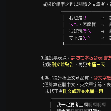
   或過份錯字之難以閱讀之文章者，
　　 　　┌───────────────
　　　　　│　我也是
ㄝ　　　
→　
　　　　　│　
ㄟㄟ
，怎麼樣　→　
　　　　　│　很好玩
ㄋㄟ　　
→　
　　　　　│　才不是
ㄌㄟ
　　→　
　　　　　└───────────────
 3.經投票表決，
請勿在本板發表[書友
   初犯
刪文並警告
，再犯
水桶三天
 4.為了提升板上文章品質，
發文字數
   (僅計算正體中文、英文單字等，表情符號不算)

　 未修正者
刪文處理並水桶一週
          ┌─────────────────────┐

          │　
我一定要考上啊
啊啊啊啊
　