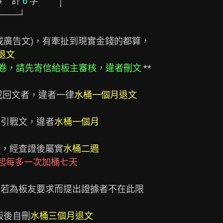
→　計 
6
 字　 　│

退文
卷，請先寄信給板主審核，違者刪文
 **

)或回文者，違者一律
水桶一個月退文
的引戰文，違者
水桶一個月
者，經查證後屬實
水桶二週
起每多一次加桶七天
若為板友要求而提出證據者不在此限

板後自刪
水桶三個月退文