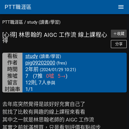
PTT
職涯區
PTT職涯區
/
study (讀書/學習)
[心得] 林思翰的 AIGC 工作流 線上課程心
＋收藏
得
分享
看板
study
(讀書/學習)
作者
pig09202000
(fres)
時間
2年前
(2024/01/29 10:21)
推噓
7
(
7
推
0
噓
5
→
)
留言
12則, 7人
參與
討論串
1/1
去年底突然覺得是該好好充實自己了

就找了比較有興趣的線上課程來看看

其中之一就是林思翰老師的 AIGC 工作流

其實之前就滿想買，只是看到評價有點卻步
