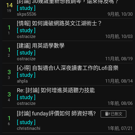
[討論] 30幾歲重新想教鋼琴，還來得及嗎？
14
[
study
]
19
skps5536
9月前
,
10/30
[情報] 如何識破網路英文江湖術士？
1
[
study
]
1
ostracize
10月前
,
10/03
[建議] 用英語學數學
1
[
study
]
2
ostracize
11月前
,
08/19
[心得] 自製適合I人深夜讀書工作的Lofi音樂
3
[
study
]
3
ahpla
11月前
,
08/14
Re: [討論] 如何增進英語聽力技能
3
[
study
]
4
ostracize
1年前
,
08/06
[討論] funday評價如何 師資好嗎?
已刪文
1
[
study
]
6
christinachi
1年前
,
07/21