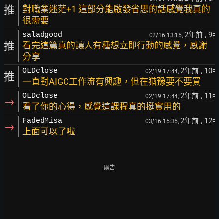
推
對職業迷茫+1 這部分能啟發省思的話感覺我真的
很需要
2年前
, 9
saladgood
02/16 13:15,
F
推
看完這篇真的讓人有種想立即行動的感覺，感謝
分享
2年前
, 10
OLDclose
02/19 17:44,
F
推
一直對AIGC工作流有興趣，但在猶豫要不要買
2年前
, 11
OLDclose
02/19 17:44,
F
→
看了你的心得，感覺這課程真的挺實用的
2年前
, 12
FadedMisa
03/16 15:35,
F
→
上面可以了啦
廣告