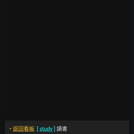
‣
返回看板
[
study
]
讀書