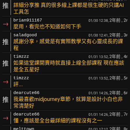
推
詳細分享推 真的很多線上課都是很生硬的只講AI
工具怎
2年前
, 2
brian911167
01/30 12:38,
F
→
麼用，看完也不知道如何下手
2年前
, 3
saladgood
01/30 12:41,
F
推
感謝分享，感覺是有實際教學又有心靈成長的課
程
2年前
, 4
timzzz
01/31 13:52,
F
推
如果這堂課開賣時就直接上線全部課程 現在應該
是全五星好
2年前
, 5
timzzz
01/31 13:52,
F
→
評...
2年前
, 6
dearcute66
01/31 14:26,
F
推
我最喜歡midjourney章節，就算是設計小白也非
常清楚好
2年前
, 7
dearcute66
01/31 14:26,
F
→
懂，應該是全台最詳細的課程沒有之一
2年前
, 8
melttown
01/31 17:12,
F