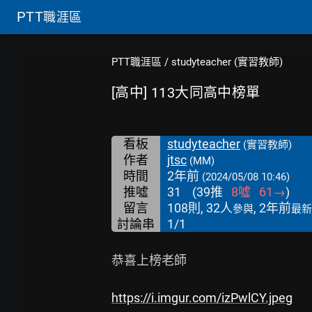
PTT
職涯區
PTT職涯區
/
studyteacher (實習教師)
[高中] 113大同高中榜單
看板
studyteacher
(實習教師)
作者
jtsc
(MM)
時間
2年前
(2024/05/08 10:46)
推噓
31
(
39
推
8
噓
61
→
)
留言
108則, 32人
, 2年前
參與
最新
討論串
1/1
恭喜上榜老師

https://i.imgur.com/izPwlCY.jpeg