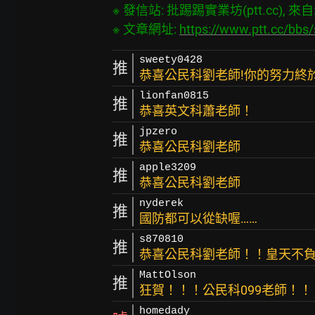
※ 發信站: 批踢踢實業坊(ptt.cc), 來自: 1
※ 文章網址: 
https://www.ptt.cc/bb
sweety0428
推
恭喜公民科劉老師!你的努力終
lionfan0815
推
恭喜英文科蕭老師！
jpzero
推
恭喜公民科劉老師
apple3209
推
恭喜公民科劉老師
nyderek
推
國防都可以從缺喔……
s870810
推
恭喜公民科劉老師！！皇天不
MattOlson
推
狂賀！！！公民科099老師！！
homedady