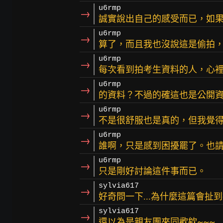
u6rmp
→
誠實說出自己的感受而已，如
u6rmp
→
算了，而且我也沒說這是偷拍
u6rmp
→
每次看到拍考生資料的人，心
u6rmp
→
的資料？不過的確這也是公開
u6rmp
→
不是很舒服也是真的，但我覺
u6rmp
→
誰啊，只是感到困擾罷了。也
u6rmp
→
只是剛好討論這件事而已。
sylvia617
→
好奇問一下...為什麼這篇會扯
sylvia617
→
還以為是親友團來同歡欸~~~