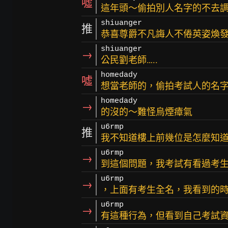
噓
這年頭～偷拍別人名字的不去
shiuanger
推
恭喜尊爵不凡誨人不倦英姿煥
shiuanger
→
公民劉老師…..
homedady
噓
想當老師的，偷拍考試人的名
homedady
→
的沒的～難怪烏煙瘴氣
u6rmp
推
我不知道樓上前幾位是怎麼知
u6rmp
→
到這個問題，我考試有看過考
u6rmp
→
，上面有考生全名，我看到的
u6rmp
→
有這種行為，但看到自己考試