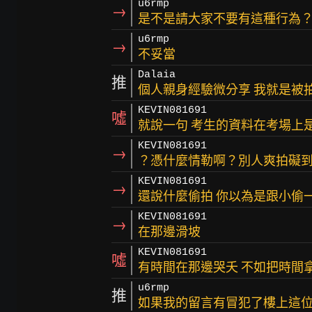
u6rmp
→
是不是請大家不要有這種行為
u6rmp
→
不妥當
Dalaia
推
個人親身經驗微分享 我就是被
KEVIN081691
噓
就說一句 考生的資料在考場上
KEVIN081691
→
？憑什麼情勒啊？別人爽拍礙
KEVIN081691
→
還說什麼偷拍 你以為是跟小偷
KEVIN081691
→
在那邊滑坡
KEVIN081691
噓
有時間在那邊哭夭 不如把時間
u6rmp
推
如果我的留言有冒犯了樓上這