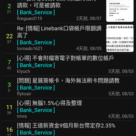
請款，可是被請款
2
[
Bank_Service
]
21
fireguard119
2天前
,
08/07
Re: [情報] Linebank口袋帳戶限額調
高了
22
[
Bank_Service
]
37
tornado1621
4天前
,
08/05
[心得] 不會附檔寄電子對帳單的數位帳戶
7
[
Bank_Service
]
42
klyuch
5天前
,
08/03
[問題] 星展簽帳卡，海外無法刷卡問題請教
3
[
Bank_Service
]
5
flytoair
5天前
,
08/03
[心得] 無腦1.5%心得及整理
11
[
Bank_Service
]
39
trivis
6天前
,
08/03
[情報] 王道新資金9個月新台幣定存2.35%
16
[
Bank_Service
]
27