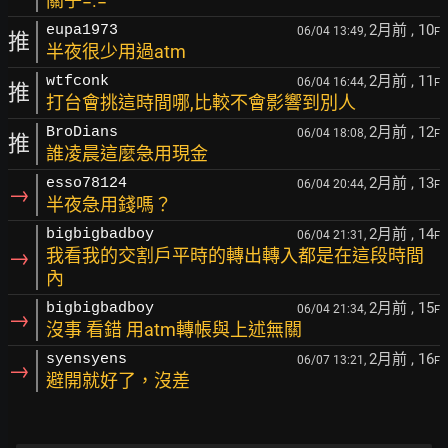
關子=.=
2月前
, 10
eupa1973
06/04 13:49,
F
推
半夜很少用過atm
2月前
, 11
wtfconk
06/04 16:44,
F
推
打台會挑這時間哪,比較不會影響到別人
2月前
, 12
BroDians
06/04 18:08,
F
推
誰凌晨這麼急用現金
2月前
, 13
esso78124
06/04 20:44,
F
→
半夜急用錢嗎？
2月前
, 14
bigbigbadboy
06/04 21:31,
F
→
我看我的交割戶平時的轉出轉入都是在這段時間
內
2月前
, 15
bigbigbadboy
06/04 21:34,
F
→
沒事 看錯 用atm轉帳與上述無關
2月前
, 16
syensyens
06/07 13:21,
F
→
避開就好了，沒差