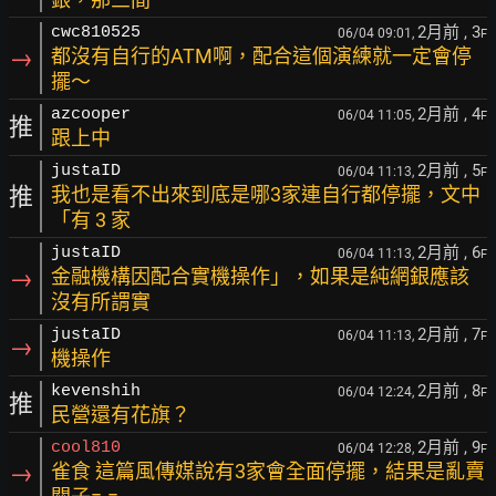
2月前
, 3
cwc810525
06/04 09:01,
F
→
都沒有自行的ATM啊，配合這個演練就一定會停
擺～
2月前
, 4
azcooper
06/04 11:05,
F
推
跟上中
2月前
, 5
justaID
06/04 11:13,
F
推
我也是看不出來到底是哪3家連自行都停擺，文中
「有 3 家
2月前
, 6
justaID
06/04 11:13,
F
→
金融機構因配合實機操作」，如果是純網銀應該
沒有所謂實
2月前
, 7
justaID
06/04 11:13,
F
→
機操作
2月前
, 8
kevenshih
06/04 12:24,
F
推
民營還有花旗？
2月前
, 9
cool810
06/04 12:28,
F
→
雀食 這篇風傳媒說有3家會全面停擺，結果是亂賣