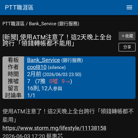
PTT
職涯區
PTT職涯區
/
Bank_Service (銀行服務)
[新聞] 使用ATM注意了！這2天晚上全台
＋收藏
跨行「領錢轉帳都不能用」
分享
看板
Bank_Service
(銀行服務)
作者
cool810
(silence)
時間
2月前
(2026/06/03 23:50)
推噓
7
(
7
推
0
噓
9
→
)
留言
16則, 12人
參與
討論串
1/1
使用ATM注意了！這2天晚上全台跨行「領錢轉帳都不
https://www.storm.mg/lifestyle/11138158
2026-06-03 17:20 蔡惠芯
