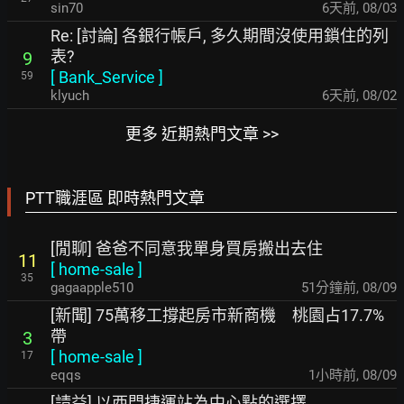
sin70
6天前
,
08/03
Re: [討論] 各銀行帳戶, 多久期間沒使用鎖住的列
表?
9
[
Bank_Service
]
59
klyuch
6天前
,
08/02
更多 近期熱門文章 >>
PTT職涯區 即時熱門文章
[閒聊] 爸爸不同意我單身買房搬出去住
11
[
home-sale
]
35
gagaapple510
51分鐘前
,
08/09
[新聞] 75萬移工撐起房市新商機 桃園占17.7%
帶
3
[
home-sale
]
17
eqqs
1小時前
,
08/09
[請益] 以西門捷運站為中心點的選擇