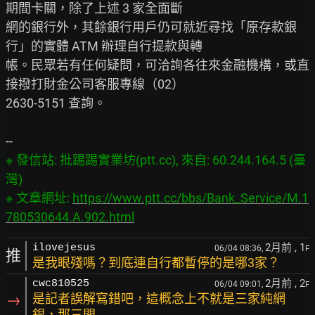
期間卡關，除了上述 3 家全面斷

網的銀行外，其餘銀行用戶仍可就近尋找「原存款銀
行」的實體 ATM 辦理自行提款與轉

帳。民眾若有任何疑問，可洽詢各往來金融機構，或直
接撥打財金公司客服專線（02）

2630-5151 查詢。

※ 發信站: 批踢踢實業坊(ptt.cc), 來自: 60.244.164.5 (臺
灣)

※ 文章網址: 
https://www.ptt.cc/bbs/Bank_Service/M.1
780530644.A.902.html
2月前
, 1
ilovejesus
06/04 08:36,
F
推
是我眼殘嗎？到底連自行都暫停的是哪3家？
2月前
, 2
cwc810525
06/04 09:01,
F
→
是記者誤解寫錯吧，這概念上不就是三家純網
銀，那三間