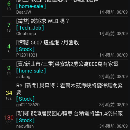
6
[
home-sale
]
10
BearJW
1小時前
,
08/09
[請益] 該追求 WLB 嗎？
7
[
Tech_Job
]
13
Oklahoma
1小時前
,
08/09
[情報] 5607 遠雄港 7月營收
4
[
Stock
]
5
P12011021
1小時前
,
08/09
[賣/新北市/三重]菜寮站2房公寓800萬有家電
9
[
home-sale
]
14
azifang
2小時前
,
08/09
Re: [新聞] 貝森特：霍爾木茲海峽將變得無關緊
要
34
[
Stock
]
182
gn02118620
3小時前
,
08/09
[新聞] 龍潭居民回心轉意 台積電將建1.4奈米廠
130
[
Stock
]
309
neowfish
3小時前
,
08/09