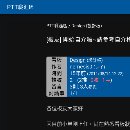
PTT
職涯區
PTT職涯區
/
Design (設計板)
[板友] 開始自介囉~請參考自介
看板
Design
(設計板)
作者
nemesis0
(レイ)
時間
15年前
(2011/08/14 12:22)
推噓
2
(
2
推
0
噓
1
→
)
留言
3則, 3人
參與
討論串
1/1
各位板友大家好

因目前小弟剛上任，尚在熟悉看板狀