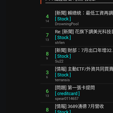
[新聞] 賴總統：最低工資再
4
[
Stock
]
14
DrowningPool
Re: [新聞] 花旗下調美光
7
[
Stock
]
13
strlen
[新聞] 財部：7月出口年增32
8
[
Stock
]
9
Su22
[情報] 主動ETF/外資共同買賣超
3
[
Stock
]
6
terransis
[問題] 第一張卡提問
6
[
creditcard
]
13
spear0114657
[情報] 3689湧德 7月營收
8
[
Stock
]