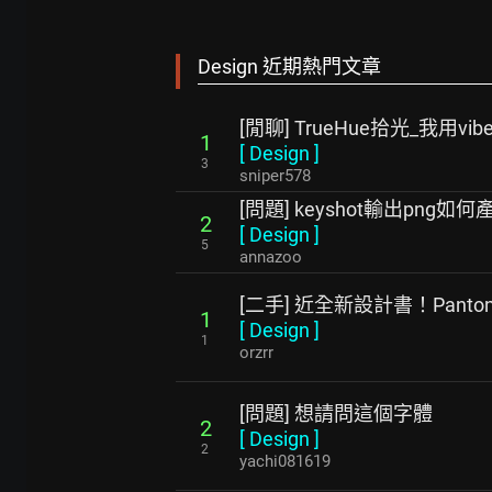
Design 近期熱門文章
[閒聊] TrueHue拾光_我用vib
1
[
Design
]
3
sniper578
[問題] keyshot輸出png
2
[
Design
]
5
annazoo
[二手] 近全新設計書！Panto
1
[
Design
]
1
orzrr
[問題] 想請問這個字體
2
[
Design
]
2
yachi081619