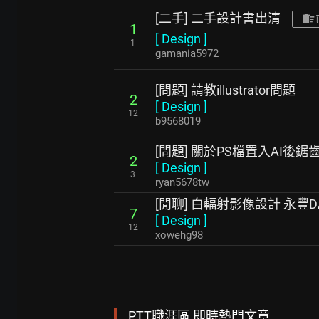
[二手] 二手設計書出清
1
[
Design
]
1
gamania5972
[問題] 請教illustrator問題
2
[
Design
]
12
b9568019
[問題] 關於PS檔置入AI後鋸
2
[
Design
]
3
ryan5678tw
[閒聊] 白輻射影像設計 永豐
7
[
Design
]
12
xowehg98
PTT職涯區 即時熱門文章