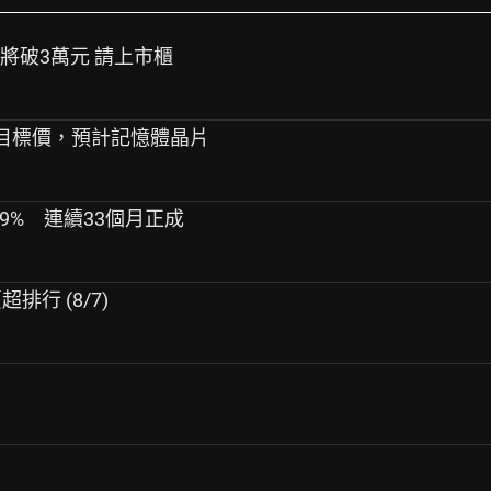
調將破3萬元 請上市櫃
科技目標價，預計記憶體晶片
.9% 連續33個月正成
排行 (8/7)