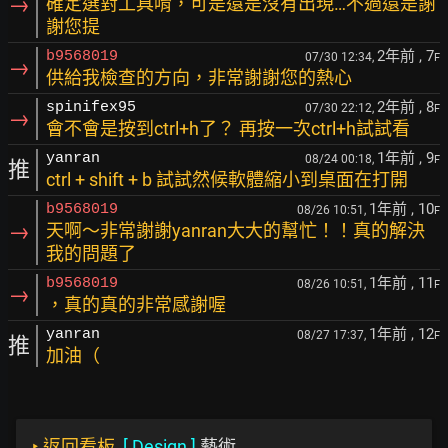
→
確定選對工具唷，可是還是沒有出現…不過還是謝
謝您提
2年前
, 7
b9568019
07/30 12:34,
F
→
供給我檢查的方向，非常謝謝您的熱心
2年前
, 8
spinifex95
07/30 22:12,
F
→
會不會是按到ctrl+h了？ 再按一次ctrl+h試試看
1年前
, 9
yanran
08/24 00:18,
F
推
ctrl + shift + b 試試然候軟體縮小到桌面在打開
1年前
, 10
b9568019
08/26 10:51,
F
→
天啊～非常謝謝yanran大大的幫忙！！真的解決
我的問題了
1年前
, 11
b9568019
08/26 10:51,
F
→
，真的真的非常感謝喔
1年前
, 12
yanran
08/27 17:37,
F
推
加油（
‣
返回看板
[
Design
]
藝術