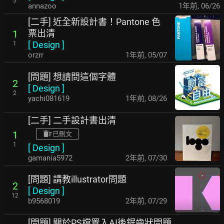
5
annazoo
1年前
,
06/26
[二手] 近全新設計書！Pantone 色
票出清
1
[
Design
]
1
orzrr
1年前
,
05/07
[問題] 想請問這個字體
2
[
Design
]
2
yachi081619
1年前
,
08/26
[二手] 二手設計書出清
1
已刪文
1
[
Design
]
gamania5972
2年前
,
07/30
[問題] 請教illustrator問題
2
[
Design
]
12
b9568019
2年前
,
07/29
[問題] 關於PS檔置入AI後鋸齒狀問題