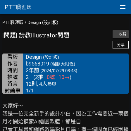
PTT
職涯區
PTT職涯區
/
Design (設計板)
[問題] 請教illustrator問題
＋收藏
分享
看板
Design
(設計板)
作者
b9568019
(粗腿大眼怪)
時間
2年前
(2024/07/29 08:43)
推噓
2
(
2
推
0
噓
10
→
)
留言
12則, 4人
參與
討論串
1/1
大家好～

我是一位完全新手的設計小白，因為工作需要近一兩個
月才開始摸索AI繪圖軟體，都是自

己看工具書和網路教學影片自學，有一個問題已經困擾