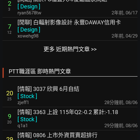
2
[
Design
]
3
ryan5678tw
2年前
,
06/17
[閒聊] 白輻射影像設計 永豐DAWAY信用卡
7
[
Design
]
12
xowehg98
2年前
,
04/29
更多 近期熱門文章 >>
PTT職涯區 即時熱門文章
[情報] 3037 欣興 6月自結
20
[
Stock
]
25
zjeff1
28分鐘前
,
08/06
[情報] 3363 上詮 115年Q2:-0.2 累計:-1.18
9
[
Stock
]
20
q1a1
29分鐘前
,
08/06
[情報] 0806 上市外資買賣超排行
29