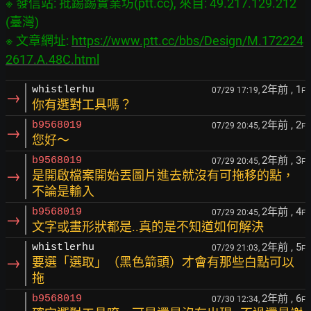
※ 發信站: 批踢踢實業坊(ptt.cc), 來自: 49.217.129.212 
(臺灣)

※ 文章網址: 
https://www.ptt.cc/bbs/Design/M.172224
2617.A.48C.html
2年前
, 1
whistlerhu
07/29 17:19,
F
→
你有選對工具嗎？
2年前
, 2
b9568019
07/29 20:45,
F
→
您好～
2年前
, 3
b9568019
07/29 20:45,
F
→
是開啟檔案開始丟圖片進去就沒有可拖移的點，
不論是輸入
2年前
, 4
b9568019
07/29 20:45,
F
→
文字或畫形狀都是..真的是不知道如何解決
2年前
, 5
whistlerhu
07/29 21:03,
F
→
要選「選取」（黑色箭頭）才會有那些白點可以
拖
2年前
, 6
b9568019
07/30 12:34,
F