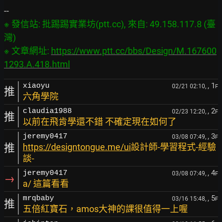
※ 發信站: 批踢踢實業坊(ptt.cc), 來自: 49.158.117.8 (臺
灣)

※ 文章網址: 
https://www.ptt.cc/bbs/Design/M.167600
1293.A.418.html
, 1
xiaoyu
02/21 02:10,
F
推
六角學院
, 2
claudia1988
02/23 12:20,
F
推
以前在飛肯學還不錯 不確定現在如何了
, 3
jeremy0417
03/08 07:49,
F
推
https://designtongue.me/ui
設計師-學習程式-經驗
談-
, 4
jeremy0417
03/08 07:49,
F
→
a/ 這篇看看
, 5
mrqbaby
03/16 15:48,
F
推
五倍紅寶石，amos大神的課很值得一上喔