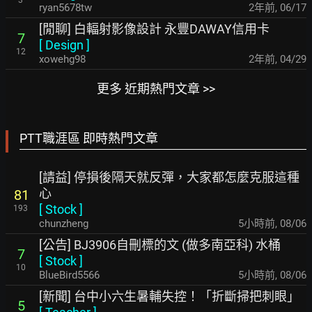
3
ryan5678tw
2年前
,
06/17
[閒聊] 白輻射影像設計 永豐DAWAY信用卡
7
[
Design
]
12
xowehg98
2年前
,
04/29
更多 近期熱門文章 >>
PTT職涯區 即時熱門文章
[請益] 停損後隔天就反彈，大家都怎麼克服這種
心
81
[
Stock
]
193
chunzheng
5小時前
,
08/06
[公告] BJ3906自刪標的文 (做多南亞科) 水桶
7
[
Stock
]
10
BlueBird5566
5小時前
,
08/06
[新聞] 台中小六生暑輔失控！「折斷掃把刺眼」
5