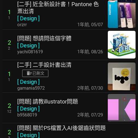
[二手] 近全新設計書！Pantone 色
票出清
1
[
Design
]
1
orzrr
1年前
,
05/07
[問題] 想請問這個字體
2
[
Design
]
2
yachi081619
1年前
,
08/26
[二手] 二手設計書出清
1
已刪文
1
[
Design
]
gamania5972
2年前
,
07/30
[問題] 請教illustrator問題
2
[
Design
]
12
b9568019
2年前
,
07/29
[問題] 關於PS檔置入AI後鋸齒狀問題
2
[
Design
]