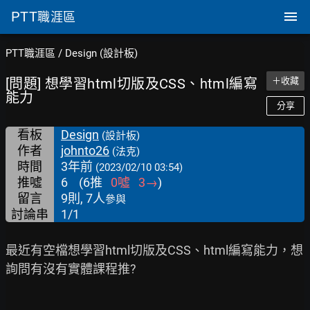
PTT
職涯區
PTT職涯區
/
Design (設計板)
[問題] 想學習html切版及CSS、html編寫
＋收藏
能力
分享
看板
Design
(設計板)
作者
johnto26
(法克)
時間
3年前
(2023/02/10 03:54)
推噓
6
(
6
推
0
噓
3
→
)
留言
9則, 7人
參與
討論串
1/1
最近有空檔想學習html切版及CSS、html編寫能力，想
詢問有沒有實體課程推?
