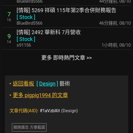
BlueBird5566
44分鐘前
,
08/10
[情報] 5269 祥碩 115年第2季合併財務報告
7
[
Stock
]
16
BlueBird5566
46分鐘前
,
08/10
[情報] 2492 華新科 7月營收
9
[
Stock
]
14
s91156
1小時前
,
08/10
更多 即時熱門文章 >>
‣
返回看板
[
Design
]
藝術
‣
更多 pigpig1994 的文章
文章代碼(AID):
#1aVzbXit
(Design)
關閉廣告 方便截圖