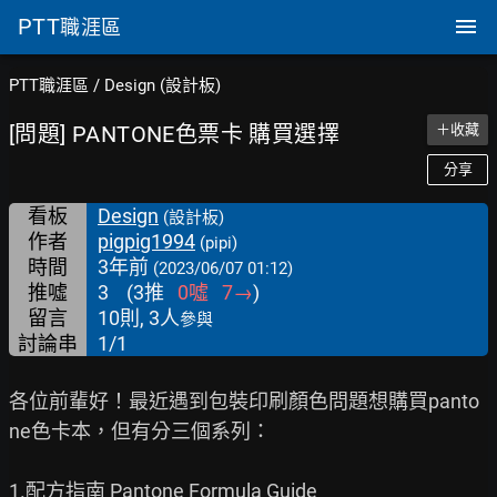
PTT
職涯區
PTT職涯區
/
Design (設計板)
[問題] PANTONE色票卡 購買選擇
＋收藏
分享
看板
Design
(設計板)
作者
pigpig1994
(pipi)
時間
3年前
(2023/06/07 01:12)
推噓
3
(
3
推
0
噓
7
→
)
留言
10則, 3人
參與
討論串
1/1
各位前輩好！最近遇到包裝印刷顏色問題想購買panto
ne色卡本，但有分三個系列：

1.配方指南 Pantone Formula Guide
