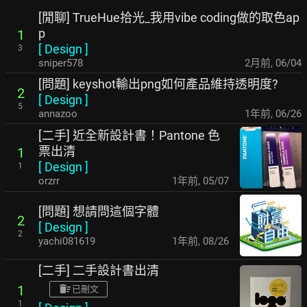
[閒聊] TrueHue拾光_我用vibe coding做的取色ap
p
1
[
Design
]
3
sniper578
2月前
,
06/04
[問題] keyshot輸出png如何產品維持透明度?
2
[
Design
]
5
annazoo
1年前
,
06/26
[二手] 近全新設計書！Pantone 色
票出清
1
[
Design
]
1
orzrr
1年前
,
05/07
[問題] 想請問這個字體
2
[
Design
]
2
yachi081619
1年前
,
08/26
[二手] 二手設計書出清
1
已刪文
1