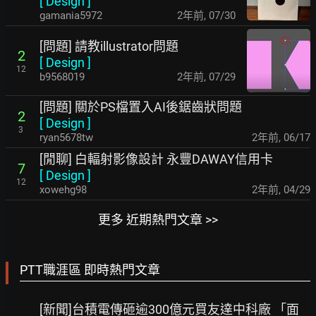
[
Design
]
gamania5972
2年前
,
07/30
[問題] 請教illustrator問題
2
[
Design
]
12
b9568019
2年前
,
07/29
[問題] 關於PS檔置入AI後鋸齒狀問題
2
[
Design
]
3
ryan5678tw
2年前
,
06/17
[閒聊] 白輻射影像設計 永豐DAWAY信用卡
7
[
Design
]
12
xowehg98
2年前
,
04/29
更多 近期熱門文章 >>
PTT職涯區 即時熱門文章
[新聞]台積電傳砸逾300億元買友達中科廠 「面