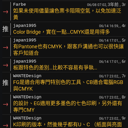
3年前
, 3
Farbe
06/08 07:02,
F
→
如果未使用儘量讓色票卡阻隔空氣，以免加速泛
黃
, 4
japan1995
06/14 16:59,
F
推
Color Bridge，實在一點…CMYK還是用得多
, 5
japan1995
06/14 17:01,
F
→
有Pantone也有CMYK，跟客戶溝通也可以很快讓
客戶知道合
, 6
japan1995
06/14 17:01,
F
→
板跟特色的差別…比較不容易有爭執…
, 7
WANTEDesign
06/17 23:02,
F
推
FG是適合用專門特別色的工具、CB適合電腦RGB
與CMYK
, 8
WANTEDesign
06/17 23:02,
F
→
的設計、EG適用更多墨色的七色印刷，另外還有
專門CMY
, 9
WANTEDesign
06/17 23:02,
F
→
K印刷的版本，然後幾乎都有U、C （紙面與亮面