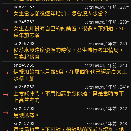
1年前
, 237
s8823157
06/21 06:51,
F
→
女生當志願役逐年增加，怎會沒人想當？
1年前
, 238
sn245763
06/21 09:30,
F
→
女生志願役有自己的討論區，很多人不知道，20
幾年前志願
1年前
, 239
sn245763
06/21 09:30,
F
→
役薪水沒這麼優渥的時候，女生流行考軍情局，
因為起薪含
1年前
, 240
sn245763
06/21 09:31,
F
→
情報加給就快月薪6萬，在那個年代已經是高大上
水準，加
1年前
, 241
sn245763
06/21 09:31,
F
→
上考試冷門，不用怕高手跟你搶，算是當時考不
上高普考的
1年前
, 242
sn245763
06/21 09:31,
F
→
另類選擇。
1年前
, 243
sn245763
06/21 09:33,
F
→
軍情局也是上下班缺，但缺點前面就有提到，編