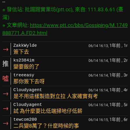
※ 發信站: 批踢踢實業坊(ptt.cc), 來自: 111.83.6.61 (臺
灣)

※ 文章網址: 
https://www.ptt.cc/bbs/Gossiping/M.1749
888771.A.FD2.html
1年前
, 1
ZakkWylde
06/14 16:13,
F
→
簽下去
1年前
, 2
ks2384im
06/14 16:14,
F
推
變要飯的了
1年前
, 3
treeeasy
06/14 16:14,
F
噓
那你簽下去呀
1年前
, 4
Cloudyagent
06/14 16:14,
F
→
是不用這樣製造對立拉 人家確實有考
1年前
, 5
Cloudyagent
06/14 16:14,
F
→
試 為什麼要比低端掃地仔低薪
1年前
, 6
tewcom200
06/14 16:15,
F
→
二兵變8萬了？什麼時候的事