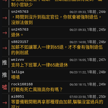
制小官缺少
1年前
, 244
sn245763
06/21 09:33,
F
→
，時間到沒升到指定官位，你就會被強制退伍，
沒辦法做到
1年前
, 245
sn245763
06/21 09:33,
F
→
退休。
1年前
, 246
s8823157
06/21 14:00,
F
→
加薪不如讓軍人一律到65退，才不會有強制退伍
的剝削感
1年前
, 247
weivvv
06/21 16:05,
F
推
支持上下班軍人一律65歲退休
1年前
, 248
laliga
06/23 11:22,
F
推
嘖嘖
1年前
, 249
rock168168
06/30 18:15,
F
噓
打戰有死亡風險高你有嗎？
1年前
, 250
ai8051
07/03 23:50,
F
→
等要備戰開戰再拿那種理由加薪,騙騙沒當過兵的
可以