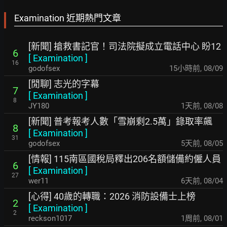
Examination 近期熱門文章
[新聞] 搶救書記官！司法院擬成立電話中心 盼12
6
[
Examination
]
16
godofsex
15小時前
,
08/09
[閒聊] 志光的字幕
7
[
Examination
]
8
JY180
1天前
,
08/08
[新聞] 普考報考人數「雪崩剩2.5萬」錄取率飆
8
[
Examination
]
31
godofsex
5天前
,
08/05
[情報] 115南區國稅局釋出206名額儲備約僱人員
6
[
Examination
]
27
wer11
6天前
,
08/04
[心得] 40歲的轉職：2026 消防設備士上榜
2
[
Examination
]
2
reckson1017
1周前
,
08/01