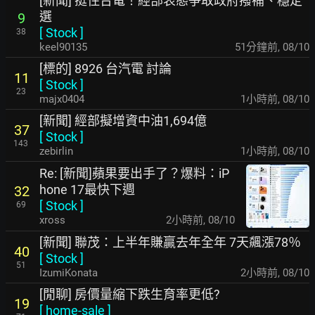
[新聞] 挺住台電！經部表態爭取政府撥補、穩定
選
9
[
Stock
]
38
keel90135
51分鐘前
,
08/10
[標的] 8926 台汽電 討論
11
[
Stock
]
23
majx0404
1小時前
,
08/10
[新聞] 經部擬增資中油1,694億
37
[
Stock
]
143
zebirlin
1小時前
,
08/10
Re: [新聞]蘋果要出手了？爆料：iP
hone 17最快下週
32
[
Stock
]
69
xross
2小時前
,
08/10
[新聞] 聯茂：上半年賺贏去年全年 7天飆漲78％
40
[
Stock
]
51
IzumiKonata
2小時前
,
08/10
[閒聊] 房價量縮下跌生育率更低?
19
[
home-sale
]