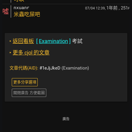
1年前
, 251
nxuanr
07/04 12:39,
F
噓
米蟲吃屎吧
‣
返回看板
[
Examination
]
考試
‣
更多 cjol 的文章
文章代碼(AID):
#1eJjJkeD
(Examination)
更多分享選項
關閉廣告 方便截圖
廣告