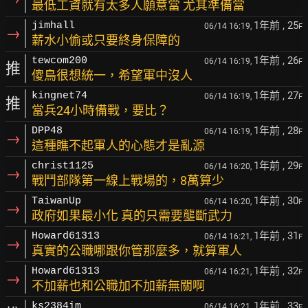
最低工資就有太多人願意當 尤其準備當
1年前
, 25
jimhall
06/14 16:19,
F
→
薪水小偷或只要終身保障的
1年前
, 26
tewcom200
06/14 16:19,
F
推
傻鳥很想統一，希望軍中沒人
1年前
, 27
kingnet74
06/14 16:19,
F
推
當兵24小時備戰，要比？
1年前
, 28
DPP48
06/14 16:19,
F
→
這種瞧不起軍人的心態才是亂源
1年前
, 29
christ1125
06/14 16:20,
F
→
戰鬥部隊第一線上戰場的，8萬算少
1年前
, 30
TaiwanUp
06/14 16:20,
F
→
政府如果最小化 真的只需要壟斷武力
1年前
, 31
Howard61313
06/14 16:21,
F
→
真實的公職哪跟你管那麼多，就算軍人
1年前
, 32
Howard61313
06/14 16:21,
F
→
不加薪也和公職加不加薪無關啊
1年前
, 33
ks2384im
06/14 16:21,
F