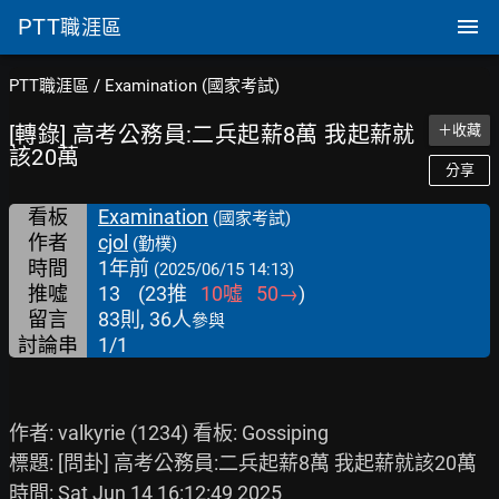
PTT
職涯區
PTT職涯區
/
Examination (國家考試)
[轉錄] 高考公務員:二兵起薪8萬 我起薪就
＋收藏
該20萬
分享
看板
Examination
(國家考試)
作者
cjol
(勤樸)
時間
1年前
(2025/06/15 14:13)
推噓
13
(
23
推
10
噓
50
→
)
留言
83則, 36人
參與
討論串
1/1
作者: valkyrie (1234) 看板: Gossiping

標題: [問卦] 高考公務員:二兵起薪8萬 我起薪就該20萬

時間: Sat Jun 14 16:12:49 2025
