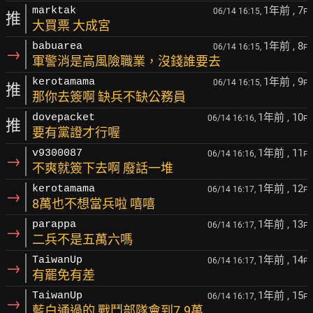
1年前
, 7
marktak
06/14 16:15,
F
推
大買票 大成宮
1年前
, 8
babuarea
06/14 16:15,
F
→
軍警消是高風險職業，沒錢誰要去
1年前
, 9
kerotamama
06/14 16:15,
F
推
那你去簽啊 缺兵不缺公務員
1年前
, 10
dovepacket
06/14 16:16,
F
推
要有黨證才行喔
1年前
, 11
v9300087
06/14 16:16,
F
→
不爽就簽下去啊 廢話一堆
1年前
, 12
kerotamama
06/14 16:17,
F
→
8萬也不想當兵啦 嘻嘻
1年前
, 13
parappa
06/14 16:17,
F
→
二兵不是五萬六嗎
1年前
, 14
TaiwanUp
06/14 16:17,
F
→
有罷免有差
1年前
, 15
TaiwanUp
06/14 16:17,
F
→
藍白通過的 戰鬥部隊會到7.9萬