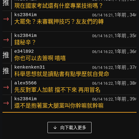
推
現在國家考試還有什麼專業技術嗎？
1年前
, 34
ks2384im
06/14 16:21,
F
→
大罷免？未審羈押技巧？友友們的轉
1年前
, 35
ks2384im
06/14 16:21,
F
→
錢秘辛？
1年前
, 36
e34l892
06/14 16:22,
F
推
你也可以去簽啊 嘻嘻
1年前
, 37
kenkenken31
06/14 16:22,
F
推
科舉思想就是讀點書有點學歷就自覺命
1年前
, 38
alex5566
06/14 16:22,
F
→
先反對軍人加薪 擋不下來 再用冒名
1年前
, 39
ks2384im
06/14 16:22,
F
→
還不是抱著黨大腿黨叫你幹嘛就幹嘛
向下載入更多