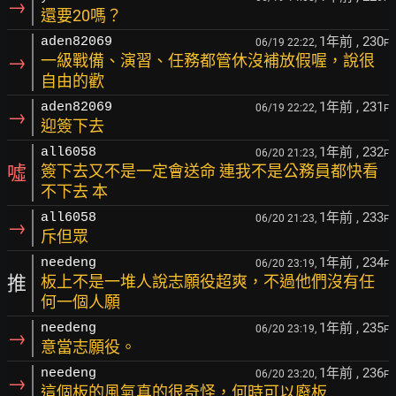
→
還要20嗎？
1年前
, 230
aden82069
06/19 22:22,
F
→
一級戰備、演習、任務都管休沒補放假喔，說很
自由的歡
1年前
, 231
aden82069
06/19 22:22,
F
→
迎簽下去
1年前
, 232
all6058
06/20 21:23,
F
噓
簽下去又不是一定會送命 連我不是公務員都快看
不下去 本
1年前
, 233
all6058
06/20 21:23,
F
→
斥但眾
1年前
, 234
needeng
06/20 23:19,
F
推
板上不是一堆人說志願役超爽，不過他們沒有任
何一個人願
1年前
, 235
needeng
06/20 23:19,
F
→
意當志願役。
1年前
, 236
needeng
06/20 23:20,
F
→
這個板的風氣真的很奇怪，何時可以廢板