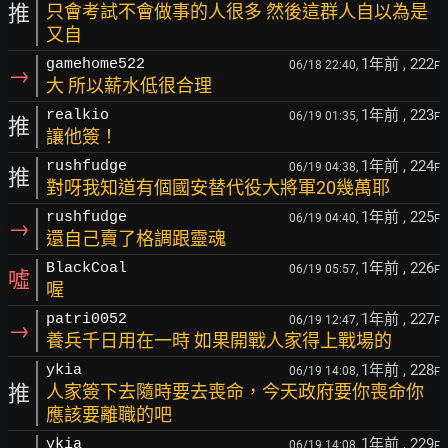
推
只會考試不會做事的人很多 然後這群人自以為是
又自
1年前
, 222
gamehome522
06/18 22:40,
F
→
大 所以薪水低很合理
1年前
, 223
realkio
06/19 01:35,
F
推
讓他簽！
1年前
, 224
rushfudge
06/19 04:38,
F
推
對呀我知道有個國安替代役大將軍20幾萬耶
1年前
, 225
rushfudge
06/19 04:40,
F
→
還自己賣了格調跟靈魂
1年前
, 226
BlackCoal
06/19 05:57,
F
噓
喔
1年前
, 227
patri0052
06/19 12:47,
F
→
養兵千日用在一時 如果開戰人家得上戰場的
1年前
, 228
ykia
06/19 14:08,
F
推
人家簽下去隨時要去喪命，今天政府要你喪命你
應該要離職的吧
1年前
, 229
ykia
06/19 14:08,
F