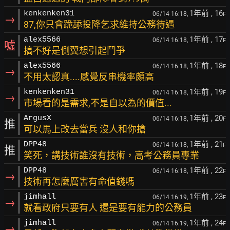
1年前
, 16
kenkenken31
06/14 16:18,
F
→
87,你只會跪舔投降乞求維持公務待遇
1年前
, 17
alex5566
06/14 16:18,
F
噓
搞不好是側翼想引起鬥爭
1年前
, 18
alex5566
06/14 16:18,
F
→
不用太認真....感覺反串機率頗高
1年前
, 19
kenkenken31
06/14 16:18,
F
→
市場看的是需求,不是自以為的價值...
1年前
, 20
ArgusX
06/14 16:18,
F
推
可以馬上改去當兵 沒人和你搶
1年前
, 21
DPP48
06/14 16:18,
F
推
笑死，講技術誰沒有技術，高考公務員專業
1年前
, 22
DPP48
06/14 16:18,
F
→
技術再怎麼厲害有命值錢嗎
1年前
, 23
jimhall
06/14 16:19,
F
→
就看政府只要有人 還是要有能力的公務員
1年前
, 24
jimhall
06/14 16:19,
F
→