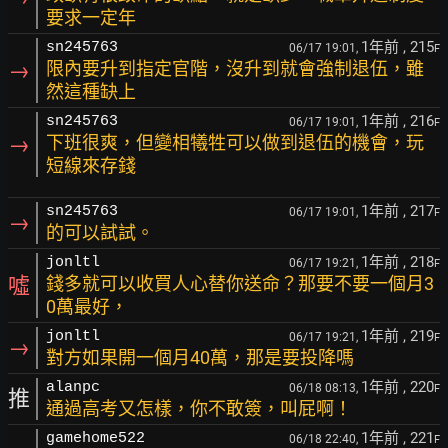
要求一定年
1年前
, 215
sn245763
06/17 19:01,
F
→
限內要升到指定官階，沒升到就會強制退伍，雖
然這種缺上
1年前
, 216
sn245763
06/17 19:01,
F
→
下班很爽，但變相犧牲可以做到退伍的機會，玩
短線來存錢
1年前
, 217
sn245763
06/17 19:01,
F
→
的可以試試。
1年前
, 218
jonltl
06/17 19:21,
F
噓
錢多就可以收買人心替你送命？那要不要一個月3
0萬最好，
1年前
, 219
jonltl
06/17 19:21,
F
→
對方如果開一個月40萬，那是要投降嗎
1年前
, 220
alanpc
06/18 08:13,
F
推
通過高考又怎樣，你不敢簽，叫屁啊！
1年前
, 221
gamehome522
06/18 22:40,
F