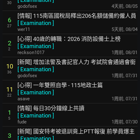
30
godofsex
4天前
,
08/05
[情報] 115南區國稅局釋出206名額儲備約僱人員
6
[
Examination
]
27
wer11
5天前
,
08/04
[心得] 40歲的轉職：2026 消防設備士上榜
2
[
Examination
]
2
reckson1017
1周前
,
08/01
[新聞] 增加法警及書記官人力 考試院會通過會銜
10
[
Examination
]
36
godofsex
1周前
,
07/31
[心得] 一年雙照自學 - 115地政士篇
11
[
Examination
]
22
asave
1周前
,
07/31
[情報] 每日30分鐘線上共讀
1
[
Examination
]
5
fude
1周前
,
07/30
[新聞] 國安特考被退訓竟上PTT報復 前學員爆主
3
[
Examination
]