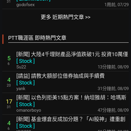
31
godofsex
1周前
,
07/29
更多 近期熱門文章 >>
PTT職涯區 即時熱門文章
[新聞] 大陸4千理財產品淨值跌破1元 投資10萬僅
5
[
Stock
]
6
Su22
13分鐘前
,
08/09
[請益] 請教大額部位借券抽成與手續費
4
[
Stock
]
20
yank
31分鐘前
,
08/09
[新聞] 以色列拒美15點方案！納坦雅胡：哈瑪斯
17
[
Stock
]
31
omanorboyo
47分鐘前
,
08/09
[新聞] 基金爆倉反成加分題？「AI股神」遭重創
4
[
Stock
]
6