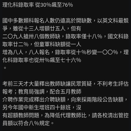
理化科錄取率 從30％飆至76％

國中多數類科報名人數仍遠高於開缺數，以英文科最競
爭，雖從十三人增額廿五人，但有

二〇九人搶卅八個教師缺，錄取率僅十八％，國文科錄
取率廿二％，但童軍科缺額從一人

增為八人，八人報名，錄取率從十％秒變一〇〇％，理
化科錄取率也從卅％飆至七十六％

。

考前三天才大量釋出教師缺讓民眾質疑，不利考生評估
報考；教育局強調，配合五月教師

介聘作業完成釋出介聘缺額，向來採兩階段公告缺額，
另今年國中新生增班四十餘班，沒

有超額教師問題，為降低代理教師比，請各校清出管控
員額以符合八％規定。
