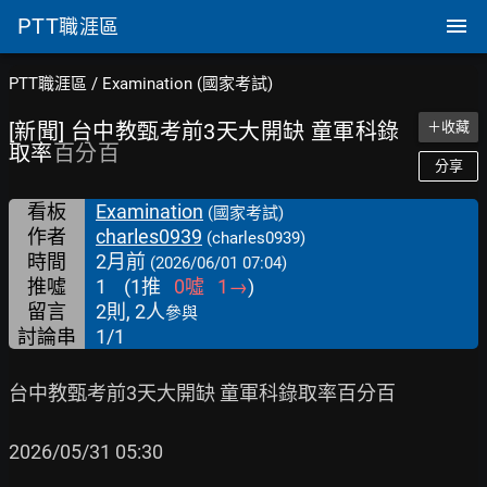
PTT
職涯區
PTT職涯區
/
Examination (國家考試)
[新聞] 台中教甄考前3天大開缺 童軍科錄
＋收藏
取率
百分百
分享
看板
Examination
(國家考試)
作者
charles0939
(charles0939)
時間
2月前
(2026/06/01 07:04)
推噓
1
(
1
推
0
噓
1
→
)
留言
2則, 2人
參與
討論串
1/1
台中教甄考前3天大開缺 童軍科錄取率百分百

2026/05/31 05:30
