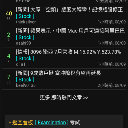
KY1998
51分鐘前
,
08/09
[新聞] 大摩「空頭」態度大轉彎！記憶體股修正
40
[
Stock
]
66
thinksilver
1小時前
,
08/09
[新聞] 蘋果表示，中國 Mac 用戶可連接阿里巴巴
2
[
Stock
]
7
asahi98
1小時前
,
08/09
[情報] 8096 擎亞 7月營收 M:15.92% Y:523.78%
4
[
Stock
]
7
q1a1
1小時前
,
08/09
[新聞] 9成散戶挺 當沖降稅有望再延長
7
[
Stock
]
36
keel90135
2小時前
,
08/09
更多 即時熱門文章 >>
‣
返回看板
[
Examination
]
考試