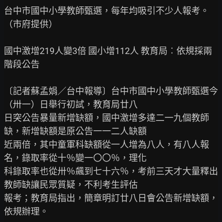
台中市國中小學教師甄選，每年均吸引不少人報考。
（市府提供）

國中激增219人變3倍 國小增112人 教育局︰依規採兩
階段公告

〔記者蘇孟娟／台中報導〕台中市國中小學教師甄選今
（卅一）日舉行初試，教育局廿八

日突公告暴量新增缺額，國中激增多達二一九個教師
缺，新增缺額是原公告一一二人缺額

近兩倍，其中童軍科缺額從一人增為八人，有八人報
名，錄取率從十％變一〇〇％，理化

科錄取率也從卅％飆到七十六％，考前三天才大量釋出
教師缺讓民眾質疑，不利考生評估

報考；教育局指出，簡章明訂廿八日會公告新增缺額，
依規辦理。
