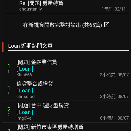
Re: [問題] 房屋轉貸
choustanlly
1年前
,
02/11
open_in_new
在新視窗開啟完整討論串 (共65篇)
Loan 近期熱門文章
[問題] 金融業信貸
1
[
Loan
]
1
Kiss666
3小時前
,
08/07
信貸整合或增貸
1
[
Loan
]
1
chrisclod
3小時前
,
08/07
[問題] 台中 理財型房貸
2
[
Loan
]
2
imgj94t
6小時前
,
08/07
[問題] 新竹市東區房屋轉增貸