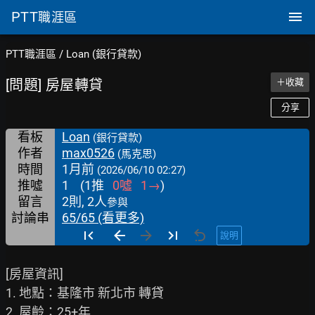
PTT
職涯區
PTT職涯區
/
Loan (銀行貸款)
[問題] 房屋轉貸
＋收藏
分享
看板
Loan
(銀行貸款)
作者
max0526
(馬克思)
時間
1月前
(2026/06/10 02:27)
推噓
1
(
1
推
0
噓
1
→
)
留言
2則, 2人
參與
討論串
65/65 (看更多)
說明
[房屋資訊]

1. 地點：基隆市 新北市 轉貸

2. 屋齡：25+年
