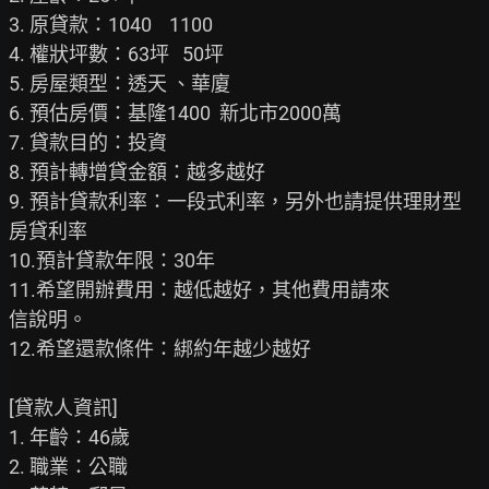
3. 原貸款：1040    1100

4. 權狀坪數：63坪   50坪

5. 房屋類型：透天 、華廈

6. 預估房價：基隆1400  新北市2000萬

7. 貸款目的：投資

8. 預計轉增貸金額：越多越好

9. 預計貸款利率：一段式利率，另外也請提供理財型
房貸利率

10.預計貸款年限：30年

11.希望開辦費用：越低越好，其他費用請來

信說明。

12.希望還款條件：綁約年越少越好

[貸款人資訊]

1. 年齡：46歲

2. 職業：公職
