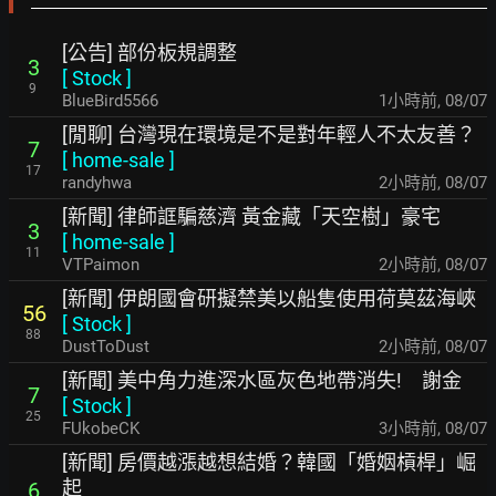
[公告] 部份板規調整
3
[
Stock
]
9
BlueBird5566
1小時前
,
08/07
[閒聊] 台灣現在環境是不是對年輕人不太友善？
7
[
home-sale
]
17
randyhwa
2小時前
,
08/07
[新聞] 律師誆騙慈濟 黃金藏「天空樹」豪宅
3
[
home-sale
]
11
VTPaimon
2小時前
,
08/07
[新聞] 伊朗國會研擬禁美以船隻使用荷莫茲海峽
56
[
Stock
]
88
DustToDust
2小時前
,
08/07
[新聞] 美中角力進深水區灰色地帶消失! 謝金
7
[
Stock
]
25
FUkobeCK
3小時前
,
08/07
[新聞] 房價越漲越想結婚？韓國「婚姻槓桿」崛
起
6