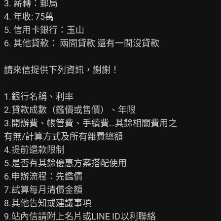
3. 薪轉：郵局

4. 年收: 75萬

5. 信用卡銀行：玉山

6. 其他貸款： 兩間貸款 還有一間沒貸款

請來信提供下列資訊，謝謝！

1.銀行名稱、利率

2.貸款成數（鑑價或售價）、年限

3.開辦費、帳管費、手續費…其餘相關費用之

有無/計算方式及所有雜費總額

4.提前還款限制

5.是否有其餘優惠方案搭配使用

6.申辦流程：先鑑價

7.試算每月清償金額

8.其他告知或建議事項

9.站內信請附上名片或LINE ID以利聯絡
