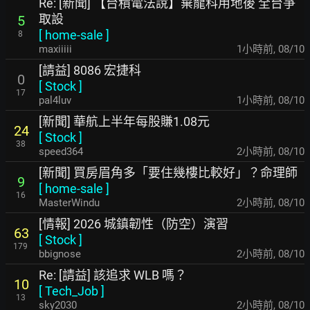
Re: [新聞] 【台積電法說】棄龍科用地後 全台爭
取設
5
[
home-sale
]
8
maxiiiii
1小時前
,
08/10
[請益] 8086 宏捷科
0
[
Stock
]
17
pal4luv
1小時前
,
08/10
[新聞] 華航上半年每股賺1.08元
24
[
Stock
]
38
speed364
2小時前
,
08/10
[新聞] 買房眉角多「要住幾樓比較好」？命理師
9
[
home-sale
]
16
MasterWindu
2小時前
,
08/10
[情報] 2026 城鎮韌性（防空）演習
63
[
Stock
]
179
bbignose
2小時前
,
08/10
Re: [請益] 該追求 WLB 嗎？
10
[
Tech_Job
]
13
sky2030
2小時前
,
08/10