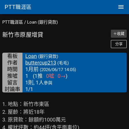
PTT
職涯區
PTT職涯區
/
Loan (銀行貸款)
新竹市原屋增貸
＋收藏
分享
看板
Loan
(銀行貸款)
作者
buttercup213
(毛毛)
時間
1月前
(2026/06/17 14:05)
推噓
1
(
1
推
0
噓
0
→
)
留言
1則, 1人
參與
討論串
1/1
1. 地點：新竹市東區

2. 屋齡：將近18年

3. 原貸款：餘額約1000萬元

4. 權狀坪數：約44坪(含平面車位)
