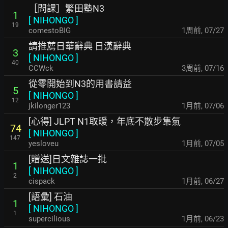
［問課］繁田塾N3
1
[
NIHONGO
]
19
comestoBIG
1周前
,
07/27
請推薦日華辭典 日漢辭典
3
[
NIHONGO
]
40
CCWck
3周前
,
07/16
從零開始到N3的用書請益
5
[
NIHONGO
]
12
jkilonger123
1月前
,
07/06
[心得] JLPT N1取暖，年底不散步集氣
74
[
NIHONGO
]
147
yesloveu
1月前
,
07/05
[贈送]日文雜誌一批
1
[
NIHONGO
]
2
cispack
1月前
,
06/27
[語彙] 石油
1
[
NIHONGO
]
1
supercilious
1月前
,
06/23