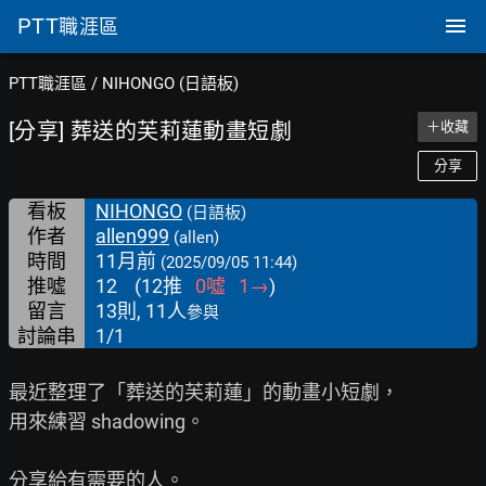
PTT
職涯區
PTT職涯區
/
NIHONGO (日語板)
[分享] 葬送的芙莉蓮動畫短劇
＋收藏
分享
看板
NIHONGO
(日語板)
作者
allen999
(allen)
時間
11月前
(2025/09/05 11:44)
推噓
12
(
12
推
0
噓
1
→
)
留言
13則, 11人
參與
討論串
1/1
最近整理了「葬送的芙莉蓮」的動畫小短劇，

用來練習 shadowing。

分享給有需要的人。
