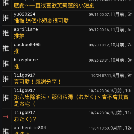
推
感謝～一直很喜歡芙莉蓮的小短劇
11月前
, 5
yu820224
09/11 00:07,
F
推
推推 這個小短劇很可愛
11月前
, 6
aprilisme
09/12 00:16,
F
推
推推
10月前
, 7
cuckoo0405
09/20 18:12,
F
推
推
10月前
, 8
biosphere
09/26 23:31,
F
推
推
9月前
, 9
liigo917
10/24 07:11,
F
推
真可愛！感謝分享！
9月前
, 10
liigo917
10/24 23:04,
F
推
第六集除油污，那個汚濁（おだく)、會不會其實
是お宅（
9月前
, 11
liigo917
10/24 23:04,
F
→
おたく)？
9月前
, 12
authentic804
11/04 13:50,
F
推