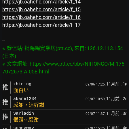
https://jb.oahehc.com/article/f_14
https://jb.oahehc.com/article/f_15
https://jb.oahehc.com/article/f_16
https://jb.oahehc.com/article/f_17
※ 發信站: 批踢踢實業坊(ptt.cc), 來自: 126.12.113.154 
(日本)

※ 文章網址: 
https://www.ptt.cc/bbs/NIHONGO/M.175
7072673.A.05E.html
11月前
, 1
xhining
09/06 17:25,
F
推
面白い
11月前
, 2
akane1234
09/07 10:59,
F
推
感謝，這好讚
11月前
, 3
Sarladin
09/07 11:37,
F
推
很讚~ 感謝
11月前
, 4
sunnyway
09/07 15:25,
F