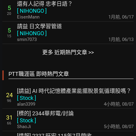
還有人記得 忠孝日語？
5
[
NIHONGO
]
20
EisenMann
1月前
,
06/17
請益 日文學習管道
5
[
NIHONGO
]
15
smin7073
1月前
,
06/13
更多 近期熱門文章 >>
PTT職涯區 即時熱門文章
[請益] AI 時代記憶體產業能擺脫景氣循環股嗎？
24
[
Stock
]
96
alan3399
4小時前
,
08/07
[標的] 2344華邦電/討論
31
[
Stock
]
66
ShaoJi
5小時前
,
08/07
[情報] 2337 旺宏 115年7月營收