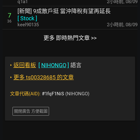
q1a1
2小時前
,
08/09
[新聞] 9成散戶挺 當沖降稅有望再延長
7
[
Stock
]
36
keel90135
2小時前
,
08/09
更多 即時熱門文章 >>
‣
返回看板
[
NIHONGO
]
語言
‣
更多 ts00328685 的文章
文章代碼(AID):
#1fqF1NiS
(NIHONGO)
關閉廣告 方便截圖