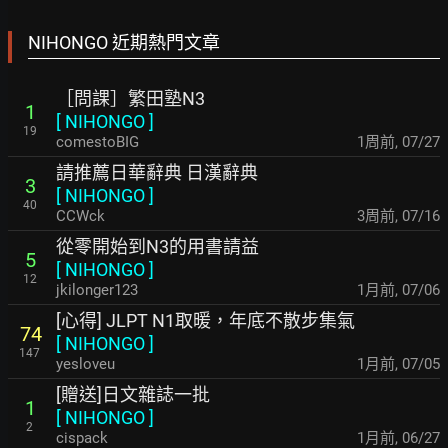
NIHONGO 近期熱門文章
［問課］繁田塾N3
1
[
NIHONGO
]
19
comestoBIG
1周前
,
07/27
請推薦日華辭典 日漢辭典
3
[
NIHONGO
]
40
CCWck
3周前
,
07/16
從零開始到N3的用書請益
5
[
NIHONGO
]
12
jkilonger123
1月前
,
07/06
[心得] JLPT N1取暖，年底不散步集氣
74
[
NIHONGO
]
147
yesloveu
1月前
,
07/05
[贈送]日文雜誌一批
1
[
NIHONGO
]
2
cispack
1月前
,
06/27