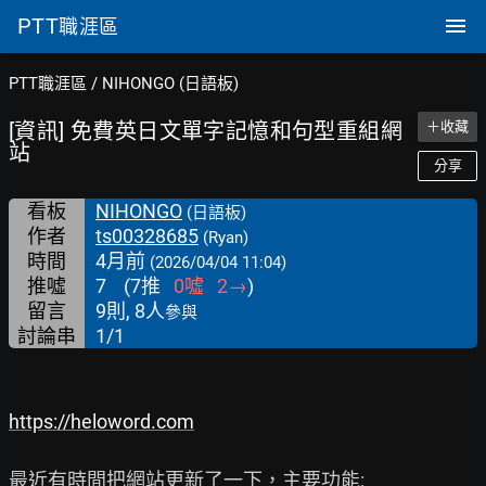
PTT
職涯區
PTT職涯區
/
NIHONGO (日語板)
[資訊] 免費英日文單字記憶和句型重組網
＋收藏
站
分享
看板
NIHONGO
(日語板)
作者
ts00328685
(Ryan)
時間
4月前
(2026/04/04 11:04)
推噓
7
(
7
推
0
噓
2
→
)
留言
9則, 8人
參與
討論串
1/1
https://heloword.com
最近有時間把網站更新了一下，主要功能:
