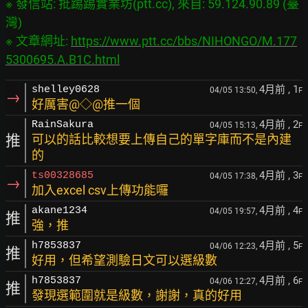
※ 發信站: 批踢踢實業坊(ptt.cc), 來自: 59.124.90.89 (臺
灣)

※ 文章網址: 
https://www.ptt.cc/bbs/NIHONGO/M.177
5300695.A.B1C.html
4月前
, 1
shelley0628
04/05 13:50,
F
→
好厲害@◇@推一個
4月前
, 2
RainSakura
04/05 15:13,
F
推
可以的話比較想要上傳自己的單字庫而不是內建
的
4月前
, 3
ts00328685
04/05 17:38,
F
→
加入excel csv上傳功能囉
4月前
, 4
akane1234
04/05 19:57,
F
推
強，推
4月前
, 5
h7853837
04/06 12:23,
F
推
好用，但希望測驗日文可以選級數
4月前
, 6
h7853837
04/06 12:27,
F
推
發現選範圍就是級數，謝謝，真的好用