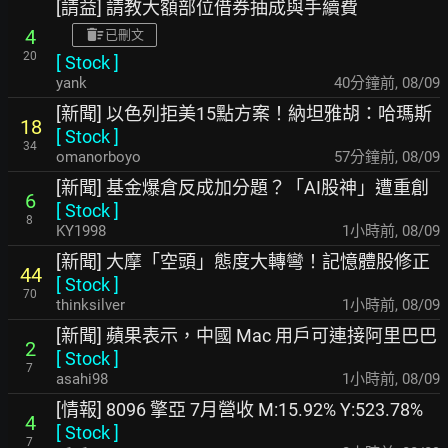
[請益] 請教大額部位借券抽成與手續費
4
已刪文
20
[
Stock
]
yank
40分鐘前
,
08/09
[新聞] 以色列拒美15點方案！納坦雅胡：哈瑪斯
18
[
Stock
]
34
omanorboyo
57分鐘前
,
08/09
[新聞] 基金爆倉反成加分題？「AI股神」遭重創
6
[
Stock
]
8
KY1998
1小時前
,
08/09
[新聞] 大摩「空頭」態度大轉彎！記憶體股修正
44
[
Stock
]
70
thinksilver
1小時前
,
08/09
[新聞] 蘋果表示，中國 Mac 用戶可連接阿里巴巴
2
[
Stock
]
7
asahi98
1小時前
,
08/09
[情報] 8096 擎亞 7月營收 M:15.92% Y:523.78%
4
[
Stock
]
7