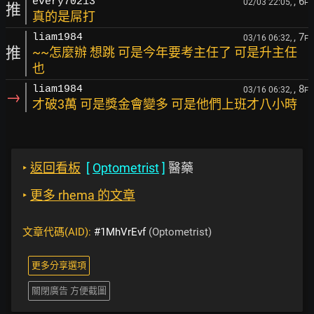
, 6
every70213
02/03 22:05,
F
推
真的是屌打
, 7
liam1984
03/16 06:32,
F
推
~~怎麼辦 想跳 可是今年要考主任了 可是升主任
也
, 8
liam1984
03/16 06:32,
F
→
才破3萬 可是獎金會變多 可是他們上班才八小時
‣
返回看板
[
Optometrist
]
醫藥
‣
更多 rhema 的文章
文章代碼(AID):
#1MhVrEvf
(Optometrist)
更多分享選項
關閉廣告 方便截圖