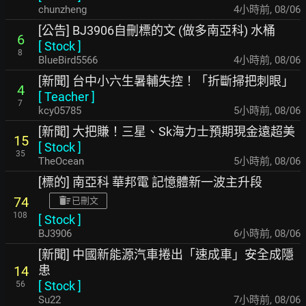
chunzheng
4小時前
,
08/06
[公告] BJ3906自刪標的文 (做多南亞科) 水桶
6
[
Stock
]
8
BlueBird5566
4小時前
,
08/06
[新聞] 台中小六生暑輔失控！「折斷掃把刺眼」
4
[
Teacher
]
7
kcy05785
5小時前
,
08/06
[新聞] 大把賺！三星、Sk海力士預期現金遠超美
15
[
Stock
]
35
TheOcean
5小時前
,
08/06
[標的] 南亞科 華邦電 記憶體新一波主升段
74
已刪文
108
[
Stock
]
BJ3906
6小時前
,
08/06
[新聞] 中國新能源汽車捲出「速成車」安全成隱
患
14
[
Stock
]
56
Su22
7小時前
,
08/06