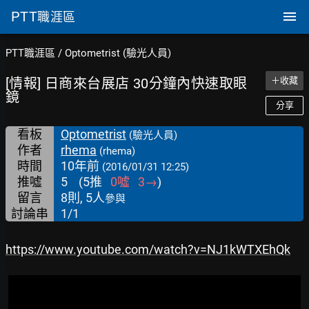
PTT
職涯區
PTT職涯區
/
Optometrist (驗光人員)
[情報] 日商來台展店 30分鐘內快速取眼
＋收藏
鏡
分享
看板
Optometrist
(驗光人員)
作者
rhema
(rhema)
時間
10年前
(2016/01/31 12:25)
推噓
5
(
5
推
0
噓
3
→
)
留言
8則, 5人
參與
討論串
1/1
https://www.youtube.com/watch?v=NJ1kWTXEhQk