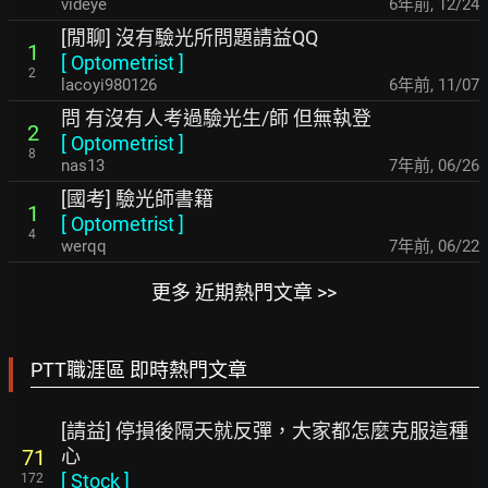
videye
6年前
,
12/24
[閒聊] 沒有驗光所問題請益QQ
1
[
Optometrist
]
2
lacoyi980126
6年前
,
11/07
問 有沒有人考過驗光生/師 但無執登
2
[
Optometrist
]
8
nas13
7年前
,
06/26
[國考] 驗光師書籍
1
[
Optometrist
]
4
werqq
7年前
,
06/22
更多 近期熱門文章 >>
PTT職涯區 即時熱門文章
[請益] 停損後隔天就反彈，大家都怎麼克服這種
心
71
[
Stock
]
172