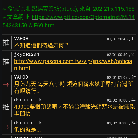
※ 發信站: 批踢踢實業坊(ptt.cc), 來自: 202.215.115.188

※ 文章網址: 
https://www.ptt.cc/bbs/Optometrist/M.14
54243150.A.E69.html
, 1
YAHO0
01/31 20:45,
F
推
不知道他們待遇如何？
, 2
joyce1204
02/01 00:30,
F
推
http://www.pasona.com.tw/vip/jins/web/opticia
n.html
, 3
YAHO0
02/01 01:07,
F
→
月休九天 每天八小時 領這個薪水幾乎屌打台灣所
有眼鏡行..
, 4
dsrpatrick
02/02 16:00,
F
推
48000要很頂級吧，不過台灣驗光師薪水是被無能
老闆搞
, 5
dsrpatrick
02/02 16:00,
F
→
低的就是...