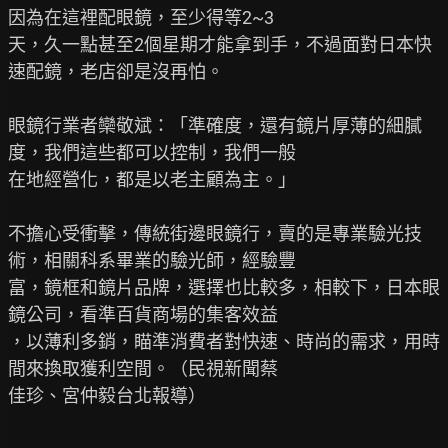
因為在這裡配眼鏡，至少得等2~3

天，久一點甚至2個星期才能拿到手，不過面對日本快
速配鏡，老店卻是沒再怕。

眼鏡行業者欒敬斌：「準確度，還有鏡片厚薄的細膩
度，我們這些都可以控制，我們一般

在地經營化，都是以老主顧為主。」

不擔心受衝擊，傳統街邊眼鏡行，賣的是專業驗光技
術，相關科系畢業的驗光師，經驗豐

富，鏡框和鏡片品牌，選擇也比較多，相較下，日本眼
鏡公司，看準百貨商場的集客效益

，以薄利多銷，瞄準消費者對快速、時尚的需求，用時
間來換取獲利空間。（民視新聞蔡

佳珍、宮仲毅台北報導）
