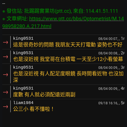
※ 發信站: 批踢踢實業坊(ptt.cc), 來自: 114.41.51.111

※ 文章網址: 
https://www.ptt.cc/bbs/Optometrist/M.14
98958280.A.217.html
, 1
king0531
08/04 00:07,
F
→
這是很奇妙的問題 我朋友天天打電動 姿勢也不好
, 2
king0531
08/04 00:08,
F
→
也是沒近視 我堂哥在台積電 一天至少12小看螢幕
, 3
king0531
08/04 00:09,
F
→
也是沒近視 有人配足度眼鏡 長時間看近物 也沒加
深
, 4
king0531
08/04 00:09,
F
→
度數 有人就必須配遠近兩副
, 5
liam1984
09/18 16:16,
F
→
公三小 看不懂啦！