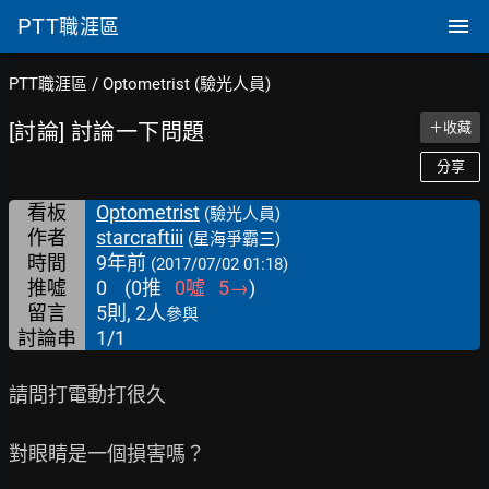
PTT
職涯區
PTT職涯區
/
Optometrist (驗光人員)
[討論] 討論一下問題
＋收藏
分享
看板
Optometrist
(驗光人員)
作者
starcraftiii
(星海爭霸三)
時間
9年前
(2017/07/02 01:18)
推噓
0
(
0
推
0
噓
5
→
)
留言
5則, 2人
參與
討論串
1/1
請問打電動打很久

對眼睛是一個損害嗎？
