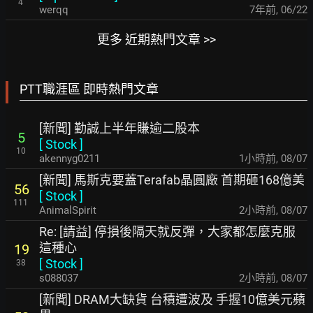
4
werqq
7年前
,
06/22
更多 近期熱門文章 >>
PTT職涯區 即時熱門文章
[新聞] 勤誠上半年賺逾二股本
5
[
Stock
]
10
akennyg0211
1小時前
,
08/07
[新聞] 馬斯克要蓋Terafab晶圓廠 首期砸168億美
56
[
Stock
]
111
AnimalSpirit
2小時前
,
08/07
Re: [請益] 停損後隔天就反彈，大家都怎麼克服
這種心
19
[
Stock
]
38
s088037
2小時前
,
08/07
[新聞] DRAM大缺貨 台積遭波及 手握10億美元蘋