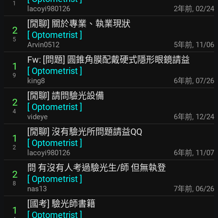
1
lacoyi980126
2年前
,
02/24
[閒聊] 關於專業、執業現狀
2
[
Optometrist
]
5
Arvin0512
5年前
,
11/06
Fw: [問題] 圓錐角膜配戴硬式隱形眼鏡請益
1
[
Optometrist
]
9
king8
6年前
,
07/26
[閒聊] 請問驗光設備
2
[
Optometrist
]
4
videye
6年前
,
12/24
[閒聊] 沒有驗光所問題請益QQ
1
[
Optometrist
]
2
lacoyi980126
6年前
,
11/07
問 有沒有人考過驗光生/師 但無執登
2
[
Optometrist
]
8
nas13
7年前
,
06/26
[國考] 驗光師書籍
1
[
Optometrist
]