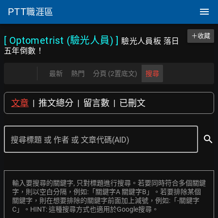
PTT
職涯區
＋收藏
[ Optometrist (驗光人員)
]
驗光人員板 落日
五年倒數！
最新
熱門
分頁 (2置底文)
搜尋
文章
|
推文總分
|
留言數
|
已刪文
search
搜尋標題 或 作者 或 文章代碼(AID)
輸入要搜尋的關鍵字, 只對標題進行搜尋。若要同時符合多個關鍵
字，則以空白分隔，例如:「關鍵字A 關鍵字B」。若要排除某個
關鍵字，則在想要排除的關鍵字前面加上減號，例如:「-關鍵字
C」。HINT: 這種搜尋方式也適用於Google搜尋。