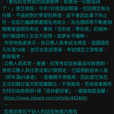
: 「看到民眾對我的感謝眼神，就覺得一切都值得
了。」唐芝英說，今年7月底受訓期滿，但因規定無法
任職，不過她對於學習的熱情，並不會因此畫下休止
符，目前已繼續規畫報名地政士，及估價師等不動產相
關專業證照的考試，秉持「活到老、學到老」的精神，
用行動證明人生從不設限，追夢永不嫌晚。

: 市府地政處表示，依公務人員考試法規定，我國國民
凡年滿18歲，並符合各該等級、考試規定之資格者，
即得報考。

: 公務人員高等、普通、初等考試並無最高年齡限制，
惟依公務人員任用法第27條規定，已屆限齡退休人員
（即年滿65歲者），各機關不得進用，因此唐芝英在
正式到職日當天即是離職日，不得進用。而地政事務所
也特別為她舉辦1場「退休歡送會」，場面相當溫馨。

: 
https://www.ctwant.com/article/442469/
: —

: 如果該單位不缺人的話是無傷大雅啦
