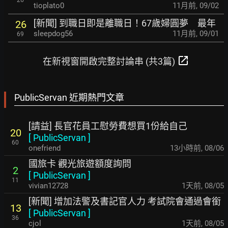
26
tioplato0
11月前
,
09/02
[新聞] 到職日即是離職日！67歲婦圓夢 最年
26
sleepdog56
11月前
,
09/01
69
open_in_new
在新視窗開啟完整討論串 (共3篇)
PublicServan 近期熱門文章
[請益] 長官花員工慰勞費想買1份給自己
20
[
PublicServan
]
60
onefriend
13小時前
,
08/06
國旅卡 觀光旅遊額度詢問
2
[
PublicServan
]
11
vivian12728
1天前
,
08/05
[新聞] 增加法警及書記官人力 考試院會通過會銜
13
[
PublicServan
]
36
cjol
1天前
,
08/05