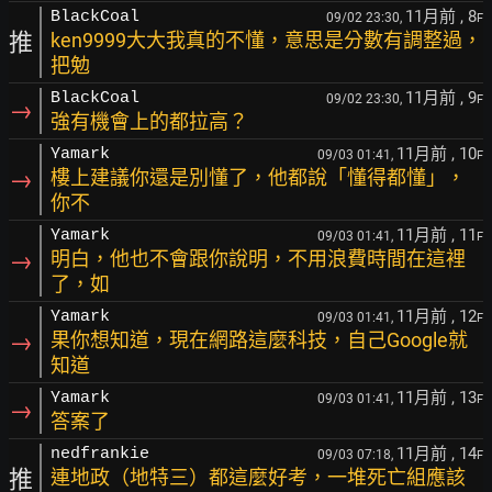
11月前
, 8
BlackCoal
09/02 23:30,
F
推
ken9999大大我真的不懂，意思是分數有調整過，
把勉
11月前
, 9
BlackCoal
09/02 23:30,
F
→
強有機會上的都拉高？
11月前
, 10
Yamark
09/03 01:41,
F
→
樓上建議你還是別懂了，他都說「懂得都懂」，
你不
11月前
, 11
Yamark
09/03 01:41,
F
→
明白，他也不會跟你說明，不用浪費時間在這裡
了，如
11月前
, 12
Yamark
09/03 01:41,
F
→
果你想知道，現在網路這麼科技，自己Google就
知道
11月前
, 13
Yamark
09/03 01:41,
F
→
答案了
11月前
, 14
nedfrankie
09/03 07:18,
F
推
連地政（地特三）都這麼好考，一堆死亡組應該