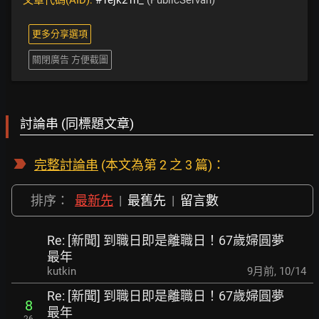
文章代碼(AID):
#1ejk21n_
(PublicServan)
更多分享選項
關閉廣告 方便截圖
討論串 (同標題文章)
完整討論串
(本文為第 2 之 3 篇)：
排序：
最新先
|
最舊先
|
留言數
Re: [新聞] 到職日即是離職日！67歲婦圓夢
最年
kutkin
9月前
,
10/14
Re: [新聞] 到職日即是離職日！67歲婦圓夢
8
最年