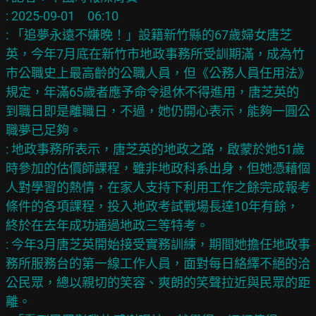
: 2025-09-01　06:10

: 「追夢永遠不嫌晚！」設籍新竹縣的67歲婦女唐芝
英，今年7月底在新竹市地政事務所受訓期滿，成為竹
市公職史上最高齡的公職人員，但《公務人員任用法》
規定，年滿65歲者應予命令退休不得進用，唐芝英的
到職日即是離職日，不過，她仍開心表示，能夠一圓公
職夢已足夠。

: 地政事務所表示，唐芝英的地政之路，啟蒙於她51歲
時參加的估價師課程，雖非地政科系出身，但她憑藉個
人對學習的熱情，在家人支持下利用工作之餘完成報考
條件的各項課程，投入地政考試戰場長達10年有餘，
終於在去年成功通過地政三等特考。

: 今年3月唐芝英開始接受實務訓練，期間她擔任地政事
務所服務台的第一線工作人員，面對每日絡繹不絕的洽
公民眾，總以親切的笑容、爽朗的笑聲拉近與民眾的距
離。
