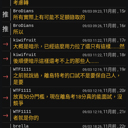
考慮轉
11月前
, 15
BroDians
09/03 09:23,
F
推
所有實際上有可能不足額錄取的
11月前
, 16
BroDians
09/03 09:26,
F
推
所以
11月前
, 17
kiwifruit
09/03 11:22,
F
→
大概是暗示，已經這麼用力拉了還只有這樣......然
11月前
, 18
kiwifruit
09/03 11:22,
F
→
後順便暗示這樣還考不上的那些人......
11月前
, 19
WTF1111
09/03 12:19,
F
→
之前就說過，離島特考的口試不是要保自己人，
是要
11月前
, 20
WTF1111
09/03 12:19,
F
→
放寬50分門檻，現在離島考18分真的能面試，沒
競爭
11月前
, 21
WTF1111
09/03 12:19,
F
→
者就是你的
11月前
, 22
brella
09/03 18:26,
F