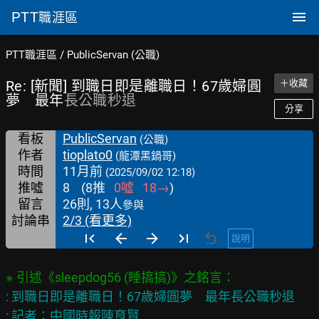
PTT
職涯區
PTT職涯區
/
PublicServan (公職)
Re: [新聞] 到職日即是離職日！67歲婦圓
＋收藏
夢 最年
長公職秒退
分享
看板
PublicServan
(公職)
作者
tioplato0
(龍潭黑鍋哥)
時間
11月前
(2025/09/02 12:18)
推噓
8
(
8
推
0
噓
18
→
)
留言
26則, 13人
參與
討論串
2/3 (看更多)
說明
: 到職日即是離職日！67歲婦圓夢　最年長公職秒退

: 記者：中國時報陳育賢
