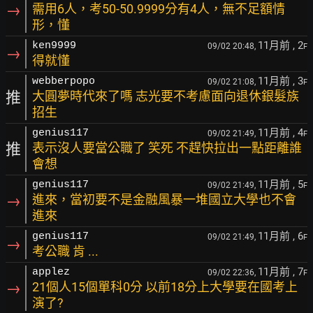
→
需用6人，考50-50.9999分有4人，無不足額情
形，懂
11月前
, 2
ken9999
09/02 20:48,
F
→
得就懂
11月前
, 3
webberpopo
09/02 21:08,
F
推
大圓夢時代來了嗎 志光要不考慮面向退休銀髮族
招生
11月前
, 4
genius117
09/02 21:49,
F
推
表示沒人要當公職了 笑死 不趕快拉出一點距離誰
會想
11月前
, 5
genius117
09/02 21:49,
F
→
進來，當初要不是金融風暴一堆國立大學也不會
進來
11月前
, 6
genius117
09/02 21:49,
F
→
考公職 肯 ...
11月前
, 7
applez
09/02 22:36,
F
→
21個人15個單科0分 以前18分上大學要在國考上
演了?