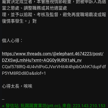
屬實決定成立者，本會應視情節輕重，對被申訴人為適
當之懲處、調整職務或其他適當處

理，並予以追蹤、考核及監督，避免再度職場霸凌或報
復情事發生。」對

個人心得：

https://www.threads.com/@elephant.4674223/post/
DZXSwjLmhHu?xmt=AQG0y9URX1aN_nv
CQaf578lRQ-4U4vhlPoGJVxrVHit4t4hpibOAhK7dupFdf
P5YM8RDd8Da&slof=1

心得太長，唉唉

※ 發信站: 批踢踢實業坊(ptt.cc), 來自: 223.143.210.153 