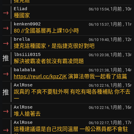
捷克這
1月前
, 10
Eliad
06/10 15:04,
F
→
種國家
1月前
, 11
kenken0902
06/10 15:37,
F
→
80 //全國基層再上課10小時
1月前
, 12
brella
06/10 19:40,
F
→
捷克這種國家，是指捷克很好對吧
1月前
, 13
lbsiii0315
06/10 20:38,
F
推
解決被霸凌者就沒有霸凌問題
1月前
, 14
balabala
06/10 21:38,
F
→
https://reurl.cc/kpzZjK
演算法帶我一起看了這篇
1月前
, 15
AxlRose
06/10 22:16,
F
推
說真的 不爽不要駐外啊 有吃有喝各種補貼 你不去
一
1月前
, 16
AxlRose
06/10 22:16,
F
→
堆人搶著去
1月前
, 17
AxlRose
06/10 22:17,
F
→
這種建議還是自己找同溫層 一般公務員都不會駐