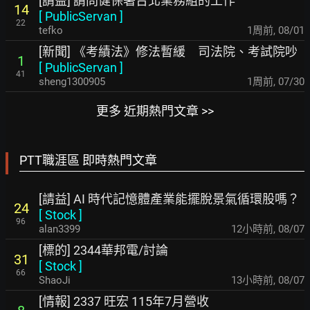
[請益] 請問健保署台北業務組的工作
14
[
PublicServan
]
22
tefko
1周前
,
08/01
[新聞] 《考績法》修法暫緩 司法院、考試院吵
1
[
PublicServan
]
41
sheng1300905
1周前
,
07/30
更多 近期熱門文章 >>
PTT職涯區 即時熱門文章
[請益] AI 時代記憶體產業能擺脫景氣循環股嗎？
24
[
Stock
]
96
alan3399
12小時前
,
08/07
[標的] 2344華邦電/討論
31
[
Stock
]
66
ShaoJi
13小時前
,
08/07
[情報] 2337 旺宏 115年7月營收