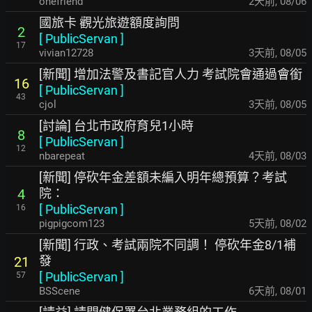
onefriend
2天前
,
08/06
國旅卡 觀光旅遊額度詢問
2
[
PublicServan
]
17
vivian12728
3天前
,
08/05
[新聞] 增加法警及書記官人力 考試院會通過會銜
16
[
PublicServan
]
43
cjol
3天前
,
08/05
[討論] 台北市政府育兒1小時
8
[
PublicServan
]
12
nbarepeat
4天前
,
08/03
[新聞] 停砍年金差額未編入明年總預算？考試
院：
4
[
PublicServan
]
16
pigpigcom123
5天前
,
08/02
[新聞] 行政、考試兩院不同調！ 停砍年金8/1補
發
21
[
PublicServan
]
57
BSScene
6天前
,
08/01