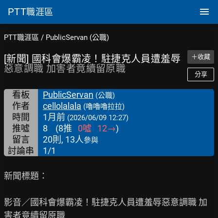
PTT
職涯區
PTT職涯區
/
PublicServan (公職)
[新聞] 國科會爆霸凌！駐捷克人員遭羞辱
＋收藏
惡意調職 加害者竟續留原職
分享
看板
PublicServan
(公職)
作者
cellolalala
(嚕嚕嚕拉拉)
時間
1月前
(2026/06/09 12:27)
推噓
8
(
8
推
0
噓
12
→
)
留言
20則, 13人
參與
討論串
1/1
新聞標題：

影音／國科會爆霸凌！駐捷克人員遭羞辱惡意調職 加
害者竟續留原職
