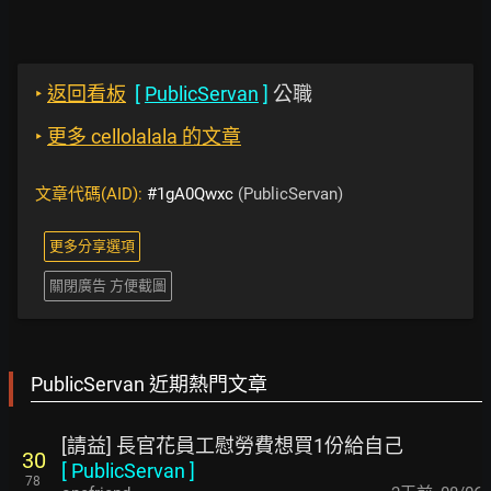
‣
返回看板
[
PublicServan
]
公職
‣
更多 cellolalala 的文章
文章代碼(AID):
#1gA0Qwxc
(PublicServan)
更多分享選項
關閉廣告 方便截圖
PublicServan 近期熱門文章
[請益] 長官花員工慰勞費想買1份給自己
30
[
PublicServan
]
78