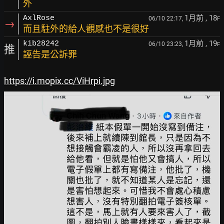
外
1月前
, 18
AxlRose
06/10 22:17,
F
→
而且駐外的給人觀感也不是很好
1月前
, 19
kib28242
06/10 23:23,
F
推
誣告是公訴罪
https://i.mopix.cc/ViHrpi.jpg