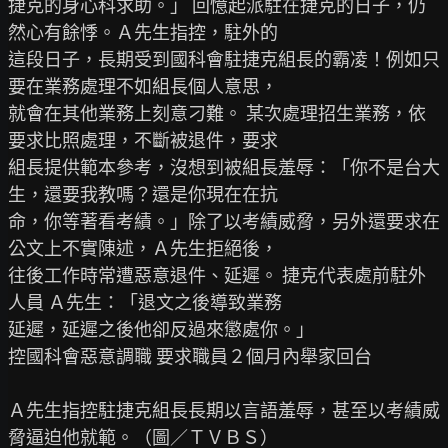
捷克的身心科求助。」 回憶起派駐在捷克的日子，仍
然心有餘悸。Ａ先生指控，駐外的

這段日子，長期受到國科會駐捷克組長的霸凌！例如只
要在業務處理不如組長個人意思，

就會在其他業務上刻意刁難。 某次處理招生業務，依
要求比照處理，不斷被退件，要求

組長提供範本參考，沒想到被組長羞辱：「你不是台大
生，還要我教嗎？還是你現在在抗

命，你等著看考績。」除了以考績威脅，另外還要求在
公文上不實陳述，Ａ先生拒絕後，

往後工作時常遭惡意退件、延遲。 捷克代表處前駐外
人員 Ａ先生：「退文之後導致業務

延遲，延遲之後他卻反過來懲處你。」

控國科會惡意調職 要求職員２個月內舉家回台

Ａ先生指控駐捷克組長長期以言語羞辱，甚至以考績威
脅逼迫他就範。（圖／ＴＶＢＳ）
