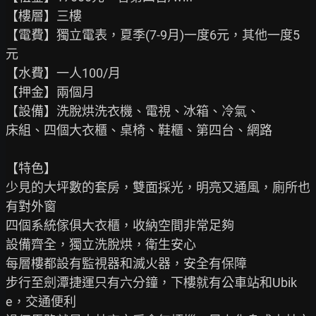
【樓層】三樓

【電費】獨立電表，夏季(7-9月)一度6元，其他一度5
元

【水費】一人100/月

【押金】兩個月

【設備】洗脫烘洗衣機、電視、冰箱、冷氣、

床組、四個大衣櫃、桌椅、鞋櫃、第四台、網路

【特色】

少見的大坪數的套房，雙面採光，明亮又通風，廁所也
有對外窗

四個系統傢俱大衣櫃，收納空間非常足夠

設備齊全，獨立洗脫烘，衛生安心

每層樓都設有監視器和滅火器，安全有保障

步行至劍潭捷運只有六分鐘，下樓就有公車站和Ubik
e，交通便利
