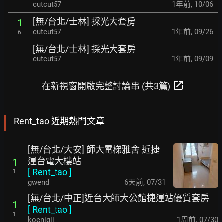
cutcut57
1年前
,
10/06
[無/台北/士林] 採光大套房
1
cutcut57
1年前
,
09/26
6
[無/台北/士林] 採光大套房
cutcut57
1年前
,
09/09
open_in_new
在新視窗開啟完整討論串 (共3篇)
Rent_tao 近期熱門文章
[無/台北/大安] 師大電梯雅舍 近捷
運台電大樓站
1
[
Rent_tao
]
1
gwend
6天前
,
07/31
[無/台北/中正]近台大師大公館捷運站優質套房
1
[
Rent_tao
]
1
koenigii
1周前
,
07/30