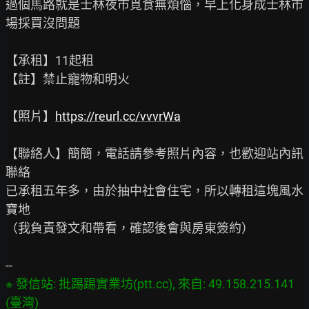
過個馬路就是士林夜市覓食無煩惱，早上化身成士林市
場採買沒問題

【承租】11起租

【註】禁止寵物和明火

【照片】
https://reurl.cc/vvvrWa
【聯絡人】簡簡，電話請參考照片內容，也歡迎站內訊
聯絡

已承租五年多，由於抽中社會住宅，所以轉租這塊風水
寶地

（我負責發文和帶看，確認後會與房東簽約）

※ 發信站: 批踢踢實業坊(ptt.cc), 來自: 49.158.215.141 
(臺灣)
