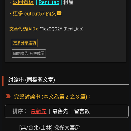
‣
返回看板
[
Rent_tao
]
租屋
‣
更多 cutcut57 的文章
文章代碼(AID):
#1czOQC2Y
(Rent_tao)
更多分享選項
關閉廣告 方便截圖
討論串 (同標題文章)
完整討論串
(本文為第 2 之 3 篇)：
排序：
最新先
|
最舊先
|
留言數
[無/台北/士林] 採光大套房