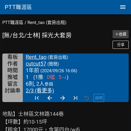
PTT
職涯區
PTT職涯區
/
Rent_tao (套房出租)
[無/台北/士林] 採光大套房
＋收藏
分享
看板
Rent_tao
(套房出租)
作者
cutcut57
(簡簡)
時間
1年前
(2024/09/26 16:06)
推噓
1
(
1
推
0
噓
5
→
)
留言
6則, 2人
參與
討論串
2/3 (看更多)
說明
地點】士林區文林路144巷

【坪數】約10-15坪

【租金】17000元，含第四台/wifi
