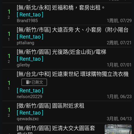
[無/新北/永和] 近福和橋，套房出租。
1
[
Rent_tao
]
2
Brand1985
1周前
,
07/29
[無/新竹/市區] 大遠百旁 大、小套房（附小陽台
1
[
Rent_tao
]
1
pttaliang
2周前
,
07/21
[無/新竹/園區] 光復路(近金山街)/電梯
1
[
Rent_tao
]
2
gilerby
1月前
,
07/01
[無/台北/中和] 近遠東世紀 環球購物獨立洗衣機
1
已刪文
1
[
Rent_tao
]
nelson20229
1月前
,
06/23
[徵/新竹/園區] 園區附近求租
1
[
Rent_tao
]
2
qewadszxc
3月前
,
04/13
[無/新竹/園區] 近清大交大園區套