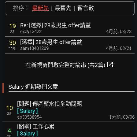
排序：
最新先
|
最舊先
|
留言數
Re: [選擇] 28歲男生 offer請益
19
cxz912422
4月前
,
03/22
23
[選擇] 28歲男生 offer請益
30
sam10401209
4月前
,
03/21
119
open_in_new
在新視窗開啟完整討論串 (共2篇)
Salary 近期熱門文章
[問題] 傳產薪水扣全勤問題
10
[
Salary
]
35
ap30538954
1天前
,
08/06
[閒聊] 工作心累
4
[
Salary
]
20