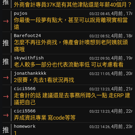
推
外商會計專員37K是有其他津貼還是年薪40個月？
4月前
, 17
pujos
03/22 08:45,
F
→
你最後一段夢有點大，甚至可以說背離現實相當
遠
4月前
, 18
Barefoot24
03/22 08:52,
F
推
怎麼不再往外商找，傳產會計噢想到老阿姨就頭
痛哦
4月前
, 19
skywithfish
03/22 09:50,
F
推
老人較多一部分也代表流動率低 可以考慮看看
4月前
, 20
jonathankkkk
03/22 11:05,
F
→
2很賽，先去1看狀況再找
4月前
, 21
cici5566
03/22 13:23,
F
→
走會計的話 建議還是去事務所蹲久一點 走ERP 建
議把自己
4月前
, 22
cici5566
03/22 13:23,
F
→
弄成資訊專業 寫code等等
4月前
, 23
homework
03/22 14:26,
F
推
1