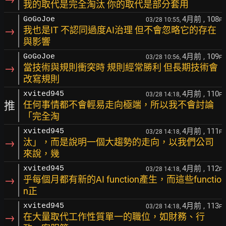
我的取代是完全淘汰 你的取代是部分套用
4月前
, 108
GoGoJoe
03/28 10:55,
F
→
我也是IT 不認同過度AI治理 但不會忽略它的存在
與影響
4月前
, 109
GoGoJoe
03/28 10:56,
F
→
當技術與規則衝突時 規則經常勝利 但長期技術會
改寫規則
4月前
, 110
xvited945
03/28 14:18,
F
推
任何事情都不會輕易走向極端，所以我不會討論
「完全淘
4月前
, 111
xvited945
03/28 14:18,
F
→
汰」，而是說明一個大趨勢的走向，以我們公司
來說，幾
4月前
, 112
xvited945
03/28 14:18,
F
→
乎每個月都有新的AI function產生，而這些functio
n正
4月前
, 113
xvited945
03/28 14:18,
F
→
在大量取代工作性質單一的職位，如財務、行