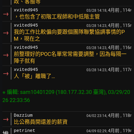
政、客服等
4月前
, 114
xvited945
03/28 14:18,
F
→
，也包含了初階工程師和中低階主管
4月前
, 115
xvited945
03/28 14:23,
F
→
我的工作比較偏向要跟個團隊聯繫協調事情的P
M，現在之
4月前
, 116
xvited945
03/28 14:23,
F
→
前整理好的POC名單常常需要調整，因為每隔一
陣子就有
4月前
, 117
xvited945
03/28 14:23,
F
→
人「被」離職了…
※ 編輯: sam10401209 (180.177.32.30 臺灣), 03/29/20
4月前
, 118
Dazzium
04/02 23:14,
F
→
比公務員開還差的薪資
4月前
, 119
petrinet
04/09 02:29,
F