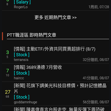
[
Salary
]
8
RogerLo
1周前
,
07/28
更多 近期熱門文章 >>
PTT職涯區 即時熱門文章
[情報] 主動ETF/外資共同買賣超排行 (8/7)
3
[
Stock
]
5
terransis
32分鐘前
,
08/07
[情報] 3689湧德 7月營收
7
[
Stock
]
10
haircc
41分鐘前
,
08/07
[新聞] 花旗下調美光科技目標價，預計記憶體晶
片
27
[
Stock
]
68
goddamnhuge
56分鐘前
,
08/07
[新聞] 陳嘉偉直言台股走空..無量反彈下周恐破