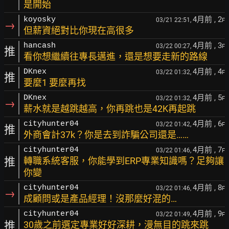
是開始
4月前
, 2
koyosky
03/21 22:51,
F
→
但薪資絕對比你現在高很多
4月前
, 3
hancash
03/22 00:27,
F
推
看你想繼續往專長邁進，還是想要走新的路線
4月前
, 4
DKnex
03/22 01:32,
F
推
要麼1 要麼再找
4月前
, 5
DKnex
03/22 01:32,
F
→
薪水就是越跳越高，你再跳也是42K再起跳
4月前
, 6
cityhunter04
03/22 01:42,
F
推
外商會計37k？你是去到詐騙公司還是……
4月前
, 7
cityhunter04
03/22 01:46,
F
推
轉職系統客服，你能學到ERP專業知識嗎？足夠讓
你變
4月前
, 8
cityhunter04
03/22 01:46,
F
→
成顧問或是產品經理！沒那麼好混的…
4月前
, 9
cityhunter04
03/22 01:49,
F
推
30歲之前選定專業好好深耕，漫無目的跳來跳