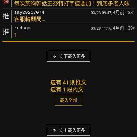
噓
每次某狗幹話王夯特打字還要加！到底多老人味
4月前
, 38
say29217074
03/23 09:47,
F
推
客服轉顧問…
4月前
, 39
redsgm
03/23 11:16,
F
推
1
向下載入更多
還有 41 則推文
還有 1 段內文
載入全部
向上載入更多