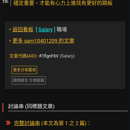
推
穩定重要，才能有心力上進找有更好的跳板
‣
返回看板
[
Salary
]
職場
‣
更多 sam10401209 的文章
文章代碼(AID):
#1flgnF6V
(Salary)
更多分享選項
關閉廣告 方便截圖
討論串 (同標題文章)
完整討論串
(本文為第 1 之 2 篇)：