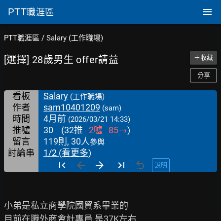
PTT
職涯區
PTT職涯區
/
Salary (工作職場)
[選擇] 28歲男生 offer請益
＋收藏
分享
看板
Salary
(工作職場)
作者
sam10401209
(sam)
時間
4月前
(2026/03/21 14:33)
推噓
30
(
32
推
2
噓
85
→
)
留言
119則, 30人
參與
討論串
1/2 (看更多)
說明
小弟是私立商學院國貿系畢業的

目前在職外商會計專員 是37K左右
