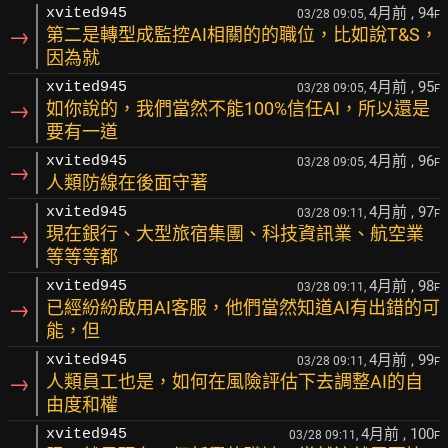
4月前
, 94
xvited945
03/28 09:05,
F
→
第二是轉型成監控AI相關的的職位，比如說T&S，
因為就
4月前
, 95
xvited945
03/28 09:05,
F
→
如你說的，我們當然不能100%信任AI，所以還是
要有一道
4月前
, 96
xvited945
03/28 09:05,
F
→
人類防線在後面守著
4月前
, 97
xvited945
03/28 09:11,
F
→
現在銀行、大型旅宿集團、科技資訊業、航空業
等等等都
4月前
, 98
xvited945
03/28 09:11,
F
→
已經紛紛啟用AI客服，他們當然知道AI有出錯的可
能，但
4月前
, 99
xvited945
03/28 09:11,
F
→
人類員工也是，如何在風險評估下去調整AI的自
由度和權
4月前
, 100
xvited945
03/28 09:11,
F