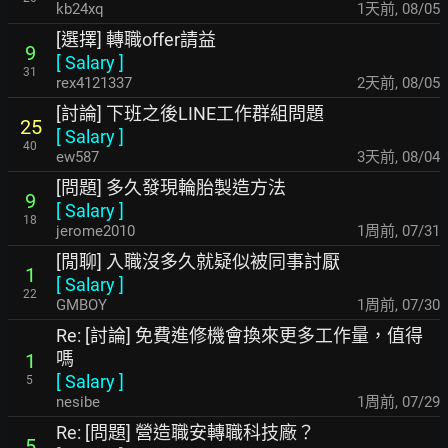
kb24xq
1天前
,
08/05
[選擇] 轉職offer請益
9
[
Salary
]
31
rex4121337
2天前
,
08/05
[討論] 下班之後LINE工作群組問題
25
[
Salary
]
40
ew587
3天前
,
08/04
[問題] 多久發現輪胎製造方法
9
[
Salary
]
18
jerome2010
1周前
,
07/31
[閒聊] 入職沒多久就疑似被同事討厭
1
[
Salary
]
22
GMBOY
1周前
,
07/30
Re: [討論] 免費進修機會換來更多工作量，值得
嗎
1
[
Salary
]
5
nesibe
1周前
,
07/29
Re: [問題] 營造職安轉職科技廠？
5