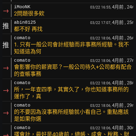
4月前
, 24
iMooNK
03/22 16:55,
F
→
2問題很多欸
4月前
, 25
abin8125
03/22 17:07,
F
推
都不好 再找
4月前
, 26
comato
03/22 18:06,
F
推
1. 只有一般公司會計經驗而非事務所經驗。我不
知道這為何
4月前
, 27
comato
03/22 18:06,
F
→
會影響你的薪資耶？一般公司待久+公司都有配合
的查帳事務
4月前
, 28
comato
03/22 18:06,
F
→
所，一年查四季，其實久了，你也知道事務所的
運作了，真
4月前
, 29
comato
03/22 18:06,
F
→
的不要因為沒事務所經驗就小看自己。重點應該
是如果你選
4月前
, 30
comato
03/22 18:06,
F
→
擇會計，最好是40歲前，總帳、成會、稅務、財