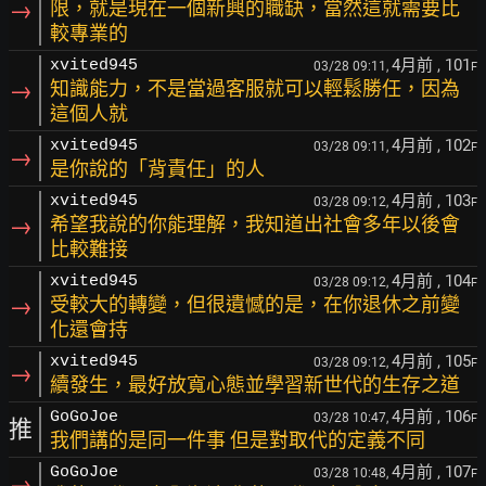
→
限，就是現在一個新興的職缺，當然這就需要比
較專業的
4月前
, 101
xvited945
03/28 09:11,
F
→
知識能力，不是當過客服就可以輕鬆勝任，因為
這個人就
4月前
, 102
xvited945
03/28 09:11,
F
→
是你說的「背責任」的人
4月前
, 103
xvited945
03/28 09:12,
F
→
希望我說的你能理解，我知道出社會多年以後會
比較難接
4月前
, 104
xvited945
03/28 09:12,
F
→
受較大的轉變，但很遺憾的是，在你退休之前變
化還會持
4月前
, 105
xvited945
03/28 09:12,
F
→
續發生，最好放寬心態並學習新世代的生存之道
4月前
, 106
GoGoJoe
03/28 10:47,
F
推
我們講的是同一件事 但是對取代的定義不同
4月前
, 107
GoGoJoe
03/28 10:48,
F
→