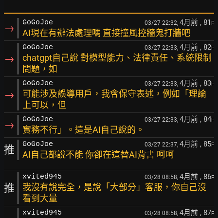
4月前
, 81
GoGoJoe
03/27 22:32,
F
→
AI現在有辦法處理嗎 直接撞風控牆鬼打牆吧
4月前
, 82
GoGoJoe
03/27 22:33,
F
→
chatgpt自己說 對模型能力、法律責任、系統限制
問題，如
4月前
, 83
GoGoJoe
03/27 22:33,
F
→
可能涉及誤導用戶，我會保守表述，例如「理論
上可以，但
4月前
, 84
GoGoJoe
03/27 22:33,
F
→
實務不行」。這是AI自己說的。
4月前
, 85
GoGoJoe
03/27 22:37,
F
推
AI自己都說不能 你卻在這替AI背書 呵呵
4月前
, 86
xvited945
03/28 08:58,
F
推
我沒有說完全，是說「大部分」客服，你自己沒
看到大量
4月前
, 87
xvited945
03/28 08:58,
F