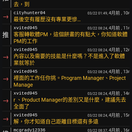
去，到
4月前
, 10
cityhunter04
03/22 01:49,
F
→
最後空有履歷沒有專業更慘…
4月前
, 11
xvited945
03/22 08:24,
F
推
客服轉軟體PM，這個餅畫的有點大，你知道軟體
PM的工作
4月前
, 12
xvited945
03/22 08:24,
F
→
內容以及需要的技能是什麼嗎？不是進入了軟體
業就等於
4月前
, 13
xvited945
03/22 08:24,
F
→
裡面的工作任你挑。Program Manager、Project
Manage
4月前
, 14
xvited945
03/22 08:24,
F
→
r 、Product Manager的差別又是什麼，建議先去
全面了
4月前
, 15
xvited945
03/22 08:24,
F
→
解，你才知道自己距離目標還有多遠
4月前
, 16
mcgrady12336
03/22 08:37,
F