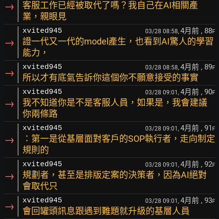
→
客服工作已經被取代了嗎？我自己在AI相關產
業，親眼見
4月前
, 88
xvited945
03/28 08:58,
F
→
證一代又一代的model產生，也看到AI驚人的學習
能力，
4月前
, 89
xvited945
03/28 08:58,
F
→
所以才有底氣告訴你這個你不願意接受的事實
4月前
, 90
xvited945
03/28 09:01,
F
→
我不知道你是不是客服人員，如果是，我會建議
你兩條路
4月前
, 91
xvited945
03/28 09:01,
F
→
：第一是從基層面對客戶的SOP執行者，走向制定
規則的
4月前
, 92
xvited945
03/28 09:01,
F
→
規劃者，甚至是排版定案的決策者，因為AI絕對
會取代只
4月前
, 93
xvited945
03/28 09:01,
F
→
會回罐頭訊息跟遇到難題就升級的基層人員