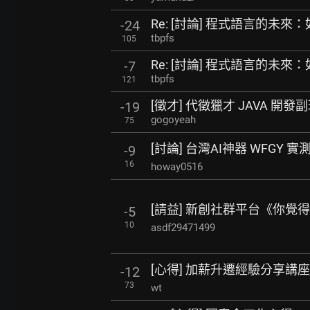
Re: [討論] 程式語言的未
-24
tbpfs
105
Re: [討論] 程式語言的未
-7
tbpfs
121
[徵才] 代徵獵才 JAVA 開發副理（
-19
gogoyeah
75
[討論] 台灣AI神器 WFGY
-9
16
howay0516
[請益] 新創社群平台《你覺
-5
10
asdf29471499
[心得] 加薪升遷經驗分享講座
-12
73
wt