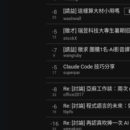
[請益] 這樣算大材小用嗎
-8
25
washwall
[徵才] 瑞昱科技大專生暑期招募
-5
13
stockX
[請益] 徵求 團購1名-Ai影
-7
wangruby
9
Claude Code 技巧分享
-5
superpai
17
Re: [討論] 亞麻工作談：兩次 re
-8
office2017
33
Re: [討論] 程式語言的未
-6
tbpfs
19
Re: [討論] 再認真吹捧一次 AI
-16
yamakazi
33