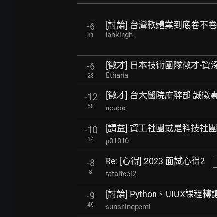
[討論] 台灣軟體業到底卷不
-6
iankingh
81
[徵才] 日本技術團隊徵才-資深
-6
Etharia
28
[徵才] 台大醫院麻醉部 誠
-12
50
ncuoo
[請益] 資工社團或是科技社團
-10
14
p01010
Re: [心得] 2023 面試心得2
-8
8
fatalfeel2
[討論] Python、UIUX課程轉
-9
49
sunshinepemi