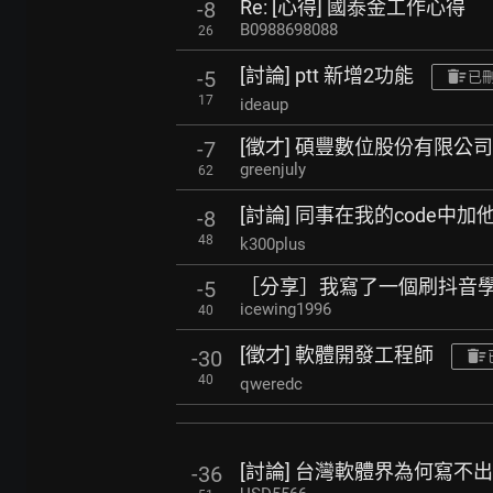
Re: [心得] 國泰金工作心得
-8
B0988698088
26
[討論] ptt 新增2功能
-5
已
17
ideaup
[徵才] 碩豐數位股份有限公
-7
greenjuly
62
[討論] 同事在我的code中
-8
48
k300plus
［分享］我寫了一個刷抖音學
-5
icewing1996
40
[徵才] 軟體開發工程師
-30
40
qweredc
[討論] 台灣軟體界為何寫不
-36