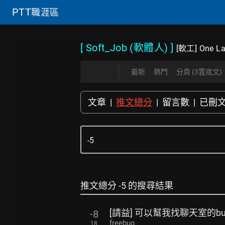
PTT
職涯區
[ Soft_Job (軟體人)
]
[軟工] One La
最新
熱門
分頁 (3置底文)
文章
|
推文總分
|
留言數
|
已刪
推文總分 -5 的搜尋結果
[請益] 可以幫我找聊天室的b
-8
freebug
18