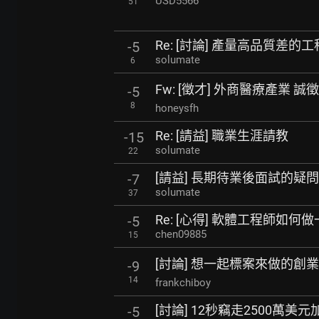
USD5566
51
Re: [討論] 產量高品質差的
-5
solumate
6
Fw: [徵才] 外商醫療產業 誠徵 
-5
8
honeysfh
Re: [請益] 職業生涯請教
-15
solumate
22
[請益] 長期待業後面試的疑問
-7
solumate
37
Re: [心得] 軟體工程師如何
-5
chen09885
15
[討論] 想一起標案來做的創
-9
14
frankchiboy
[討論] 12秒竊走2500萬美
-5