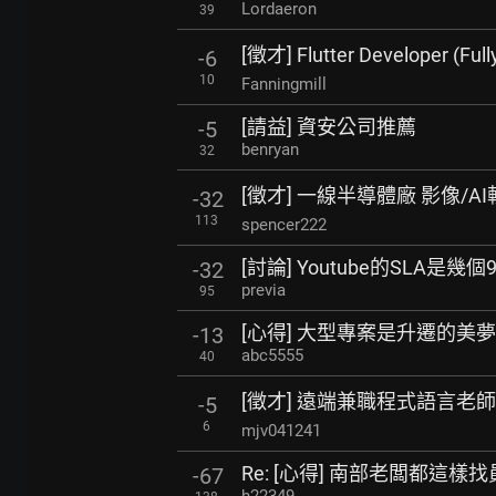
Lordaeron
39
[徵才] Flutter Developer (Ful
-6
10
Fanningmill
[請益] 資安公司推薦
-5
benryan
32
[徵才] 一線半導體廠 影像/A
-32
113
spencer222
[討論] Youtube的SLA是幾個9
-32
previa
95
[心得] 大型專案是升遷的美
-13
abc5555
40
[徵才] 遠端兼職程式語言老師
-5
6
mjv041241
Re: [心得] 南部老闆都這
-67