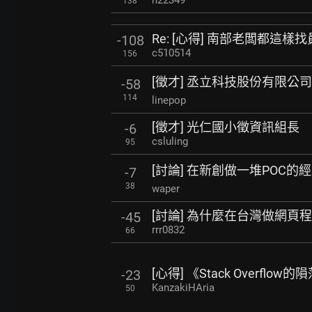
h22349
138
Re: [心得] 南部老闆都這
-108
c510514
156
[徵才] 丞立科技股份有限公司
-58
114
linepop
[徵才] 光仁國小徵資訊組長
-6
csluling
95
[討論] 在新創做一堆POC的
-7
38
waper
[討論] 為什麼在台灣做網頁
-45
rrr0832
66
[心得] 《Stack Overflo
-23
KanzakiHAria
50