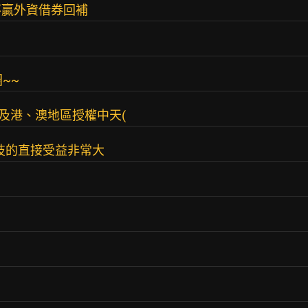
不贏外資借券回補
~~
陸及港、澳地區授權中天(
技的直接受益非常大