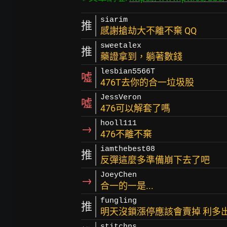
siarim
推
感謝搶劫大不離不棄 QQ
sweetalex
推
藥證拿到，躺著數錢
lesbian5566T
噓
476T去你的合一垃圾股
JessVeron
噓
476可以解套了嗎
hooll111
→
476不離不棄
iamthebest08
推
反彈這麼多準備崩下去了吧
JoeyChen
→
合一的一是...
fungling
推
明天沒鎖漲停應該會賣掉 利多出
stitchns