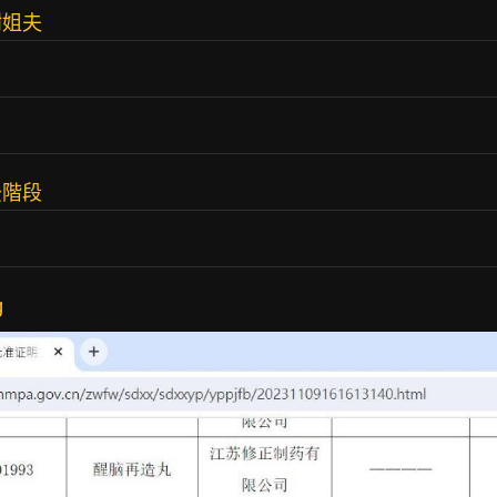
謝姐夫
後階段
g