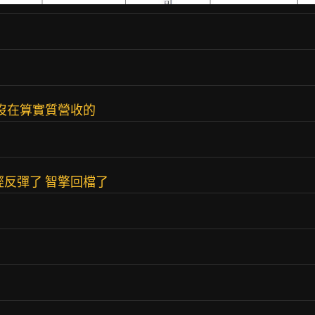
技沒在算實質營收的
經反彈了 智擎回檔了