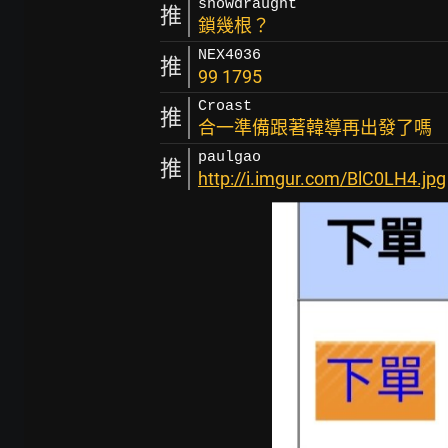
snowdraught
推
鎖幾根？
NEX4036
推
99 1795
Croast
推
合一準備跟著韓導再出發了嗎
paulgao
推
http://i.imgur.com/BlC0LH4.jpg