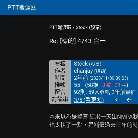
PTT
職涯區
PTT職涯區
/
Stock (股票)
Re: [標的] 4743 合一
看板
Stock
(股票)
作者
chanjay
(搶劫)
時間
2年前
(2023/11/09 09:03)
推噓
55
(
58
推
3
噓
31
→
)
留言
92則, 59人
, 2年前
參與
最新
討論串
3/5 (看更多)
本來以為是驚喜 結果一天出NMPA我倒
也太快了一點，是補償過去三年的時間