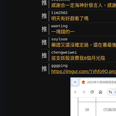
推
感謝合一定海神針發言人，感
tim2502
推
明天有好戲看了嗎
waeting
推
一塊錢的一
soylooe
推
藥證又還沒確定過，還在審最
chengweiwei
推
這支妖股浪費我8個月光陰
gggping
推
https://imgur.com/1Vhfo9Q.pn