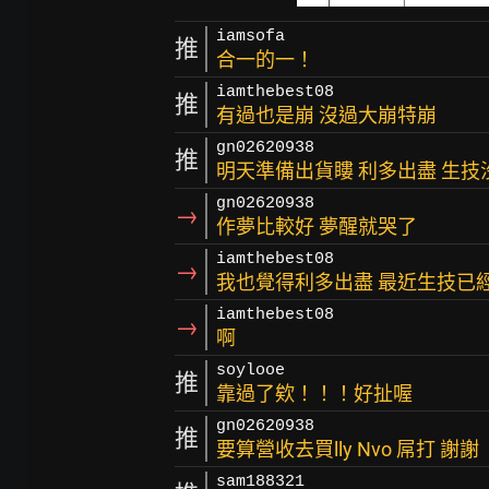
iamsofa
推
合一的一！
iamthebest08
推
有過也是崩 沒過大崩特崩
gn02620938
推
明天準備出貨瞜 利多出盡 生
gn02620938
→
作夢比較好 夢醒就哭了
iamthebest08
→
我也覺得利多出盡 最近生技已
iamthebest08
→
啊
soylooe
推
靠過了欸！！！好扯喔
gn02620938
推
要算營收去買lly Nvo 屌打 謝謝
sam188321