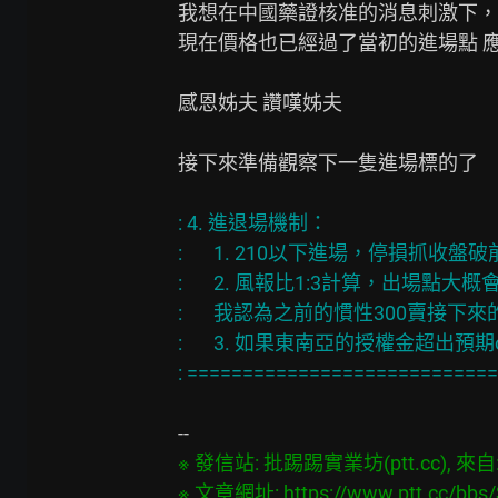
我想在中國藥證核准的消息刺激下，
現在價格也已經過了當初的進場點 應
感恩姊夫 讚嘆姊夫

接下來準備觀察下一隻進場標的了

: 4. 進退場機制：

:       1. 210以下進場，停損抓收盤破
:       2. 風報比1:3計算，出場點大概
:       我認為之前的慣性300賣接
:       3. 如果東南亞的授權金超
※ 發信站: 批踢踢實業坊(ptt.cc), 來自: 2
※ 文章網址: 
https://www.ptt.cc/bb