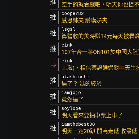
推
空手的就看戲吧，明天你也搶
cooper82
推
感恩姊夫 讚嘆姊夫
lsgsl
推
算營收的美時賺14元每天被轟爛
eink
推
107年合一將ON101於中國大
eink
→
上海)，相信藥證通過對中天生
atashinchi
推
過了？ 媽的終於
iamjojo
推
竟然過了
soylooe
推
明天看來要抽車票上車了
iamthebest08
推
明天一定20趴 開高走低 收最低