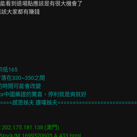
能看到退場點應該是有很大機會了

該大家都有賺錢

前低165

會落在330~350之間

下來的時間可能會改變

出預期or中國藥證的驚喜，停利就是爽就好

02.175.181.138 (澳門)

s/Stock/M.1699520605.A.433.html