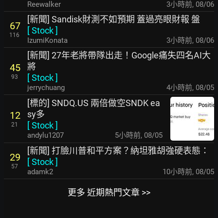
Reewalker
3小時前
,
08/06
[新聞] Sandisk財測不如預期 蓋過亮眼財報 盤
67
[
Stock
]
116
IzumiKonata
3小時前
,
08/06
[新聞] 27年老將帶隊出走！Google痛失四名AI大
將
45
[
Stock
]
93
jerrychuang
4小時前
,
08/05
[標的] SNDQ.US 兩倍做空SNDK ea
sy多
12
[
Stock
]
21
andylu1207
5小時前
,
08/05
[新聞] 打臉川普和平方案？納坦雅胡強硬表態：
29
[
Stock
]
57
adamk2
10小時前
,
08/05
更多 近期熱門文章 >>