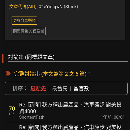
文章代碼(AID):
#1eYmIqwN
(Stock)
更多分享選項
關閉廣告 方便截圖
討論串 (同標題文章)
完整討論串
(本文為第 2 之 6 篇)：
排序：
最新先
|
最舊先
|
留言數
Re: [新聞] 我方釋出農產品、汽車讓步 對美投
70
資4000
136
ShortestPath
1年前
,
08/01
Re: [新聞] 我方釋出農產品、汽車讓步 對美投