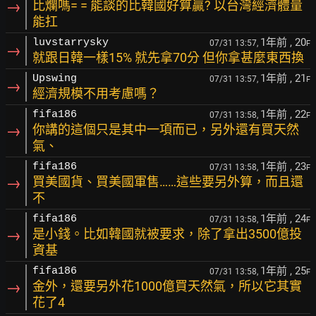
→
比爛嗎= = 能談的比韓國好算贏? 以台灣經濟體量
能扛
1年前
, 20
luvstarrysky
07/31 13:57,
F
→
就跟日韓一樣15% 就先拿70分 但你拿甚麼東西換
1年前
, 21
Upswing
07/31 13:57,
F
→
經濟規模不用考慮嗎？
1年前
, 22
fifa186
07/31 13:58,
F
→
你講的這個只是其中一項而已，另外還有買天然
氣、
1年前
, 23
fifa186
07/31 13:58,
F
→
買美國貨、買美國軍售……這些要另外算，而且還
不
1年前
, 24
fifa186
07/31 13:58,
F
→
是小錢。比如韓國就被要求，除了拿出3500億投
資基
1年前
, 25
fifa186
07/31 13:58,
F
→
金外，還要另外花1000億買天然氣，所以它其實
花了4