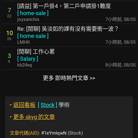
[請益] 第一戶掛4，第二戶申請掛1難度
7
[
home-sale
]
22
joysanchis
7小時前
,
08/05
Re: [閒聊] 吳淡如的課有沒有需要衝一波？
10
[
home-sale
]
26
LMHK
7小時前
,
08/05
[閒聊] 工作心累
3
[
Salary
]
9
kb24xq
8小時前
,
08/05
更多 即時熱門文章 >>
‣
返回看板
[
Stock
]
學術
‣
更多 skyg 的文章
文章代碼(AID):
#1eYmIqwN
(Stock)