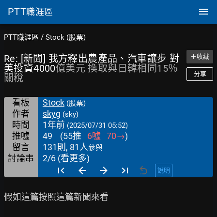
PTT
職涯區
PTT職涯區
/
Stock (股票)
Re: [新聞] 我方釋出農產品、汽車讓步 對
＋收藏
美投資4000
億美元 換取與日韓相同15％
分享
關稅
看板
Stock
(股票)
作者
skyg
(sky)
時間
1年前
(2025/07/31 05:52)
推噓
49
(
55
推
6
噓
70
→
)
留言
131則, 81人
參與
討論串
2/6 (看更多)
說明
假如這篇按照這篇新聞來看
