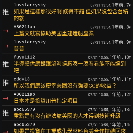
1年前
, 7
luvstarrysky
07/31 13:54,
F
推
如果是這樣那很好啊 談得不錯 但如果沒包含台積
的就
1年前
, 8
A80211ab
07/31 13:54,
F
→
上篇文就寫協助美國重建造船產業
1年前
, 9
luvstarrysky
07/31 13:54,
F
→
普普
1年前
, 10
fuyu1112
07/31 13:55,
F
推
半導體供應鏈跟鴻海擴廠湊一湊看看能不能達到
吧
1年前
, 11
eddy13
07/31 13:55,
F
推
所以我們應該慶幸美國沒有強要GG的收益？
1年前
, 12
A80211ab
07/31 13:55,
F
→
日本才是投資川普指定項目
1年前
, 13
abc65379
07/31 13:55,
F
推
重點是有沒有辦法靠美國的人才得到技術升級
1年前
, 14
abc65379
07/31 13:55,
F
→
如果是投資在工業或化學材料台美合作技轉回來