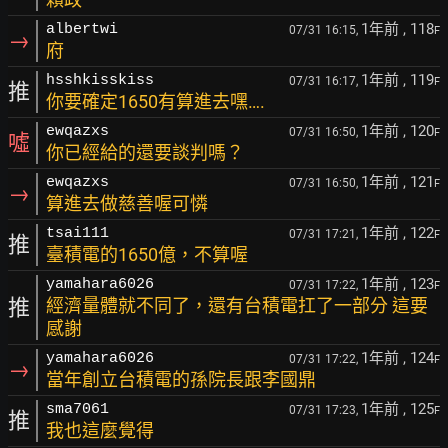
1年前
, 118
albertwi
07/31 16:15,
F
→
府
1年前
, 119
hsshkisskiss
07/31 16:17,
F
推
你要確定1650有算進去嘿….
1年前
, 120
ewqazxs
07/31 16:50,
F
噓
你已經給的還要談判嗎？
1年前
, 121
ewqazxs
07/31 16:50,
F
→
算進去做慈善喔可憐
1年前
, 122
tsai111
07/31 17:21,
F
推
臺積電的1650億，不算喔
1年前
, 123
yamahara6026
07/31 17:22,
F
推
經濟量體就不同了，還有台積電扛了一部分 這要
感謝
1年前
, 124
yamahara6026
07/31 17:22,
F
→
當年創立台積電的孫院長跟李國鼎
1年前
, 125
sma7061
07/31 17:23,
F
推
我也這麼覺得