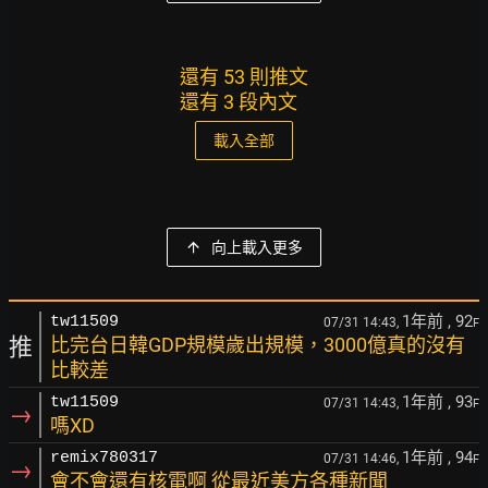
還有 53 則推文
還有 3 段內文
載入全部
向上載入更多
1年前
, 92
tw11509
07/31 14:43,
F
推
比完台日韓GDP規模歲出規模，3000億真的沒有
比較差
1年前
, 93
tw11509
07/31 14:43,
F
→
嗎XD
1年前
, 94
remix780317
07/31 14:46,
F
→
會不會還有核電啊 從最近美方各種新聞