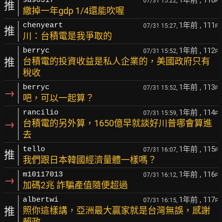
1年前
, 110
sa90517
07/31 15:22,
F
推
繳掉一年gdp 1/4還能吹喔
1年前
, 111
chenyeart
07/31 15:27,
F
推
川：台積電是我爭取的
1年前
, 112
berryc
07/31 15:52,
F
推
台積電的投資收益是私人企業的，美國政府只有
稅收
1年前
, 113
berryc
07/31 15:52,
F
→
吧，可以一起算？
1年前
, 114
rancilio
07/31 15:59,
F
→
台積電的另外算，1650億早就談好川普哪會算進
去
1年前
, 115
tello
07/31 16:07,
F
推
我們跟日本韓國經濟量體一樣嗎？
1年前
, 116
m10117013
07/31 16:12,
F
→
加碼2兆 詐騙產值隨便超過
1年前
, 117
albertwi
07/31 16:15,
F
推
照你這樣講，亞洲最大贏家就是台灣無誤，感謝
賴政