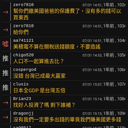
1年前
, 102
zero7810
07/31 14:51,
F
→
幫你們繳美國爸爸的保護費了，沒有多的錢可以
買東西
1年前
, 103
zero7810
07/31 14:51,
F
→
給你們
1年前
, 104
aa741121
07/31 14:51,
F
噓
美積電不算在關稅送錢額度，不要造謠
1年前
, 105
chigo520
07/31 14:53,
F
推
人口不一起算進去比？
1年前
, 106
cospergod
07/31 14:55,
F
推
沒錯 台灣已成最大贏家
1年前
, 107
clusis
07/31 15:07,
F
推
日本全GDP 是台灣五倍
1年前
, 108
Brian23
07/31 15:14,
F
→
找好人投資了嗎 剩下誰補？
1年前
, 109
dragonjj
07/31 15:15,
F
→
沒有我們一定要多出錢的畢竟我們賺美國更多錢