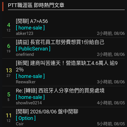
PTT職涯區 即時熱門文章
[閒聊] A7>A56
4
[
home-sale
]
12
abker123
2小時前
,
08/06
[請益] 長官花員工慰勞費想買1份給自己
6
[
PublicServan
]
19
onefriend
2小時前
,
08/06
[新聞] 建商叫苦連天！營造業缺工4.6萬人 逾9
2％
13
[
home-sale
]
27
Reewalker
3小時前
,
08/06
Re: [轉錄] 西班牙人分享他們的買房處境
5
[
home-sale
]
5
showlive0214
4小時前
,
08/05
[閒聊] 2026/08/06 盤中閒聊
11
[
Option
]
12
Csir
5小時前
,
08/05