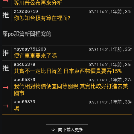
等川普公布再來分析
1年前
, 34
zizc06719
07/31 14:01,
F
推
你怎知台積有算在裡面?
1年前
, 35
mayday751208
07/31 14:01,
F
推
便宜車車要來了嗎
1年前
, 36
abc65379
07/31 14:01,
F
推
其實不一定比日韓差 日本東西物價貴要吞15%
1年前
, 37
abc65379
07/31 14:01,
F
→
我們相對物價便宜同等關稅 其實比較好打進去美
國市
1年前
, 38
abc65379
07/31 14:01,
F
→
場
向下載入更多