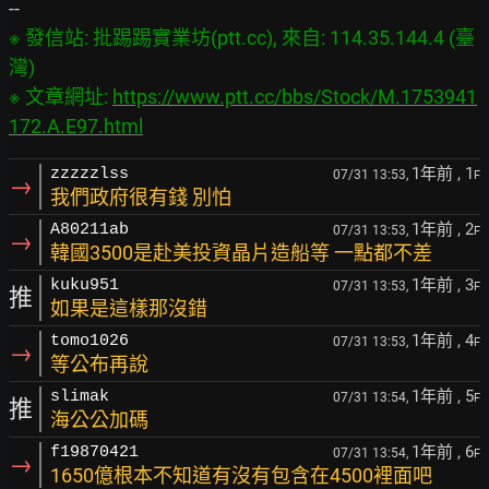
※ 發信站: 批踢踢實業坊(ptt.cc), 來自: 114.35.144.4 (臺
灣)

※ 文章網址: 
https://www.ptt.cc/bbs/Stock/M.1753941
172.A.E97.html
1年前
, 1
zzzzzlss
07/31 13:53,
F
→
我們政府很有錢 別怕
1年前
, 2
A80211ab
07/31 13:53,
F
→
韓國3500是赴美投資晶片造船等 一點都不差
1年前
, 3
kuku951
07/31 13:53,
F
推
如果是這樣那沒錯
1年前
, 4
tomo1026
07/31 13:53,
F
→
等公布再說
1年前
, 5
slimak
07/31 13:54,
F
推
海公公加碼
1年前
, 6
f19870421
07/31 13:54,
F
→
1650億根本不知道有沒有包含在4500裡面吧