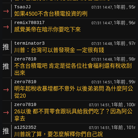
1年前
, 95
TsaoJJ
07/31 14:47,
F
→
如果4500不含台積電投資的咧
1年前
, 96
remix780317
07/31 14:47,
F
→
感覺美帝在暗示你要吃下來
1年前
, 97
terminator3
07/31 14:48,
F
推
川普：台灣可以普發現金 一定很有錢
1年前
, 98
zero7810
07/31 14:48,
F
推
不含台積電吧 肯定是從各位社會福利還有稅收刮
出來
1年前
, 99
zero7810
07/31 14:51,
F
→
明年起稅收暴增都不意外 以後弟弟問 為什麼阿公
從20
1年前
, 100
zero7810
07/31 14:51,
F
→
26以後 都不買零食跟玩具給我們吃了？因為阿公
拿去
1年前
, 101
a1252352
07/31 14:51,
F
推
川普說了算，要怎麼解釋你們自己說