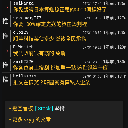
1年前
, 126
suikanta
07/31 17:41,
F
→
你乾脆說日本算進孫正義的5000億鎂好了...
1年前
, 127
sevenway777
07/31 18:02,
F
推
你要100%確定先送的算在談判裡
1年前
, 128
olp123
07/31 18:59,
F
推
順差科技業佔多少,然後全民承擔
1年前
, 129
RiWeiich
07/31 19:28,
F
→
我們政府很有錢的 免驚
1年前
, 130
sai82320
07/31 23:30,
F
推
從各位身上搜刮 稅加重一點 這點錢算什麼
1年前
, 131
bella1815
08/01 01:07,
F
推
推文在搞笑？韓國就有算私人企業
‣
返回看板
[
Stock
]
學術
‣
更多 skyg 的文章