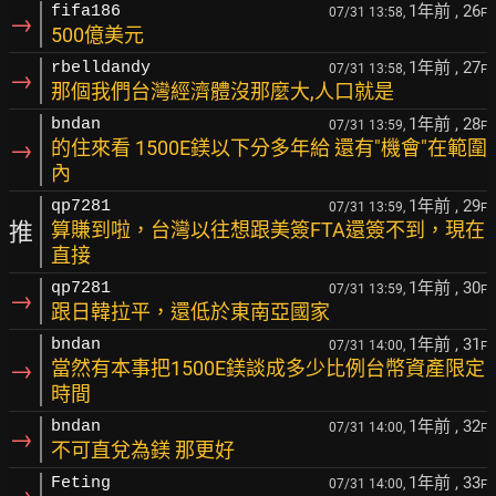
1年前
, 26
fifa186
07/31 13:58,
F
→
500億美元
1年前
, 27
rbelldandy
07/31 13:58,
F
→
那個我們台灣經濟體沒那麼大,人口就是
1年前
, 28
bndan
07/31 13:59,
F
→
的住來看 1500E鎂以下分多年給 還有"機會"在範圍
內
1年前
, 29
qp7281
07/31 13:59,
F
推
算賺到啦，台灣以往想跟美簽FTA還簽不到，現在
直接
1年前
, 30
qp7281
07/31 13:59,
F
→
跟日韓拉平，還低於東南亞國家
1年前
, 31
bndan
07/31 14:00,
F
→
當然有本事把1500E鎂談成多少比例台幣資產限定
時間
1年前
, 32
bndan
07/31 14:00,
F
→
不可直兌為鎂 那更好
1年前
, 33
Feting
07/31 14:00,
F
→