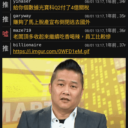
1年前
, 34
yinaser
08/01 13:17,
F
推
給你個數據光寶科Q2付了4億關稅
1年前
, 35
garyway
08/01 13:17,
F
推
賺夠了馬上脫產宣布倒閉逃去國外
1年前
, 36
maze719
08/01 13:17,
F
噓
老闆頂多收起來繼續吃香喝辣，員工比較慘
1年前
, 37
billionaire
08/01 13:17,
F
推
https://i.imgur.com/0WFD1eM.gif