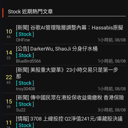
Stock 近期熱門文章
[新聞] 谷歌AI管理階層調整內幕：Hassabis原擬
10
[
Stock
]
44
OHFine
1小時前
,
08/08
[公告] DarkerWu, ShaoJi 分身仔水桶
14
[
Stock
]
23
BlueBird5566
1小時前
,
08/08
[新聞] 美股重大變革》23小時交易只是第一步
那
22
[
Stock
]
65
troy30408
1小時前
,
08/08
[新聞] 傳中國民眾在港投保收益需繳稅 香港保險
15
[
Stock
]
39
Su22
3小時前
,
08/08
[情報] 3708 上緯投控 Q2淨值241元/庫藏股決議
11
[
Stock
]