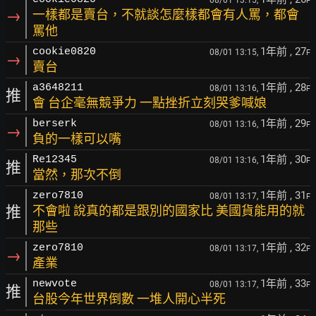
08/01 13:15,
F
→
一樣都是賣台，不就談怎麼樣都會有人罵，都會
罵他
1年前
, 27
cookie0820
08/01 13:15,
F
→
賣台
1年前
, 28
a3648211
08/01 13:16,
F
推
會 台企毫無競爭力 一點挫折立刻哭爹喊娘
1年前
, 29
berserk
08/01 13:16,
F
→
負的一樣可以嘴
1年前
, 30
Re12345
08/01 13:16,
F
推
當然，那次不倒
1年前
, 31
zero7810
08/01 13:17,
F
推
不會啦 說真的都是跟別的國家比 美國貨能用的就
那些
1年前
, 32
zero7810
08/01 13:17,
F
→
產業
1年前
, 33
newvote
08/01 13:17,
F
推
台股今年世界倒數 一堆人開心半死