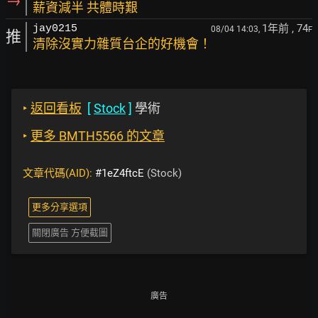
→
薪資減半 共體時艱
1年前
, 74
jay0215
08/04 14:03,
F
推
清除沒實力雜質台企的好機會！
‣
返回看板
[
Stock
]
學術
‣
更多 BMTH5566 的文章
文章代碼(AID):
#1eZ4ftcE
(Stock)
更多分享選項
關閉廣告 方便截圖
廣告