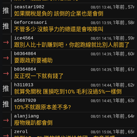
1年前
, 57
seastar1982
08/01 13:46,
F
推
如果關稅是負的 該倒的企業也是會倒
1年前
, 58
Geforcesaori
08/01 13:59,
F
推
不管多少 沒競爭力的總還是會唉唉叫
1年前
, 59
ice4564
08/01 14:16,
F
→
跟別人比十趴賺到吧，你起跑線就比別人前面了
1年前
, 60
b0364864
08/01 14:39,
F
→
要跟政府要補助
1年前
, 61
b0364864
08/01 14:39,
F
→
反正哎一下就有錢了
1年前
, 62
h311013
08/01 14:44,
F
推
就算免關稅 匯損吃到10% 毛利沒過5%一樣倒
1年前
, 63
a5687920
08/01 14:45,
F
推
10%不就跟原本差不多?
1年前
, 64
alanjiang
08/01 14:49,
F
→
廢物幾趴都會倒
1年前
, 65
zerol
08/01 15:06,
F
→