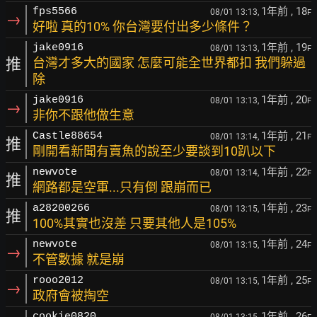
1年前
, 18
fps5566
08/01 13:13,
F
→
好啦 真的10% 你台灣要付出多少條件？
1年前
, 19
jake0916
08/01 13:13,
F
推
台灣才多大的國家 怎麼可能全世界都扣 我們躲過
除
1年前
, 20
jake0916
08/01 13:13,
F
→
非你不跟他做生意
1年前
, 21
Castle88654
08/01 13:14,
F
推
剛開看新聞有賣魚的說至少要談到10趴以下
1年前
, 22
newvote
08/01 13:14,
F
推
網路都是空軍...只有倒 跟崩而已
1年前
, 23
a28200266
08/01 13:15,
F
推
100%其實也沒差 只要其他人是105%
1年前
, 24
newvote
08/01 13:15,
F
→
不管數據 就是崩
1年前
, 25
rooo2012
08/01 13:15,
F
→
政府會被掏空
1年前
, 26
cookie0820