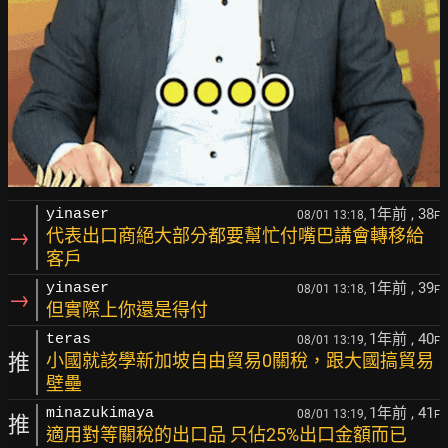
1年前
, 38
yinaser
08/01 13:18,
F
→
代表出口商絕大部分都要幫忙付嘴巴講會轉移給
客戶
1年前
, 39
yinaser
08/01 13:18,
F
→
但實際上你還是得付
1年前
, 40
teras
08/01 13:19,
F
推
小國就該學新加坡自由貿易0關稅，跟大國搞貿易
壁壘
1年前
, 41
minazukimaya
08/01 13:19,
F
推
適用對等關稅的出口品 只佔25%出口金額而已