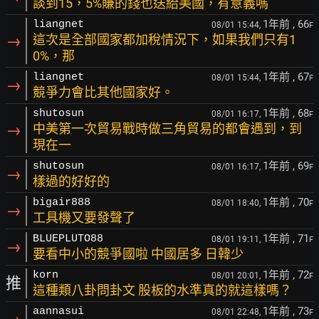
談到15，5%賺的錢也送給美國，有意義嗎
1年前
, 66
liangnet
08/01 15:44,
F
→
這次是全部國家都加稅情況下，如果我們只有1
0%，那
1年前
, 67
liangnet
08/01 15:44,
F
→
競爭力會比其他國家好。
1年前
, 68
shutosun
08/01 16:17,
F
→
中美第一次貿易戰時做三角貿易的都會遇到，到
現在一
1年前
, 69
shutosun
08/01 16:17,
F
→
樣過的好好的
1年前
, 70
bigair888
08/01 18:40,
F
→
工具機又要發聲了
1年前
, 71
BLUEPLUTO88
08/01 19:11,
F
→
要看中小的競爭國啦 中國居多 日韓少
1年前
, 72
korn
08/01 20:01,
F
推
這種類八卦問卦文 股板的水準真的就這樣嗎？
1年前
, 73
aannasui
08/01 22:48,
F