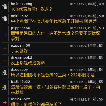
1年前
, 49
heinztzeng
08/01 13:27,
F
推
10%代表台灣付多少？
1年前
, 50
neksa602
08/01 13:28,
F
推
中小老闆早在七八零年代就房子好幾棟 哪有差
1年前
, 51
pippen456
08/01 13:29,
F
→
關稅是進口的人付，這不是常識？只要不要比競
爭對
1年前
, 52
pippen456
08/01 13:29,
F
→
手高就好
1年前
, 53
dreamnook2
08/01 13:35,
F
→
反正都是政治認命
1年前
, 54
diodeboy
08/01 13:35,
F
推
所以這個關稅不是台灣的主菜，232那個才是
1年前
, 55
b13b46o22
08/01 13:36,
F
推
這幾個發瘋一波，很多客戶都已經倒一遍了，再
來就繼
1年前
, 56
b13b46o22
08/01 13:36,
F
→
續倒，能撐住的都是精英了