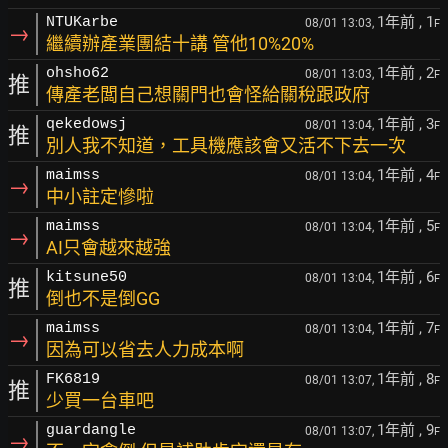
1年前
, 1
NTUKarbe
08/01 13:03,
F
→
繼續辦產業團結十講 管他10%20%
1年前
, 2
ohsho62
08/01 13:03,
F
推
傳產老闆自己想關門也會怪給關稅跟政府
1年前
, 3
qekedowsj
08/01 13:04,
F
推
別人我不知道，工具機應該會又活不下去一次
1年前
, 4
maimss
08/01 13:04,
F
→
中小註定慘啦
1年前
, 5
maimss
08/01 13:04,
F
→
AI只會越來越強
1年前
, 6
kitsune50
08/01 13:04,
F
推
倒也不是倒GG
1年前
, 7
maimss
08/01 13:04,
F
→
因為可以省去人力成本啊
1年前
, 8
FK6819
08/01 13:07,
F
推
少買一台車吧
1年前
, 9
guardangle
08/01 13:07,
F
→