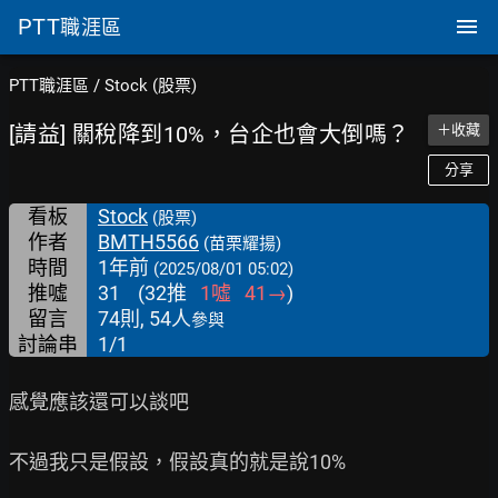
PTT
職涯區
PTT職涯區
/
Stock (股票)
[請益] 關稅降到10%，台企也會大倒嗎？
＋收藏
分享
看板
Stock
(股票)
作者
BMTH5566
(苗栗耀揚)
時間
1年前
(2025/08/01 05:02)
推噓
31
(
32
推
1
噓
41
→
)
留言
74則, 54人
參與
討論串
1/1
感覺應該還可以談吧

不過我只是假設，假設真的就是說10%
