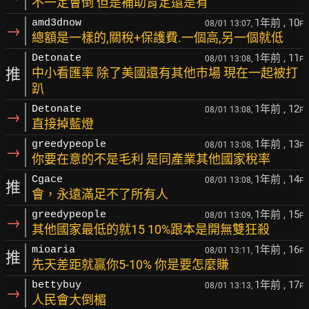
不一定會倒 但是補助肯定還是有
1年前
, 10
amd3dnow
08/01 13:07,
F
→
總額是一樣的,關稅+保護費.一個高,另一個就低
1年前
, 11
Detonate
08/01 13:08,
F
推
中小看匯率 除了美國還有其他市場 現在一起被打
趴
1年前
, 12
Detonate
08/01 13:08,
F
→
直接掉藍燈
1年前
, 13
greedypeople
08/01 13:08,
F
→
你要在意的不是毛利 是同產業其他國家稅率
1年前
, 14
Cgace
08/01 13:08,
F
推
會，永遠滿足不了所有人
1年前
, 15
greedypeople
08/01 13:09,
F
→
其他國家最低的就15 10%跟本是開無雙狂殺
1年前
, 16
mioaria
08/01 13:11,
F
推
先天差距就贏你5-10% 你是要怎麼賺
1年前
, 17
bettybuy
08/01 13:13,
F
→
人民會大倒楣