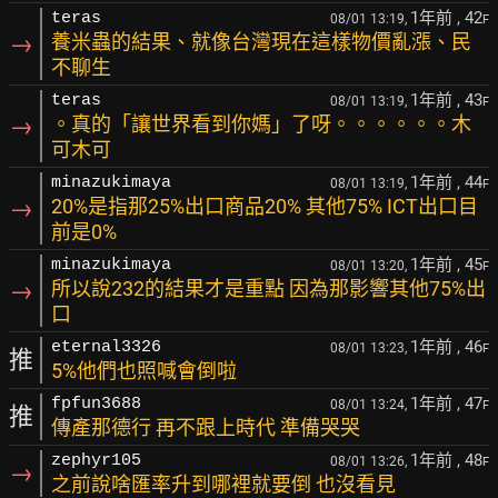
1年前
, 42
teras
08/01 13:19,
F
→
養米蟲的結果、就像台灣現在這樣物價亂漲、民
不聊生
1年前
, 43
teras
08/01 13:19,
F
→
。真的「讓世界看到你媽」了呀。。。。。。木
可木可
1年前
, 44
minazukimaya
08/01 13:19,
F
→
20%是指那25%出口商品20% 其他75% ICT出口目
前是0%
1年前
, 45
minazukimaya
08/01 13:20,
F
→
所以說232的結果才是重點 因為那影響其他75%出
口
1年前
, 46
eternal3326
08/01 13:23,
F
推
5%他們也照喊會倒啦
1年前
, 47
fpfun3688
08/01 13:24,
F
推
傳產那德行 再不跟上時代 準備哭哭
1年前
, 48
zephyr105
08/01 13:26,
F
→
之前說啥匯率升到哪裡就要倒 也沒看見