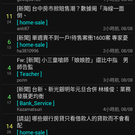
[新聞] 台中房市掀賠售潮？數據揭「海線一面
倒、
11
[
home-sale
]
24
anti87
2小時前
,
08/08
[新聞] 單週賣不到一戶!待售案衝1600案 專家憂
6
[
home-sale
]
13
ha3810996
2小時前
,
08/08
Fw: [新聞] 小三童嗆師「娘娘腔」還比中指 男
師告監
4
[
Teacher
]
10
porin
3小時前
,
08/08
[新聞] 台新、新光銀明年元旦合併 林維俊：業務
發展更均衡
4
[
Bank_Service
]
17
Kazamatsuri
4小時前
,
08/08
[請益] 哪些銀行房貸只看借款人的貸款而不會看
配
14
[
home-sale
]
26