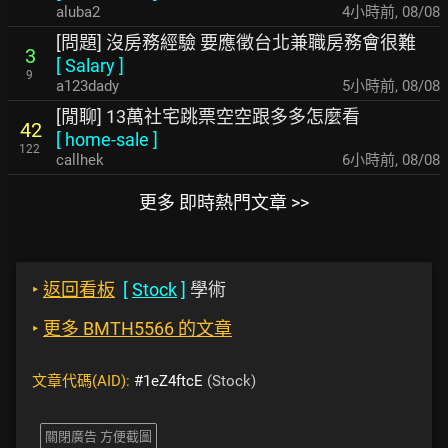
aluba2
4小時前
,
08/08
[問題] 沒房務經驗 要應徵台北兼職房務會很難
3
[
Salary
]
9
a123dady
5小時前
,
08/08
[閒聊] 13萬社宅跳票空空跟多多怎麼看
42
[
home-sale
]
122
callhek
6小時前
,
08/08
更多 即時熱門文章 >>
‣
返回看板
[
Stock
]
學術
‣
更多 BMTH5566 的文章
文章代碼(AID):
#1eZ4ftcE
(Stock)
關閉廣告 方便截圖