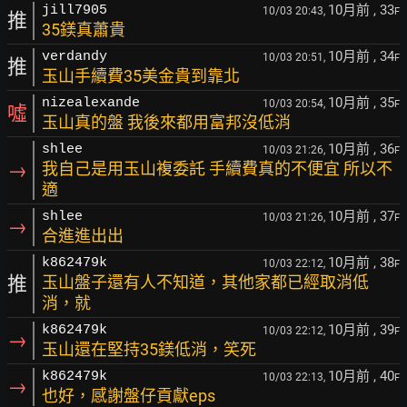
10月前
, 33
jill7905
10/03 20:43,
F
推
35鎂真蕭貴
10月前
, 34
verdandy
10/03 20:51,
F
推
玉山手續費35美金貴到靠北
10月前
, 35
nizealexande
10/03 20:54,
F
噓
玉山真的盤 我後來都用富邦沒低消
10月前
, 36
shlee
10/03 21:26,
F
→
我自己是用玉山複委託 手續費真的不便宜 所以不
適
10月前
, 37
shlee
10/03 21:26,
F
→
合進進出出
10月前
, 38
k862479k
10/03 22:12,
F
推
玉山盤子還有人不知道，其他家都已經取消低
消，就
10月前
, 39
k862479k
10/03 22:12,
F
→
玉山還在堅持35鎂低消，笑死
10月前
, 40
k862479k
10/03 22:13,
F
→
也好，感謝盤仔貢獻eps