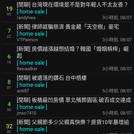
[閒聊] 台灣現在環境是不是對年輕人不太友善？
19
[
home-sale
]
95
randyhwa
3小時前
,
08/07
[新聞] 律師誆騙慈濟 黃金藏「天空樹」豪宅
7
[
home-sale
]
22
VTPaimon
3小時前
,
08/07
[新聞] 房價越漲越想結婚？韓國「婚姻槓桿」崛
起
6
[
home-sale
]
16
Reewalker
3小時前
,
08/07
[閒聊] 被遺落的鑽石 台中梧棲
8
[
home-sale
]
31
anti87
5小時前
,
08/07
[閒聊] 板橋最凹房價 翠北殯葬園區 破百成交達成
4
[
home-sale
]
30
jinso7410
5小時前
,
08/07
[新聞] 父親節多少父親真快樂？房貸10年暴增逾
32
[
home-sale
]
90