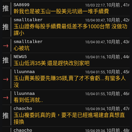
10月前
, 41
SA8699
10/03 22:17,
F
推
幹我也是被玉山一股美元坑過一堆手續費
10月前
, 42
smalltalker
10/04 00:47,
F
推
玉山證券每股手續費最低差不多1000台幣 沒做功
課小
10月前
, 43
smalltalker
10/04 00:47,
F
→
心被坑
10月前
, 44
NEWG5
10/04 01:16,
F
推
玉山低消35美 還是趕快改別家吧
10月前
, 45
lluunnaa
10/04 01:55,
F
→
玉山賣美股要先賺35鎂,賣了才不會虧...有蠻多人
沒
10月前
, 46
lluunnaa
10/04 01:55,
F
→
看到低消就..
10月前
, 47
chaocho
10/04 09:34,
F
推
玉山複委託真的貴，要不是已經進場建倉真想直
接換
10月前
, 48
chaocho
10/04 09:34,
F