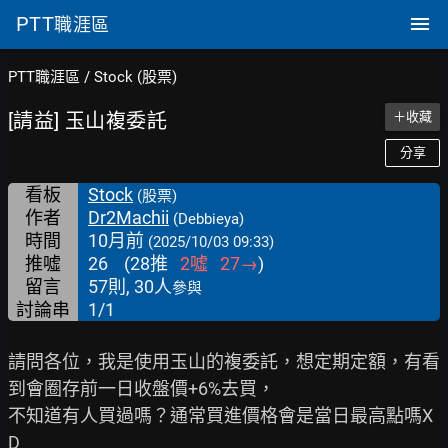
PTT
職涯區
PTT職涯區
/
Stock (股票)
[請益] 玉山複委託
＋收藏
分享
看板
Stock
(股票)
作者
Dr2Machii
(Debbieya)
時間
10月前
(2025/10/03 09:33)
推噓
26
(
28
推
2
噓
27
→
)
留言
57則, 30人
參與
討論串
1/1
請問各位，我是使用玉山的複委託，想定期定額，有看
到會圈存前一日收盤價+6%去買，

不知道有人買過嗎？通常買進價格會是當日最高點嗎X
D
