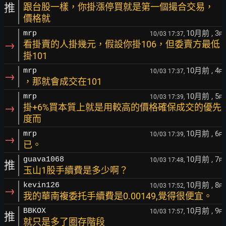
推
跟台股一樣，你掛漲停買就是第一個撮合交易，
價格就
10月前
, 3
mrp
10/03 17:37,
F
→
看掛賣的人掛幾元，假設你掛106，但委賣方最低
掛101
10月前
, 4
mrp
10/03 17:37,
F
→
，那就會成交在101
10月前
, 5
mrp
10/03 17:39,
F
→
掛+6%買本質上就是用較高的價格確保成交的優先
度而
10月前
, 6
mrp
10/03 17:39,
F
→
已。
10月前
, 7
guava1068
10/03 17:48,
F
推
玉山1股手續費是多少啊？
10月前
, 8
kevin126
10/03 17:52,
F
→
我的華南複委托手續費是0.00149,覺得很便宜。
10月前
, 9
BBKOX
10/03 17:57,
F
推
就只是多了圈存階段