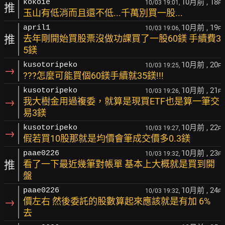
10月前
, 18
kokoie
10/03 19:01,
F
推
玉山有低消而且還不低...千萬別買一股...
10月前
, 19
april1
10/03 19:06,
F
推
去年剛開始買股票沒做功課買了一股60鎂 手續費3
5鎂
10月前
, 20
kusotoripeko
10/03 19:25,
F
→
???怎麼可能買個60鎂手續就35鎂!!!
10月前
, 21
kusotoripeko
10/03 19:26,
F
→
我大樹金用過複委，就算是現買ETF也是算一筆交
易3鎂
10月前
, 22
kusotoripeko
10/03 19:27,
F
→
假若買10股那就是均價會筆成交價多0.3鎂
10月前
, 23
paae0226
10/03 19:32,
F
推
看了一下最近幾筆對帳單 基本上大概就是買到開
盤
10月前
, 24
paae0226
10/03 19:32,
F
→
價左右 然後委託的股數算起來應該就是有加 6%
去