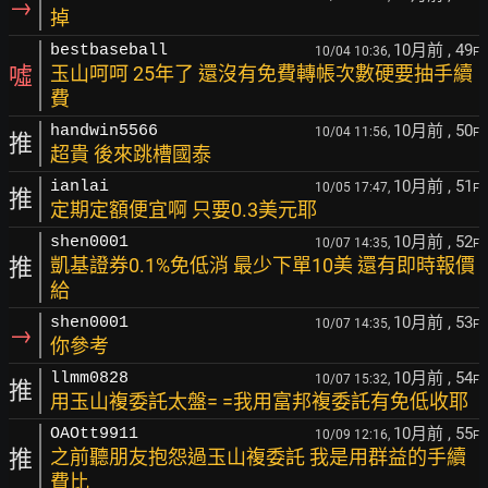
→
掉
10月前
, 49
bestbaseball
10/04 10:36,
F
噓
玉山呵呵 25年了 還沒有免費轉帳次數硬要抽手續
費
10月前
, 50
handwin5566
10/04 11:56,
F
推
超貴 後來跳槽國泰
10月前
, 51
ianlai
10/05 17:47,
F
推
定期定額便宜啊 只要0.3美元耶
10月前
, 52
shen0001
10/07 14:35,
F
推
凱基證券0.1%免低消 最少下單10美 還有即時報價
給
10月前
, 53
shen0001
10/07 14:35,
F
→
你參考
10月前
, 54
llmm0828
10/07 15:32,
F
推
用玉山複委託太盤= =我用富邦複委託有免低收耶
10月前
, 55
OAOtt9911
10/09 12:16,
F
推
之前聽朋友抱怨過玉山複委託 我是用群益的手續
費比