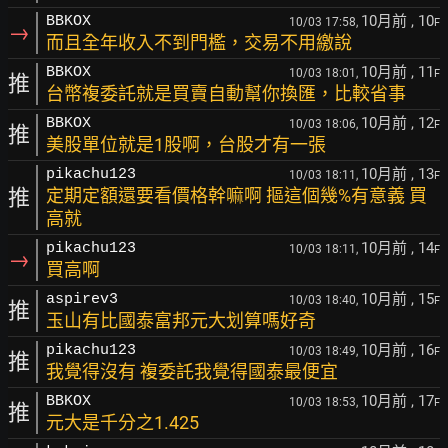
10月前
, 10
BBKOX
10/03 17:58,
F
→
而且全年收入不到門檻，交易不用繳說
10月前
, 11
BBKOX
10/03 18:01,
F
推
台幣複委託就是買賣自動幫你換匯，比較省事
10月前
, 12
BBKOX
10/03 18:06,
F
推
美股單位就是1股啊，台股才有一張
10月前
, 13
pikachu123
10/03 18:11,
F
推
定期定額還要看價格幹嘛啊 摳這個幾%有意義 買
高就
10月前
, 14
pikachu123
10/03 18:11,
F
→
買高啊
10月前
, 15
aspirev3
10/03 18:40,
F
推
玉山有比國泰富邦元大划算嗎好奇
10月前
, 16
pikachu123
10/03 18:49,
F
推
我覺得沒有 複委託我覺得國泰最便宜
10月前
, 17
BBKOX
10/03 18:53,
F
推
元大是千分之1.425