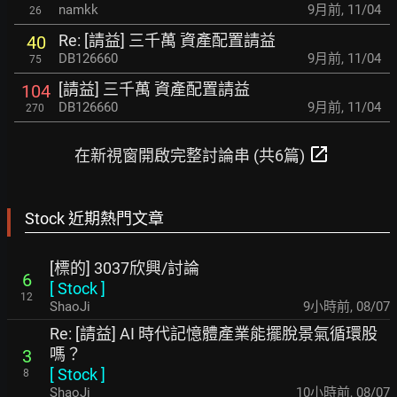
namkk
9月前
,
11/04
26
Re: [請益] 三千萬 資產配置請益
40
DB126660
9月前
,
11/04
75
[請益] 三千萬 資產配置請益
104
DB126660
9月前
,
11/04
270
open_in_new
在新視窗開啟完整討論串 (共6篇)
Stock 近期熱門文章
[標的] 3037欣興/討論
6
[
Stock
]
12
ShaoJi
9小時前
,
08/07
Re: [請益] AI 時代記憶體產業能擺脫景氣循環股
嗎？
3
[
Stock
]
8
ShaoJi
10小時前
,
08/07