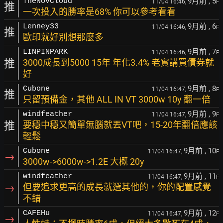
9月前
, 5
TheNovCloud
11/04 16:46,
F
推
一次投入的勝率是68% 你可以參考看看
9月前
, 6
Lenney33
11/04 16:46,
F
推
歐印就好別想那麼多
9月前
, 7
LINPINPARK
11/04 16:46,
F
推
3000成長到5000 15年 年化3.4% 老實講買債券就
好
9月前
, 8
Cubone
11/04 16:47,
F
推
只留預備金，其他 ALL IN VT 3000w 10y 翻一倍
9月前
, 9
windfeather
11/04 16:47,
F
推
要穩中穩又簡單無腦就丟VT吧，15-20年翻倍應該
輕鬆
9月前
, 10
Cubone
11/04 16:47,
F
→
3000w->6000w->1.2E 大概 20y
9月前
, 11
windfeather
11/04 16:47,
F
→
但要追求更高的成長就選其他的，你的配置感覺
不錯
9月前
, 12
CAFEHu
11/04 16:47,
F
→