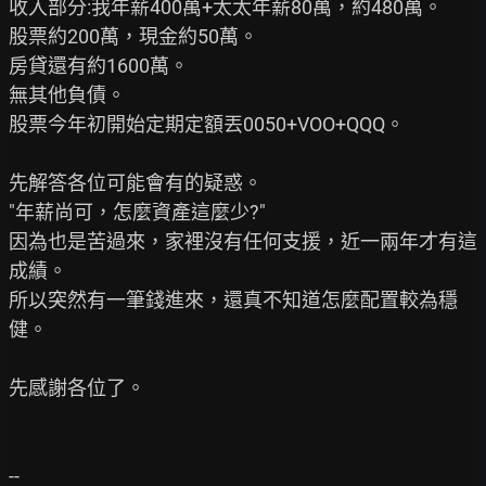
收入部分:我年薪400萬+太太年薪80萬，約480萬。

股票約200萬，現金約50萬。

房貸還有約1600萬。

無其他負債。

股票今年初開始定期定額丟0050+VOO+QQQ。

先解答各位可能會有的疑惑。

"年薪尚可，怎麼資產這麼少?"

因為也是苦過來，家裡沒有任何支援，近一兩年才有這
成績。

所以突然有一筆錢進來，還真不知道怎麼配置較為穩
健。

先感謝各位了。

--
