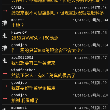
人性蛙：不擇時勝率6成，但絕大多數死在4成，
9月前
, 13
CAFEHu
11/04 16:48,
F
→
聽起來很不可思議對吧，但現實狀況就是肥料多
9月前
, 14
maimss
11/04 16:48,
F
推
土地？
9月前
, 15
HiuAnOP
11/04 16:48,
F
推
2850買VWRA，150應急
9月前
, 16
goodjop
11/04 16:48,
F
推
作工程的只留800萬現金會不會太少?
9月前
, 17
abc0922001
11/04 16:48,
F
推
我也想要有三千萬進來
9月前
, 18
windfeather
11/04 16:48,
F
→
然後正常人，有3千萬真的很高了
9月前
, 19
goodjop
11/04 16:49,
F
→
我都要留千萬現金備用
9月前
, 20
goodjop
11/04 16:49,
F
→
拍謝 我看錯了
9月前
, 21
mumuwei
11/04 16:49,
F