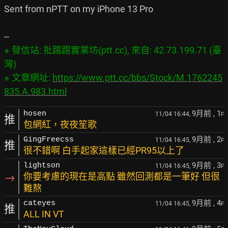
Sent from nPTT on my iPhone 13 Pro

※ 發信站: 批踢踢實業坊(ptt.cc), 來自: 42.73.199.71 (臺
灣)

※ 文章網址: 
https://www.ptt.cc/bbs/Stock/M.1762245
835.A.983.html
9月前
, 1
hosen
11/04 16:44,
F
推
包網紅，夜夜笙歌
9月前
, 2
GingFreecss
11/04 16:45,
F
推
很不錯啊 白手起家這樣已經PR95以上了
9月前
, 3
lightson
11/04 16:45,
F
→
你要考慮的現在是高點 雖然回測都是一筆好 但很
難熬
9月前
, 4
cateyes
11/04 16:45,
F
推
ALL IN VT