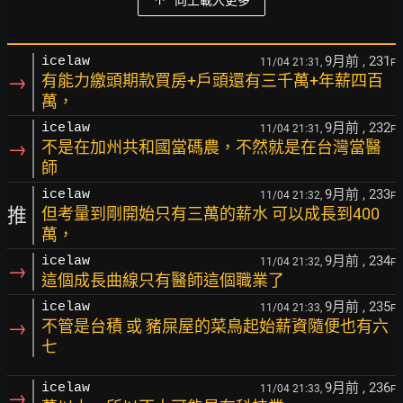
向上載入更多
9月前
, 231
icelaw
11/04 21:31,
F
→
有能力繳頭期款買房+戶頭還有三千萬+年薪四百
萬，
9月前
, 232
icelaw
11/04 21:31,
F
→
不是在加州共和國當碼農，不然就是在台灣當醫
師
9月前
, 233
icelaw
11/04 21:32,
F
推
但考量到剛開始只有三萬的薪水 可以成長到400
萬，
9月前
, 234
icelaw
11/04 21:32,
F
→
這個成長曲線只有醫師這個職業了
9月前
, 235
icelaw
11/04 21:33,
F
→
不管是台積 或 豬屎屋的菜鳥起始薪資隨便也有六
七
9月前
, 236
icelaw
11/04 21:33,
F
→