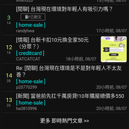
Allen320
15小時前
,
08/07
[閒聊] 台灣現在環境對年輕人有吸引力嗎？
3
已刪文
14
[
home-sale
]
randyhwa
17小時前
,
08/07
[情報] 台新卡扣10元換全家50元
（分眾？）
12
[
creditcard
]
16
CATCATCAT
18小時前
,
08/07
Re: [閒聊] 台灣現在環境是不是對年輕人不太友
善？
14
[
home-sale
]
38
p20770299
20小時前
,
08/07
[新聞] 當爸前先扛千萬房貸!10年購屋總價多550
13
[
home-sale
]
26
ha3810996
20小時前
,
08/07
更多 即時熱門文章 >>