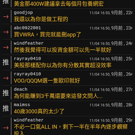
推
黃金那400W建議拿去每個月包養網宏
9月前
, 22
goodjop
11/04 16:50,
F
→
我還以為你是做工程的
9月前
, 23
abc0922001
11/04 16:50,
F
→
買VWRA，買完就能刪app了
9月前
, 24
windfeather
11/04 16:50,
F
→
然後我覺得可以投資金額可以先一半就好
9月前
, 25
rayray0410
11/04 16:50,
F
推
美股那樣配你以為你有分散其實超沒效率
9月前
, 26
rayray0410
11/04 16:50,
F
→
VOO/QQQM選一隻歐印就好
9月前
, 27
deach
11/04 16:50,
F
推
為何能賺到3千萬還要來這發文問人...
9月前
, 28
maimss
11/04 16:50,
F
推
40歲3000真的太少了
9月前
, 29
windfeather
11/04 16:50,
F
→
不必一口氣ALL IN，剩下一半在半年內逐步觀察
投入