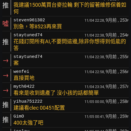
推
我建議1500萬買台麥拉輪 剩下的留著維修保養如
何
9月前
, 253
steven961302
11/04 22:28,
F
噓
別急，等8523再來買
9月前
, 254
staytuned74
11/04 22:38,
F
推
花錢訂閱所有AI,不要問這邊,除非你想得到低能的
答
9月前
, 255
staytuned74
11/04 22:38,
F
→
案
9月前
, 256
wenfei
11/04 22:58,
F
→
直接買地
9月前
, 257
myth0422
11/04 23:34,
F
→
看來是收到遺產了 沒小孩的話都簡單
9月前
, 258
yihua751222
11/05 00:00,
F
推
建議看clec 00451配置
9月前
, 259
GimO
11/05 00:41,
F
推
400太強了吧