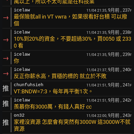
萬以上，所以不太可能是在科技業
9月前
, 237
icelaw
11/04 21:35,
F
→
最保險就all in VT vwra，如果很看好台積 可以撥
個
9月前
, 238
icelaw
11/04 21:35,
F
→
10%到20%的資金，不要超過30%，買0050 或 233
0 看
9月前
, 239
icelaw
11/04 21:35,
F
→
你
9月前
, 240
icelaw
11/04 21:37,
F
→
反正你薪水高，買穩的標的 就立於不敗
9月前
, 241
chunfuhsieh
11/04 21:51,
F
推
VT:BNDW=7:3，每年再平衡1次。
9月前
, 242
icelaw
11/04 21:51,
F
推
羨慕你有3000萬，有錢人真好 cc
9月前
, 243
on32
11/04 22:00,
F
推
家裡沒資源 怎麼會有突然有3000W 這3000W不就
資源