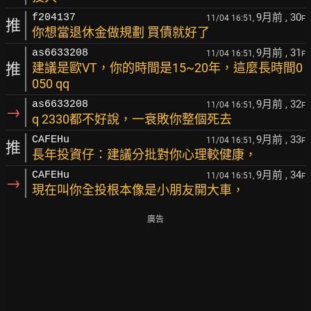
9月前
, 30
f204137
11/04 16:51,
F
推
你想當退休金做規劃 買債就好了
9月前
, 31
as6633208
11/04 16:51,
F
推
建議是歐VT，你的時間是15~20年，這麼長時間0
050 qq
9月前
, 32
as6633208
11/04 16:51,
F
→
q 2330都不好說，一衰敗你整個死去
9月前
, 33
CAFEHu
11/04 16:51,
F
推
長年投資仔：建議分批對你心理較健康，
9月前
, 34
CAFEHu
11/04 16:51,
F
→
現在叫你全投根本像是小朋友開大車，
廣告