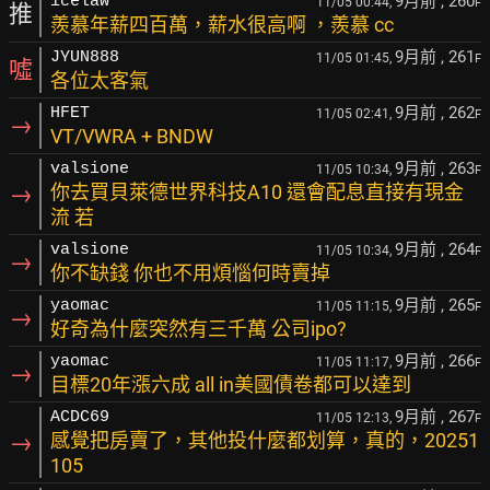
9月前
, 260
icelaw
11/05 00:44,
F
推
羨慕年薪四百萬，薪水很高啊 ，羨慕 cc
9月前
, 261
JYUN888
11/05 01:45,
F
噓
各位太客氣
9月前
, 262
HFET
11/05 02:41,
F
→
VT/VWRA + BNDW
9月前
, 263
valsione
11/05 10:34,
F
→
你去買貝萊德世界科技A10 還會配息直接有現金
流 若
9月前
, 264
valsione
11/05 10:34,
F
→
你不缺錢 你也不用煩惱何時賣掉
9月前
, 265
yaomac
11/05 11:15,
F
→
好奇為什麼突然有三千萬 公司ipo?
9月前
, 266
yaomac
11/05 11:17,
F
→
目標20年漲六成 all in美國債卷都可以達到
9月前
, 267
ACDC69
11/05 12:13,
F
→
感覺把房賣了，其他投什麼都划算，真的，20251
105