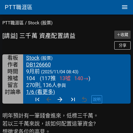
PTT
職涯區
PTT職涯區
/
Stock (股票)
[請益] 三千萬 資產配置請益
＋收藏
分享
看板
Stock
(股票)
作者
DB126660
時間
9月前
(2025/11/04 08:43)
推噓
104
(
117
推
13
噓
140
→
)
留言
270則, 136人
參與
討論串
1/6 (看更多)
說明
明年預計有一筆錢會進來，低標三千萬。

若以三千萬來說，該如何配置這筆資金?

想徵求各位的高見。
