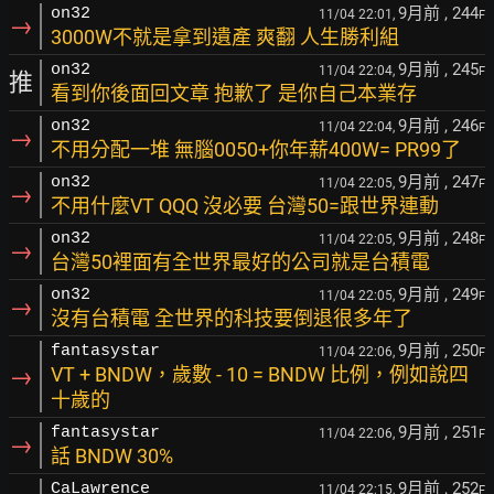
9月前
, 244
on32
11/04 22:01,
F
→
3000W不就是拿到遺產 爽翻 人生勝利組
9月前
, 245
on32
11/04 22:04,
F
推
看到你後面回文章 抱歉了 是你自己本業存
9月前
, 246
on32
11/04 22:04,
F
→
不用分配一堆 無腦0050+你年薪400W= PR99了
9月前
, 247
on32
11/04 22:05,
F
→
不用什麼VT QQQ 沒必要 台灣50=跟世界連動
9月前
, 248
on32
11/04 22:05,
F
→
台灣50裡面有全世界最好的公司就是台積電
9月前
, 249
on32
11/04 22:05,
F
→
沒有台積電 全世界的科技要倒退很多年了
9月前
, 250
fantasystar
11/04 22:06,
F
→
VT + BNDW，歲數 - 10 = BNDW 比例，例如說四
十歲的
9月前
, 251
fantasystar
11/04 22:06,
F
→
話 BNDW 30%
9月前
, 252
CaLawrence
11/04 22:15,
F