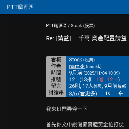
PTT
職涯區
PTT職涯區
/
Stock (股票)
Re: [請益] 三千萬 資產配置請益
看板
Stock
(股票)
作者
namkk
(namkk)
時間
9月前
(2025/11/04 10:39)
推噓
12
(
13
推
1
噓
12
→
)
留言
26則, 17人
, 9月前
參與
最新
討論串
3/6 (看更多)
我來班門弄斧一下

首先你文中說儲備實體黃金怕打仗
