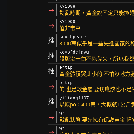
KY1998
→
動亂時期，黃金說不定只能換
KY1998
→
值非常高
southpeace
推
3000萬似乎是一些先進國家的
keyofdejavu
推
股版沒一億不能發文，所以我
ertip
推
黃金體積哭北小的 不怕沒地方
ertip
→
的 也是軟金屬 要切應該也不是
yiliang1107
推
以原po，400萬，大概就1公斤
wr
→
戰亂狀態 要先擁有保護黃金 糧
wr
→