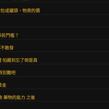
麵包或罐頭，物資的價
移民門檻？
都不敢發
藏 怕藏到忘了倒是真
特別難吧
黃金
食 藥物的能力 之後