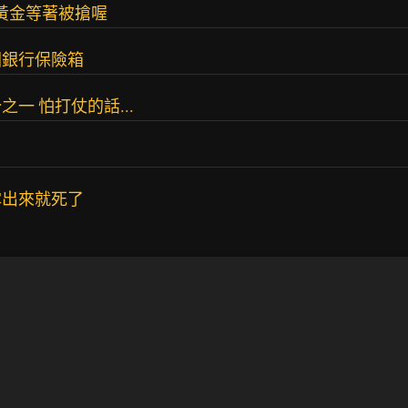
 黃金等著被搶喔
國銀行保險箱
一 怕打仗的話...
露出來就死了