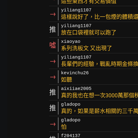
這些東西才有交易價值
yiliang1107
→
這樣說好了，比一包煙的體積還
yiliang1107
推
放在口袋裡就可以跑了
xiaoyao
噓
系列洗板文 又出現了
yiliang1107
→
長輩們的經驗，戰亂時期金條換
kevinchu26
→
如聽
aixiiae2005
推
真的我也在想一次3000萬那個
gladopo
推
真的，如果是薪水相關的三千
gladopo
→
怕
f204137