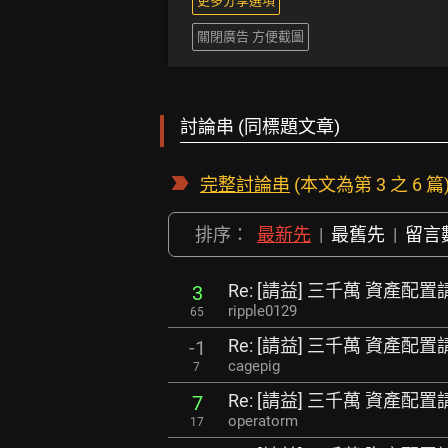
更多分享選項
關閉廣告 方便截圖
討論串 (同標題文章)
完整討論串
(本文為第 3 之 6 篇
排序：
最新先
|
最舊先
|
留言
Re: [請益] 三千萬 資產配置
3
ripple0129
65
Re: [請益] 三千萬 資產配置
-1
cagepig
7
Re: [請益] 三千萬 資產配置
7
operatorm
17