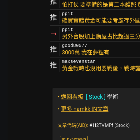
推
怕打仗 要準備的是第二本護照
ppit
推
確實實體黃金可能要考慮存外
ppit
→
另外台股加上購屋占比超過三分之
good80077
推
3000萬 我在夢裡有
maxsevenstar
推
黃金戰時也沒用要戰後，戰時
‣
返回看板
[
Stock
]
學術
‣
更多 namkk 的文章
文章代碼(AID):
#1f2TVMPf
(Stock)