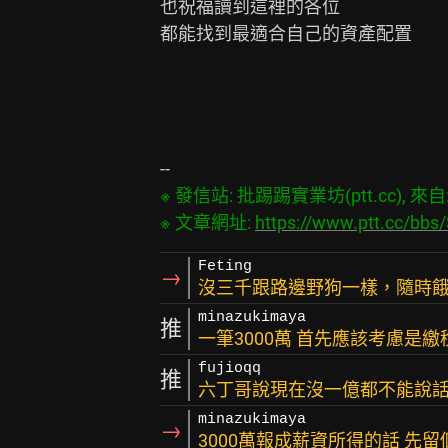
也祝福讀到這裡的各位

都能找到最適合自己的資產配置

※ 發信站: 批踢踢實業坊(ptt.cc), 來自: 
※ 文章網址: 
https://www.ptt.cc/bb
Feting
→
沒三千跟路邊野狗一樣，隨時
minazukimaya
推
一筆3000萬 首先應該考慮是繳
fujioqq
推
六丁哥說現在沒一億都不能說
minazukimaya
→
3000萬報成薪資所得的話 先留