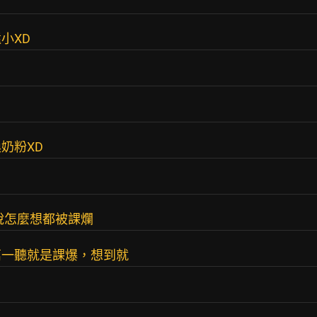
小XD
奶粉XD
稅怎麼想都被課爛
萬一聽就是課爆，想到就