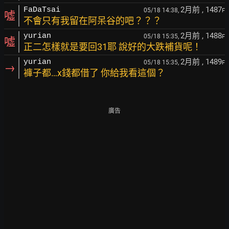
2月前
, 1487
FaDaTsai
05/18 14:38,
F
噓
不會只有我留在阿呆谷的吧？？？
2月前
, 1488
yurian
05/18 15:35,
F
噓
正二怎樣就是要回31耶 說好的大跌補貨呢！
2月前
, 1489
yurian
05/18 15:35,
F
→
褲子都…x錢都借了 你給我看這個？
廣告