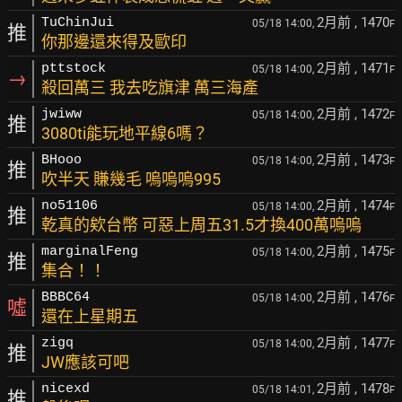
2月前
, 1470
TuChinJui
05/18 14:00,
F
推
你那邊還來得及歐印
2月前
, 1471
pttstock
05/18 14:00,
F
→
殺回萬三 我去吃旗津 萬三海產
2月前
, 1472
jwiww
05/18 14:00,
F
推
3080ti能玩地平線6嗎？
2月前
, 1473
BHooo
05/18 14:00,
F
推
吹半天 賺幾毛 嗚嗚嗚995
2月前
, 1474
no51106
05/18 14:00,
F
推
乾真的欸台幣 可惡上周五31.5才換400萬嗚嗚
2月前
, 1475
marginalFeng
05/18 14:00,
F
推
集合！！
2月前
, 1476
BBBC64
05/18 14:00,
F
噓
還在上星期五
2月前
, 1477
zigq
05/18 14:00,
F
推
JW應該可吧
2月前
, 1478
nicexd
05/18 14:01,
F
推