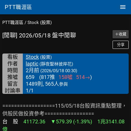
PTT
職涯區
PTT職涯區
/
Stock (股票)
[閒聊] 2026/05/18 盤中閒聊
＋收藏
分享
看板
Stock
(股票)
作者
laptic
(靜夜聖林彼岸花)
時間
2月前
(2026/05/18 00:30)
推噓
659
(
817
推
158
噓
514
→
)
留言
1489則, 565人
參與
討論串
1/1
==================115/05/18台股資訊重點整理，
台　股　
41172.36　▼579.39 (-1.39%)　1兆3141.08
億