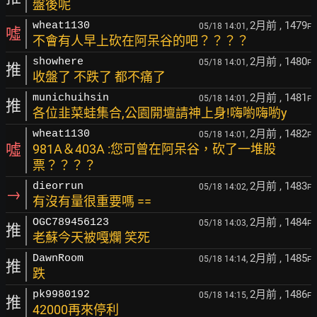
盤後呢
2月前
, 1479
wheat1130
05/18 14:01,
F
噓
不會有人早上砍在阿呆谷的吧？？？？
2月前
, 1480
showhere
05/18 14:01,
F
推
收盤了 不跌了 都不痛了
2月前
, 1481
munichuihsin
05/18 14:01,
F
推
各位韭菜蛙集合,公園開壇請神上身!嗨喲嗨喲y
2月前
, 1482
wheat1130
05/18 14:01,
F
噓
981A＆403A :您可曾在阿呆谷，砍了一堆股
票？？？？
2月前
, 1483
dieorrun
05/18 14:02,
F
→
有沒有量很重要嗎 ==
2月前
, 1484
OGC789456123
05/18 14:03,
F
推
老蘇今天被嘎爛 笑死
2月前
, 1485
DawnRoom
05/18 14:14,
F
推
跌
2月前
, 1486
pk9980192
05/18 14:15,
F
推
42000再來停利