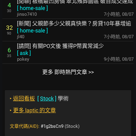
[閒聊] 板橋最凹房價 翠北殯葬園區 破百成交達成
4
[
home-sale
]
30
jinso7410
7小時前
,
08/07
[新聞] 父親節多少父親真快樂？房貸10年暴增逾
32
[
home-sale
]
90
jl40
7小時前
,
08/07
[請問] 有關PO文後 獲得P幣異常減少
6
[
ask
]
35
pokey
9小時前
,
08/07
更多 即時熱門文章 >>
‣
返回看板
[
Stock
]
學術
‣
更多 laptic 的文章
文章代碼(AID):
#1g2bsCn9
(Stock)