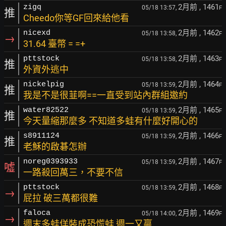
2月前
, 1461
zigq
05/18 13:57,
F
推
Cheedo你等GF回來給他看
2月前
, 1462
nicexd
05/18 13:58,
F
→
31.64 臺幣 = =+
2月前
, 1463
pttstock
05/18 13:58,
F
推
外資外逃中
2月前
, 1464
nickelpig
05/18 13:59,
F
推
我是不是很韮啊==一直受到站內群組邀約
2月前
, 1465
water82522
05/18 13:59,
F
推
今天量縮那麼多 不知道多蛙有什麼好開心的
2月前
, 1466
s8911124
05/18 13:59,
F
推
老穌的啟碁怎辦
2月前
, 1467
noreg0393933
05/18 13:59,
F
噓
一路殺回萬三，不要不信
2月前
, 1468
pttstock
05/18 13:59,
F
→
屁拉 破三萬都很難
2月前
, 1469
faloca
05/18 14:00,
F
→
週末多蛙佯裝成恐慌蛙 週一又贏