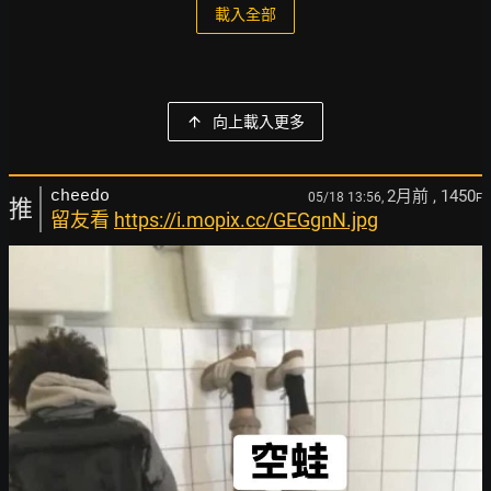
載入全部
向上載入更多
2月前
, 1450
cheedo
05/18 13:56,
F
推
留友看
https://i.mopix.cc/GEGgnN.jpg