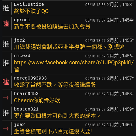
2月前
, 1453
EvilJustice
05/18 13:56,
F
推
終於不跌了QQ
2月前
, 1454
cprodi
05/18 13:57,
F
噓
新手不要被投顧騙過去加入會員
2月前
, 1455
joe2
05/18 13:57,
F
推
川總裁絕對會制裁亞洲半導體 一個都。別想逃
2月前
, 1456
nicexd
05/18 13:57,
F
推
https://www.facebook.com/share/r/1JPQp3pkiG/
留
2月前
, 1457
noreg0393933
05/18 13:57,
F
噓
收盤了當然不跌，等等夜盤繼續殺
2月前
, 1458
brain9453
05/18 13:57,
F
→
Cheedo你筋骨好軟
2月前
, 1459
boston321
05/18 13:57,
F
推
現在要跌四根才可能到大家的成本。
2月前
, 1460
joe2
05/18 13:57,
F
→
坐等台積電剩下八百元還沒人要!