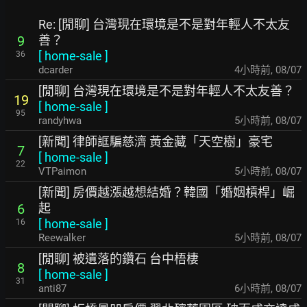
Re: [閒聊] 台灣現在環境是不是對年輕人不太友
善？
9
[
home-sale
]
36
dcarder
4小時前
,
08/07
[閒聊] 台灣現在環境是不是對年輕人不太友善？
19
[
home-sale
]
95
randyhwa
5小時前
,
08/07
[新聞] 律師誆騙慈濟 黃金藏「天空樹」豪宅
7
[
home-sale
]
22
VTPaimon
5小時前
,
08/07
[新聞] 房價越漲越想結婚？韓國「婚姻槓桿」崛
起
6
[
home-sale
]
16
Reewalker
5小時前
,
08/07
[閒聊] 被遺落的鑽石 台中梧棲
8
[
home-sale
]
31
anti87
6小時前
,
08/07