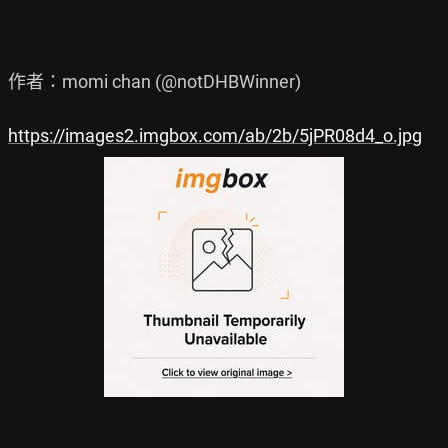
作者：momi chan (@notDHBWinner)

https://images2.imgbox.com/ab/2b/5jPR08d4_o.jpg