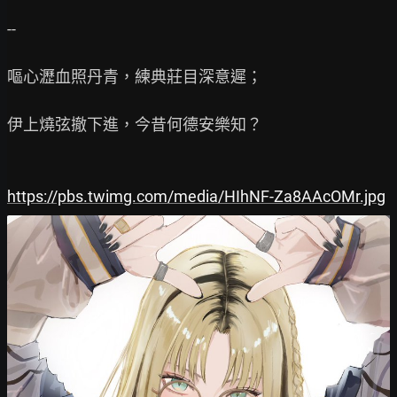
--

嘔心瀝血照丹青，練典莊目深意遲；

伊上燒弦撤下進，今昔何德安樂知？

https://pbs.twimg.com/media/HIhNF-Za8AAcOMr.jpg