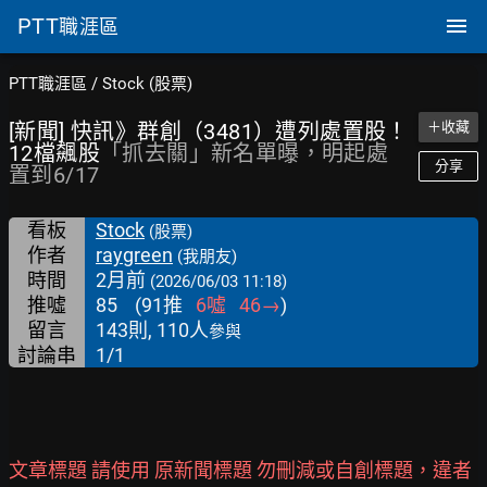
PTT
職涯區
PTT職涯區
/
Stock (股票)
[新聞] 快訊》群創（3481）遭列處置股！
＋收藏
12檔飆股
「抓去關」新名單曝，明起處
分享
置到6/17
看板
Stock
(股票)
作者
raygreen
(我朋友)
時間
2月前
(2026/06/03 11:18)
推噓
85
(
91
推
6
噓
46
→
)
留言
143則, 110人
參與
討論串
1/1
文章標題 請使用 原新聞標題 勿刪減或自創標題，違者