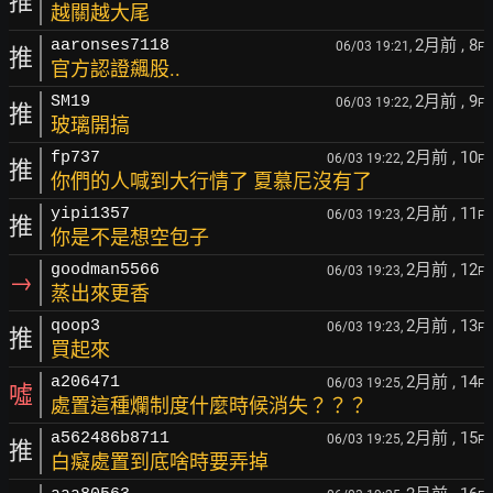
推
越關越大尾
2月前
, 8
aaronses7118
06/03 19:21,
F
推
官方認證飆股..
2月前
, 9
SM19
06/03 19:22,
F
推
玻璃開搞
2月前
, 10
fp737
06/03 19:22,
F
推
你們的人喊到大行情了 夏慕尼沒有了
2月前
, 11
yipi1357
06/03 19:23,
F
推
你是不是想空包子
2月前
, 12
goodman5566
06/03 19:23,
F
→
蒸出來更香
2月前
, 13
qoop3
06/03 19:23,
F
推
買起來
2月前
, 14
a206471
06/03 19:25,
F
噓
處置這種爛制度什麼時候消失？？？
2月前
, 15
a562486b8711
06/03 19:25,
F
推
白癡處置到底啥時要弄掉