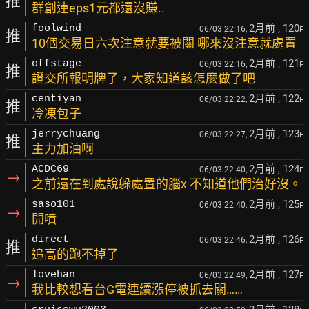
推
群創連eps1元都還沒賺..
2月前
, 120
foolwind
06/03 22:16,
F
推
10個交易日六次注意就要被關 哪來沒注意就處置
2月前
, 121
offstage
06/03 22:16,
F
推
證交所報明牌了，大家知道該怎麼做了吧
2月前
, 122
centiyan
06/03 22:22,
F
推
冷凍包子
2月前
, 123
jerrychuang
06/03 22:27,
F
推
主力加油啊
2月前
, 124
ACDC69
06/03 22:40,
F
→
之前還在到處說躲處置的腦x 不知道他們治好沒。
2月前
, 125
saso101
06/03 22:40,
F
→
開噴
2月前
, 126
direct
06/03 22:46,
F
推
追高的跑不掉了
2月前
, 127
lovehan
06/03 22:49,
F
→
我比較想看台G電連續漲停被抓去關……