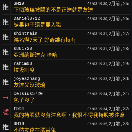
2月前
, 25
SM19
06/03 19:30,
F
推
下個玻璃被關的不是正達就是友達
2月前
, 26
Daniel0712
06/03 19:30,
F
推
結果包子還是要入獄
2月前
, 27
shintrain
06/03 19:31,
F
推
鴻名燈7天了 好奇誰有持有
2月前
, 28
s881720
06/03 19:31,
F
推
亞洲納斯達克 哈哈
2月前
, 29
rahim03
06/03 19:31,
F
推
垃圾制度
2月前
, 30
joyeszhang
06/03 19:33,
F
推
友達又沒玻璃
2月前
, 31
celsius5720
06/03 19:34,
F
→
包子沒了
2月前
, 32
fbtm
06/03 19:34,
F
噓
我的持股就沒有注意啊，我恨不得我持股被注意
2月前
, 33
SM19
06/03 19:35,
F
推
不然友達在漲甚鬼