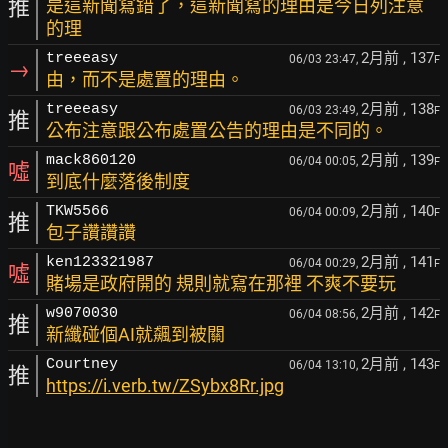
推
是這新聞寫錯了，這新聞寫的理由是今日列注意
的理
2月前
, 137
treeeasy
06/03 23:47,
F
→
由，而不是處置的理由。
2月前
, 138
treeeasy
06/03 23:49,
F
推
公布注意跟公布處置公告的理由是不同的。
2月前
, 139
mack860120
06/04 00:05,
F
噓
到底什麼落後制度
2月前
, 140
TKW5566
06/04 00:09,
F
推
包子讚讚讚
2月前
, 141
ken123321987
06/04 00:29,
F
噓
賭場是政府開的 規則就寫在那裡 不爽不要玩
2月前
, 142
w9070030
06/04 08:56,
F
推
新纖碰個AI就飆到被關
2月前
, 143
Courtney
06/04 13:10,
F
推
https://i.verb.tw/ZSybx8Rr.jpg