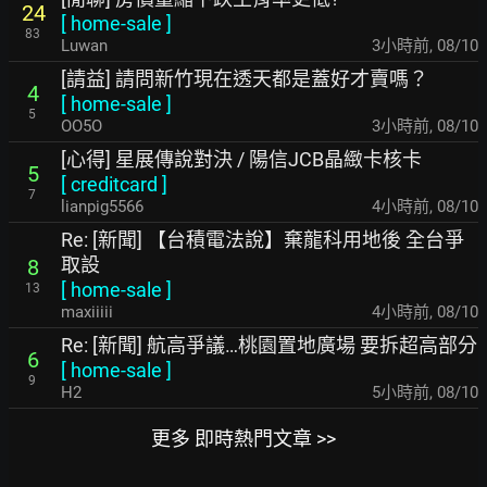
24
[
home-sale
]
83
Luwan
3小時前
,
08/10
[請益] 請問新竹現在透天都是蓋好才賣嗎？
4
[
home-sale
]
5
OO5O
3小時前
,
08/10
[心得] 星展傳說對決 / 陽信JCB晶緻卡核卡
5
[
creditcard
]
7
lianpig5566
4小時前
,
08/10
Re: [新聞] 【台積電法說】棄龍科用地後 全台爭
取設
8
[
home-sale
]
13
maxiiiii
4小時前
,
08/10
Re: [新聞] 航高爭議…桃園置地廣場 要拆超高部分
6
[
home-sale
]
9
H2
5小時前
,
08/10
更多 即時熱門文章 >>