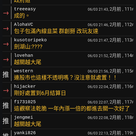
政府造
2月前
, 111
treeeasy
06/03 21:43,
F
→
成的。
2月前
, 112
AlohaVC
06/03 21:46,
F
→
包子包滿內線韭菜 群創掰 改玩友達
2月前
, 113
kusotoripeko
06/03 21:47,
F
→
劍湖山:????
2月前
, 114
lovehan
06/03 21:52,
F
→
越關越大尾
2月前
, 115
western
06/03 21:56,
F
推
連股市也這樣不透明嗎？沒注意就處置！！
2月前
, 116
hijacker
06/03 22:04,
F
→
剛好處置到6月結算日
2月前
, 117
f1731025
06/03 22:07,
F
推
這觀察法乾脆 一年內漲一倍的都進去關一次好了
2月前
, 118
jengmei
06/03 22:08,
F
推
越關越大尾
2月前
, 119
yanki826
06/03 22:13,
F