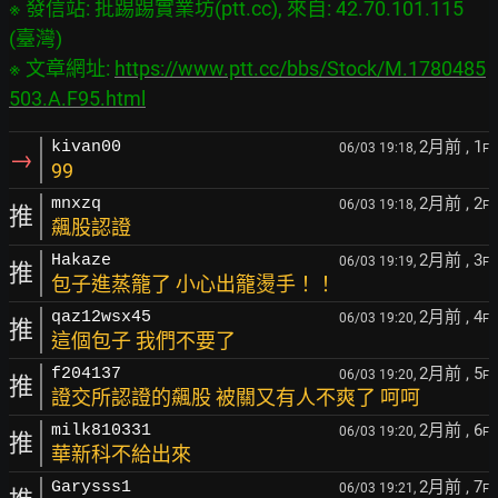
※ 發信站: 批踢踢實業坊(ptt.cc), 來自: 42.70.101.115 
(臺灣)

※ 文章網址: 
https://www.ptt.cc/bbs/Stock/M.1780485
503.A.F95.html
2月前
, 1
kivan00
06/03 19:18,
F
→
99
2月前
, 2
mnxzq
06/03 19:18,
F
推
飆股認證
2月前
, 3
Hakaze
06/03 19:19,
F
推
包子進蒸籠了 小心出籠燙手！！
2月前
, 4
qaz12wsx45
06/03 19:20,
F
推
這個包子 我們不要了
2月前
, 5
f204137
06/03 19:20,
F
推
證交所認證的飆股 被關又有人不爽了 呵呵
2月前
, 6
milk810331
06/03 19:20,
F
推
華新科不給出來
2月前
, 7
Garysss1
06/03 19:21,
F