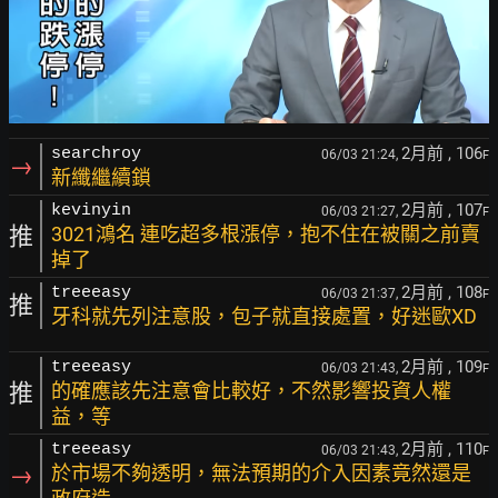
2月前
, 106
searchroy
06/03 21:24,
F
→
新纖繼續鎖
2月前
, 107
kevinyin
06/03 21:27,
F
推
3021鴻名 連吃超多根漲停，抱不住在被關之前賣
掉了
2月前
, 108
treeeasy
06/03 21:37,
F
推
牙科就先列注意股，包子就直接處置，好迷歐XD
2月前
, 109
treeeasy
06/03 21:43,
F
推
的確應該先注意會比較好，不然影響投資人權
益，等
2月前
, 110
treeeasy
06/03 21:43,
F
→
於市場不夠透明，無法預期的介入因素竟然還是