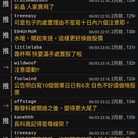
2月前
, 128
cruisewu2003
06/03 22:50,
F
推
彩晶 人家賣飛了
2月前
, 129
treeeasy
06/03 22:55,
F
推
可是包子的處置理由不是寫十日內六個注意耶。
2月前
, 130
E04UrMoM
06/03 22:57,
F
推
水哦，關起來搓，這樣更好操做股價
2月前
, 131
littlelaba
06/03 23:00,
F
推
靠杯啊 快要滿手處置股了啦
2月前
, 132
wildwoof
06/03 23:16,
F
→
注意還動!!
2月前
, 133
foolwind
06/03 23:18,
F
推
公告明白寫10個營業日已有6次 目色不好還做啥股
票
2月前
, 134
offstage
06/03 23:22,
F
→
聯發科被關過之後，變得更大尾了
2月前
, 135
kanehhh
06/03 23:38,
F
推
長科我記得是導線架？
2月前
, 136
treeeasy
06/03 23:47,
F