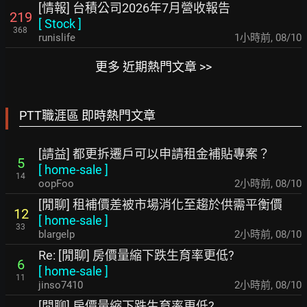
[情報] 台積公司2026年7月營收報告
219
[
Stock
]
368
runislife
1小時前
,
08/10
更多 近期熱門文章 >>
PTT職涯區 即時熱門文章
[請益] 都更拆遷戶可以申請租金補貼專案？
5
[
home-sale
]
14
oopFoo
2小時前
,
08/10
[閒聊] 租補價差被市場消化至趨於供需平衡價
12
[
home-sale
]
33
blargelp
2小時前
,
08/10
Re: [閒聊] 房價量縮下跌生育率更低?
6
[
home-sale
]
11
jinso7410
2小時前
,
08/10
[閒聊] 房價量縮下跌生育率更低?