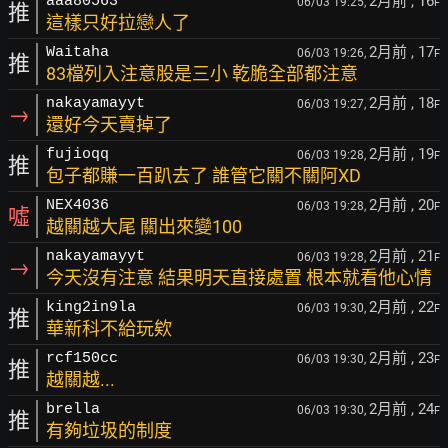
2月前
, 16
aaa80563
06/03 19:25,
F
推
這樣只好拉戀人了
2月前
, 17
Waitaha
06/03 19:26,
F
推
83檔列入注意股是三小 乾脆全部都注意
2月前
, 18
nakayamayyt
06/03 19:27,
F
→
還好今天賣掉了
2月前
, 19
fujioqq
06/03 19:28,
F
推
包子都賺一百趴去了 誰管它關不關阿XD
2月前
, 20
NEX4036
06/03 19:28,
F
噓
越關越大尾 關出來變100
2月前
, 21
nakayamayyt
06/03 19:28,
F
→
今天沒有注意 結果明天直接處置 根本就看他心情
2月前
, 22
king2in9la
06/03 19:30,
F
推
華新科不給玩欸
2月前
, 23
rcf150cc
06/03 19:30,
F
推
越關越...
2月前
, 24
brella
06/03 19:30,
F
推
有夠垃圾的制度