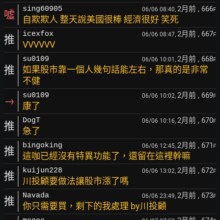
2月前
, 666
sing60905
06/06 08:40,
F
噓
自欺欺人 整天說美國很棒 經濟很好 笑死
2月前
, 667
icexfox
06/06 08:47,
F
推
VVVVVV
2月前
, 668
su0109
06/06 10:01,
F
推
如果股市靠一個人幾句話能左右，那真的是非常
不健
2月前
, 669
su0109
06/06 10:02,
F
→
康了
2月前
, 670
DogT
06/06 10:16,
F
推
急了
2月前
, 671
bingoking
06/06 12:45,
F
推
這咖已經沒有特異功能了，還留在這裡幹嘛
2月前
, 672
kuijun228
06/06 13:02,
F
推
川投顧要做法讓股市漲了嗎
2月前
, 673
Navada
06/06 23:49,
F
推
你只需要買，剩下的我處理 by川投顧