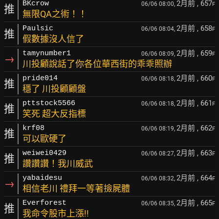
2月前
, 657
BKcrow
06/06 08:00,
F
推
無限QA之術！！
2月前
, 658
Paulsic
06/06 08:04,
F
推
假數據沒人信了
2月前
, 659
tamynumber1
06/06 08:09,
F
→
川投顧說話了你各位華西街的乖乖照辦
2月前
, 660
pride014
06/06 08:18,
F
推
穩了 川投顧顧盤
2月前
, 661
pttstock5566
06/06 08:18,
F
推
笑死 超大反指標
2月前
, 662
krf08
06/06 08:19,
F
推
可以歐硬了
2月前
, 663
weiwei0429
06/06 08:27,
F
推
讚讚讚！我川威武
2月前
, 664
yabaidesu
06/06 08:32,
F
→
相信老川 禮拜一等著撿屍體
2月前
, 665
Everforest
06/06 08:35,
F
推
我命令股市上漲!!