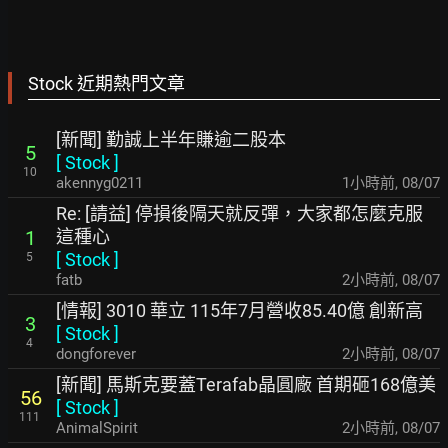
Stock 近期熱門文章
[新聞] 勤誠上半年賺逾二股本
5
[
Stock
]
10
akennyg0211
1小時前
,
08/07
Re: [請益] 停損後隔天就反彈，大家都怎麼克服
這種心
1
[
Stock
]
5
fatb
2小時前
,
08/07
[情報] 3010 華立 115年7月營收85.40億 創新高
3
[
Stock
]
4
dongforever
2小時前
,
08/07
[新聞] 馬斯克要蓋Terafab晶圓廠 首期砸168億美
56
[
Stock
]
111
AnimalSpirit
2小時前
,
08/07