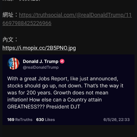
網址：
https://truthsocial.com/@realDonaldTrump/11
6697988425226966
https://i.mopix.cc/2B5PNO.jpg