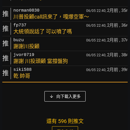
2月前
, 35
norman0830
06/05 22:40,
F
推
川普投顧call訊來了，嘎爆空軍～
2月前
, 36
fp737
06/05 22:40,
F
推
大統領說話了 可以噴了嗎
2月前
, 37
buzu
06/05 22:40,
F
推
謝謝川投顧
2月前
, 38
jvor0719
06/05 22:40,
F
推
謝謝 川投頭顧 當撐盤狗
2月前
, 39
siki588
06/05 22:40,
F
推
乾 帥哥
向下載入更多
還有 596 則推文