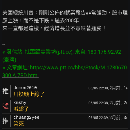
美國總統川普：剛剛公佈的就業報告非常強勁，股市理
應上漲，而不是下跌。過去200年

來一直都是這樣。經濟增長並不意味著通膨！

※ 發信站: 批踢踢實業坊(ptt.cc), 來自: 180.176.92.92 
(臺灣)

※ 文章網址: 
https://www.ptt.cc/bbs/Stock/M.1780670
300.A.7BD.html
2月前
, 1
demon2010
06/05 22:38,
F
推
川投顧上線了
2月前
, 2
kmshy
06/05 22:38,
F
噓
喊盤了
2月前
, 3
chuang2yee
06/05 22:39,
F
推
笑死