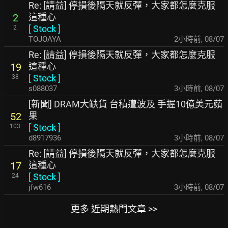
Re: [請益] 停損後隔天就反彈，大家都怎麼克服
這種心
2
[
Stock
]
2
TOJOAYA
2小時前
,
08/07
Re: [請益] 停損後隔天就反彈，大家都怎麼克服
這種心
19
[
Stock
]
38
s088037
3小時前
,
08/07
[新聞] DRAM大缺貨 台積遭波及 手握10億美元蘋
果
52
[
Stock
]
103
d8917936
3小時前
,
08/07
Re: [請益] 停損後隔天就反彈，大家都怎麼克服
這種心
17
[
Stock
]
24
jfw616
3小時前
,
08/07
更多 近期熱門文章 >>