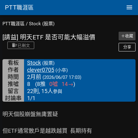
PTT
職涯區
PTT職涯區
/
Stock (股票)
[請益] 明天ETF 是否可能大幅溢價
＋收藏
已刪文
分享
看板
Stock
(股票)
作者
clever0705
(小卒)
時間
2月前
(2026/06/07 17:03)
推噓
8
(
8
推
0
噓
14
→
)
留言
22則, 15人
參與
討論串
1/1
明天個股崩盤無庸置疑

但ETF通常散戶是越跌越買  長期持有
