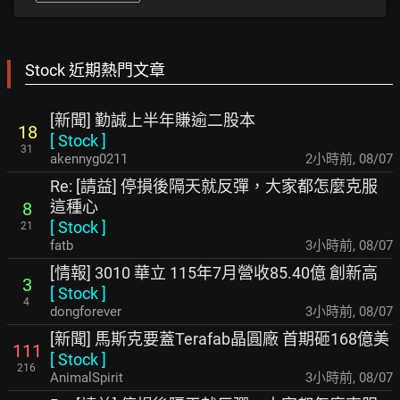
Stock 近期熱門文章
[新聞] 勤誠上半年賺逾二股本
18
[
Stock
]
31
akennyg0211
2小時前
,
08/07
Re: [請益] 停損後隔天就反彈，大家都怎麼克服
這種心
8
[
Stock
]
21
fatb
3小時前
,
08/07
[情報] 3010 華立 115年7月營收85.40億 創新高
3
[
Stock
]
4
dongforever
3小時前
,
08/07
[新聞] 馬斯克要蓋Terafab晶圓廠 首期砸168億美
111
[
Stock
]
216
AnimalSpirit
3小時前
,
08/07