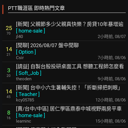
PTT職涯區 即時熱門文章
[新聞] 父親節多少父親真快樂？房貸10年暴增逾
25
[
home-sale
]
70
jl40
2小時前
,
08/07
[閒聊] 2026/08/07 盤中閒聊
14
[
Option
]
21
Csir
7小時前
,
08/06
[請益] 自製台股投研桌面工具 想聽工程師怎麼看
3
[
Soft_Job
]
20
theoden
9小時前
,
08/06
[新聞] 台中小六生暑輔失控！「折斷掃把刺眼」
14
[
Teacher
]
45
kcy05785
12小時前
,
08/06
[賣/台中/中區] 居仁學區鼎泰中城視野兩房平車
8
[
home-sale
]
16
learninc
15小時前
,
08/06