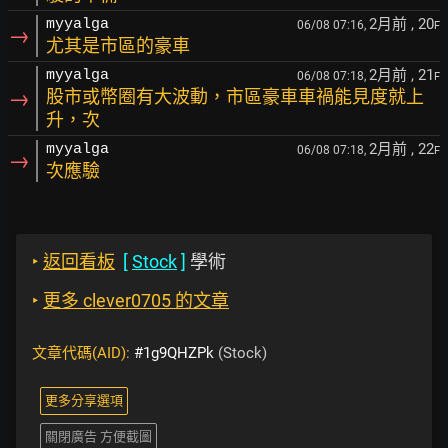
2月前
, 20
myyalga
06/08 07:16,
F
→
尤其是市區的豪車
2月前
, 21
myyalga
06/08 07:18,
F
→
股市或幣圈有大波動，市區豪車車禍能見度就上
升，次
2月前
, 22
myyalga
06/08 07:18,
F
→
次應驗
‣
返回看板
[
Stock
]
學術
‣
更多 clever0705 的文章
文章代碼(AID):
#1g9QHZPk
(Stock)
更多分享選項
關閉廣告 方便截圖