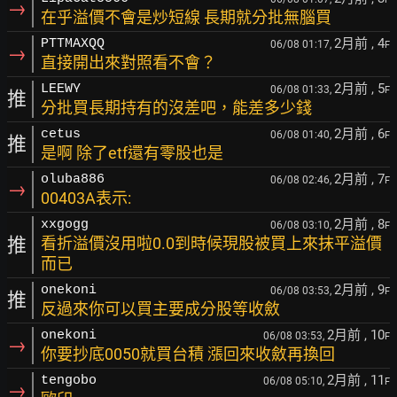
→
在乎溢價不會是炒短線 長期就分批無腦買
2月前
, 4
PTTMAXQQ
06/08 01:17,
F
→
直接開出來對照看不會？
2月前
, 5
LEEWY
06/08 01:33,
F
推
分批買長期持有的沒差吧，能差多少錢
2月前
, 6
cetus
06/08 01:40,
F
推
是啊 除了etf還有零股也是
2月前
, 7
oluba886
06/08 02:46,
F
→
00403A表示:
2月前
, 8
xxgogg
06/08 03:10,
F
推
看折溢價沒用啦0.0到時候現股被買上來抹平溢價
而已
2月前
, 9
onekoni
06/08 03:53,
F
推
反過來你可以買主要成分股等收斂
2月前
, 10
onekoni
06/08 03:53,
F
→
你要抄底0050就買台積 漲回來收斂再換回
2月前
, 11
tengobo
06/08 05:10,
F
→