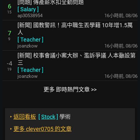
[問題] 傳產薪水扣全勤問題
6
[
Salary
]
15
ap30538954
16小時前
,
08/06
[新聞] 國教警訊！高中職生丟學籍 10年增1.5萬
人
7
[
Teacher
]
9
joanzkow
16小時前
,
08/06
[新聞] 校事會議小案大辦、濫訴爭議 人本籲設第
三
-4
[
Teacher
]
19
joanzkow
16小時前
,
08/06
更多 即時熱門文章 >>
‣
返回看板
[
Stock
]
學術
‣
更多 clever0705 的文章