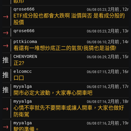
歐印
2月前
, 12
qrose666
06/08 05:23,
F
→
ETF成分股也都會大跌啊 溢價與否 是看成分股的
股價
2月前
, 13
→
qrose666
06/08 05:23,
F
2月前
, 14
pttkicoma
06/08 06:10,
F
→
看還有一堆想炒底正二的氣氛!我猜也是溢價!
2月前
, 15
CHENYOREN
06/08 06:29,
F
推
正2?
2月前
, 16
elcomcc
06/08 07:15,
F
推
口囗
2月前
, 17
myyalga
06/08 07:16,
F
推
開市必定大波動，大家專心開車吧
2月前
, 18
myyalga
06/08 07:16,
F
→
心情不寧就先不要開車或讓人開車，大家也做好
防衛駕
2月前
, 19
myyalga
06/08 07:16,
F
→
駛的準備。