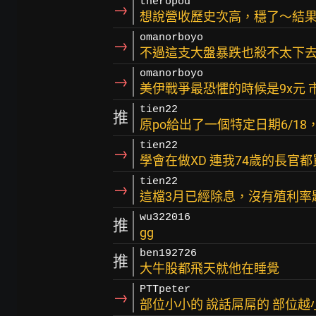
theropod
→
想說營收歷史次高，穩了～結
omanorboyo
→
不過這支大盤暴跌也殺不太下去
omanorboyo
→
美伊戰爭最恐懼的時候是9x元
tien22
推
原po給出了一個特定日期6/1
tien22
→
學會在做XD 連我74歲的長官
tien22
→
這檔3月已經除息，沒有殖利率
wu322016
推
gg
ben192726
推
大牛股都飛天就他在睡覺
PTTpeter
→
部位小小的 說話屌屌的 部位越小