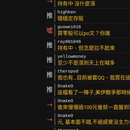
→
持有中 沒什麼漲
highken
推
穩穩定存股
guowei616
噓
買零股可以po文？你誰
ray801046
推
持有中、但怎麼拉不起來
yellowmoney
推
至少不是漲到天上在喊多
theropod
推
我也有…目前被套QQ，我買在
SnakeO
推
這檔看了一陣子,美伊戰爭那時
SnakeO
→
後來慢慢過100元後就一直盤到
SnakeO
→
元, 基本面不錯,不過感覺沒主力