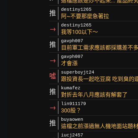
這檔應該是炒不起來... 產品終
destiny1265
推
阿~不要那麼急著拉
destiny1265
→
我等100以下～
gavph007
推
目前軍工需求應該都採購差不多
gavph007
→
才會漲
superboyjt24
噓
跟投資長一起吃豆腐 吃到臭的
kumafez
推
對折去年八月應該有解套了
lin911179
→
300股？
buyaowen
推
這檔之前漲過無人機地面站題
iucj2457