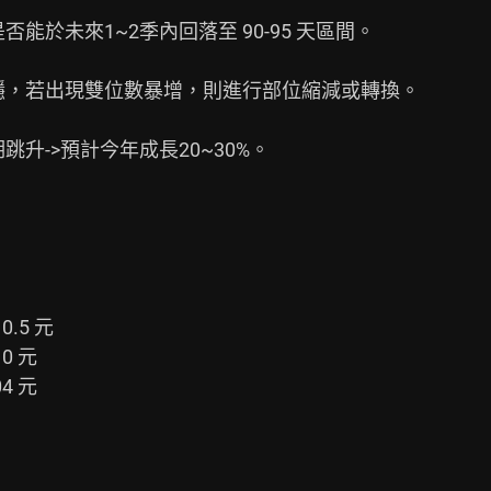
能於未來1~2季內回落至 90-95 天區間。

平穩，若出現雙位數暴增，則進行部位縮減或轉換。

跳升->預計今年成長20~30%。

.5 元

0 元

4 元
