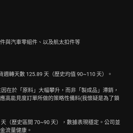
件與汽車零組件、以及航太扣件等

貨週轉天數 125.89 天（歷史均值 90~110 天）。

主因在於「原料」大幅攀升，而非「製成品」滯銷，

應高能見度訂單所做的策略性備料(我懷疑是為了鎖

5 天（歷史區間 70~90 天），數據表現穩定。公司並

金流量健康。
