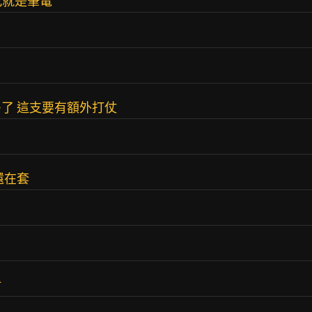
究就是筆電
了 這支要有額外打仗
還在套
材