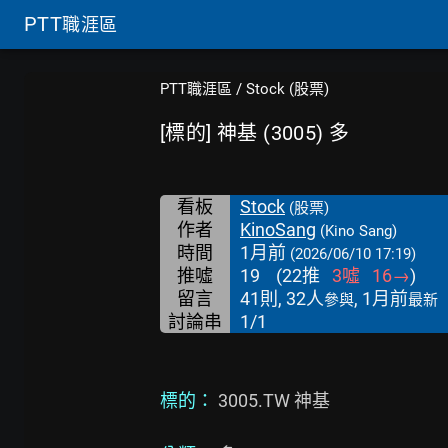
PTT
職涯區
PTT職涯區
/
Stock (股票)
[標的] 神基 (3005) 多
看板
Stock
(股票)
作者
KinoSang
(Kino Sang)
時間
1月前
(2026/06/10 17:19)
推噓
19
(
22
推
3
噓
16
→
)
留言
41則, 32人
, 1月前
參與
最新
討論串
1/1
標的：
 3005.TW 神基
