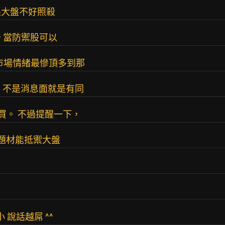
果大盤不好照殺
 當防禦股可以
 市場情緒最慘頂多到那
8，不是消息面就是有同
都買。 不過提醒一下，
題材能抵禦大盤
 說話越屌 ^^