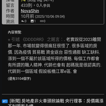
(80推
6噓 347→
)
留言
433則，0人
參與
作者
NovaShin
時間
10月前
(2025/10/06 09:04)
資訊
0
image
1
link
0
內容預覽:
※
引述
《DDDDRR》
之銘言：
. 老實說從2023離開
那一年. 市場就變得很瘋狂很怪了. 很多區域的房
價. 因為疫情 貿易戰 資金返台 惡性通膨 缺工缺料. 
漲到一個不屬於該區域所得的價格. 每個工作都會
有所謂的職人精神. 代銷也會有 起碼我是很認真的. 
代銷到一個區域 假設板橋江翠e區. 會
(還有3104個字)
[新聞] 房地產非火車頭掀論戰 央行理事：房價飆漲
#1