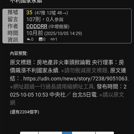
不利國家永續
推噓
35
(47推
12噓 48→
)
留言
107則，0人
參與
作者
DDDDRR
(中壢樹屋)
時間
10月前
(2025/10/05 14:29)
資訊
0
image
0
link
1
內容預覽:
原文標題：房地產非火車頭掀論戰 央行理事：房
價飆漲不利國家永續. 
※請勿刪減原文標題
. 原文連
結：. 
https://udn.com/news/story/7238/9051063.
※網址超過一行過長請用縮網址工具
. 發布時間：2
025-10-05 10:53 中央社／ 台北5日電. 
※請以原文
網
(還有2204個字)