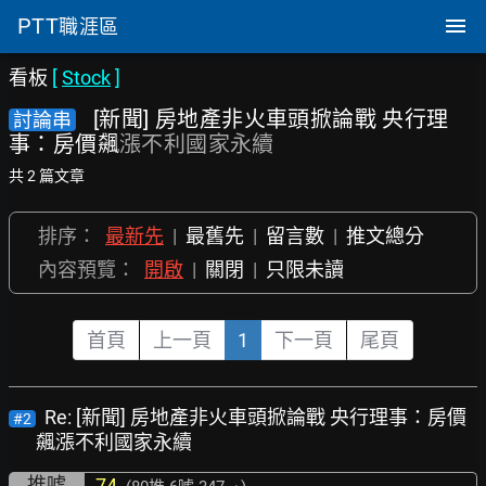
PTT
職涯區
看板
[
Stock
]
[新聞] 房地產非火車頭掀論戰 央行理
討論串
事：房價飆
漲不利國家永續
共 2 篇文章
排序：
最新先
|
最舊先
|
留言數
|
推文總分
內容預覽：
開啟
|
關閉
|
只限未讀
首頁
上一頁
1
下一頁
尾頁
Re: [新聞] 房地產非火車頭掀論戰 央行理事：房價
#2
飆漲不利國家永續
推噓
74