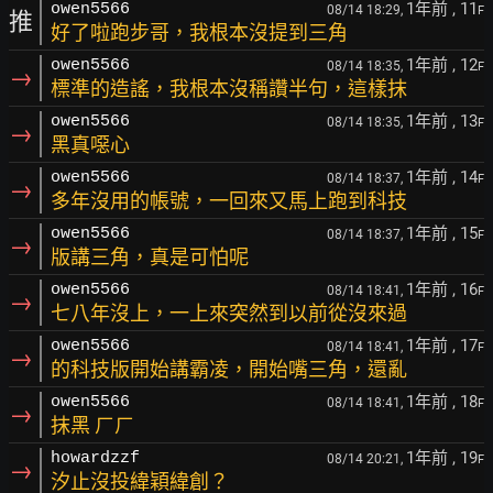
1年前
, 11
owen5566
08/14 18:29,
F
推
好了啦跑步哥，我根本沒提到三角
1年前
, 12
owen5566
08/14 18:35,
F
→
標準的造謠，我根本沒稱讚半句，這樣抹
1年前
, 13
owen5566
08/14 18:35,
F
→
黑真噁心
1年前
, 14
owen5566
08/14 18:37,
F
→
多年沒用的帳號，一回來又馬上跑到科技
1年前
, 15
owen5566
08/14 18:37,
F
→
版講三角，真是可怕呢
1年前
, 16
owen5566
08/14 18:41,
F
→
七八年沒上，一上來突然到以前從沒來過
1年前
, 17
owen5566
08/14 18:41,
F
→
的科技版開始講霸凌，開始嘴三角，還亂
1年前
, 18
owen5566
08/14 18:41,
F
→
抹黑 ㄏㄏ
1年前
, 19
howardzzf
08/14 20:21,
F
→
汐止沒投緯穎緯創？