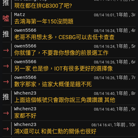
推
現在都在拚GB300了吧?
1年前
, 3
Matz
08/14 16:01,
F
噓
去鴻海第一年150沒問題
1年前
, 4
owen5566
08/14 16:24,
F
推
老哥不用想太多，CESBG可以去低卡查查
1年前
, 5
owen5566
08/14 16:24,
F
→
你就懂了，不要靠你想像的前景選工作
1年前
, 6
owen5566
08/14 16:26,
F
→
另一家 也是慘，IOT有很多更好的選擇像
1年前
, 7
owen5566
08/14 16:26,
F
→
數字那家，這家大概僅是餓不死
1年前
, 8
Whchen23
08/14 16:40,
F
推
上面這個帳號只會跟你說三角讚讚讚 其他
1年前
, 9
Whchen23
08/14 16:40,
F
→
家都不好
1年前
, 10
Whchen23
08/14 16:41,
F
→
鴻X還可以 和黃仁勳的關係也很好