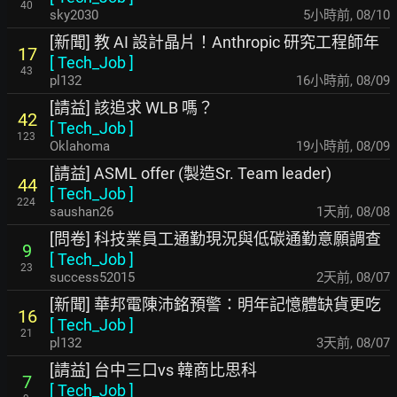
40
sky2030
5小時前
,
08/10
[新聞] 教 AI 設計晶片！Anthropic 研究工程師年
17
[
Tech_Job
]
43
pl132
16小時前
,
08/09
[請益] 該追求 WLB 嗎？
42
[
Tech_Job
]
123
Oklahoma
19小時前
,
08/09
[請益] ASML offer (製造Sr. Team leader)
44
[
Tech_Job
]
224
saushan26
1天前
,
08/08
[問卷] 科技業員工通勤現況與低碳通勤意願調查
9
[
Tech_Job
]
23
success52015
2天前
,
08/07
[新聞] 華邦電陳沛銘預警：明年記憶體缺貨更吃
16
[
Tech_Job
]
21
pl132
3天前
,
08/07
[請益] 台中三口vs 韓商比思科
7
[
Tech_Job
]