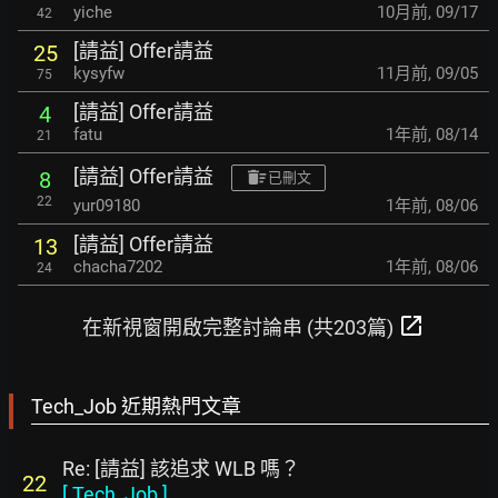
yiche
10月前
,
09/17
42
[請益] Offer請益
25
kysyfw
11月前
,
09/05
75
[請益] Offer請益
4
fatu
1年前
,
08/14
21
[請益] Offer請益
8
已刪文
22
yur09180
1年前
,
08/06
[請益] Offer請益
13
chacha7202
1年前
,
08/06
24
open_in_new
在新視窗開啟完整討論串 (共203篇)
Tech_Job 近期熱門文章
Re: [請益] 該追求 WLB 嗎？
22
[
Tech_Job
]