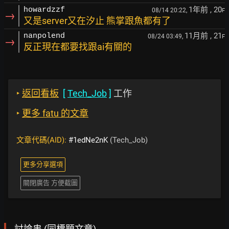
1年前
, 20
howardzzf
08/14 20:22,
F
→
又是server又在汐止 熊掌跟魚都有了
11月前
, 21
nanpolend
08/24 03:49,
F
→
反正現在都要找跟ai有關的
‣
返回看板
[
Tech_Job
]
工作
‣
更多 fatu 的文章
文章代碼(AID):
#1edNe2nK
(Tech_Job)
更多分享選項
關閉廣告 方便截圖
討論串 (同標題文章)