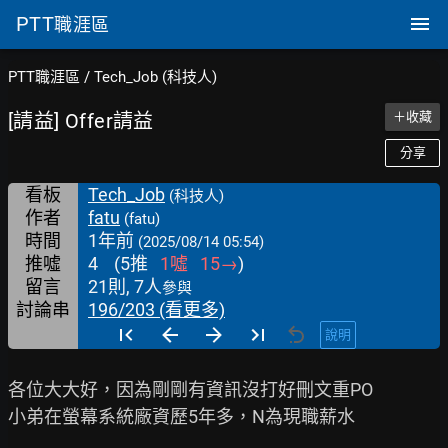
PTT
職涯區
PTT職涯區
/
Tech_Job (科技人)
[請益] Offer請益
＋收藏
分享
看板
Tech_Job
(科技人)
作者
fatu
(fatu)
時間
1年前
(2025/08/14 05:54)
推噓
4
(
5
推
1
噓
15
→
)
留言
21則, 7人
參與
討論串
196/203 (看更多)
說明
各位大大好，因為剛剛有資訊沒打好刪文重PO

小弟在螢幕系統廠資歷5年多，N為現職薪水
