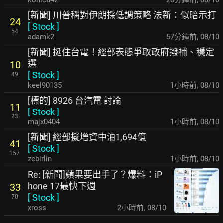
konica42
28分鐘前
,
08/10
[新聞] 川普稱對伊朗採低調策略 法新：似暗示打
24
[
Stock
]
54
adamk2
58分鐘前
,
08/10
[新聞] 挺住台電！經部表態爭取政府撥補、穩定
選
10
[
Stock
]
49
keel90135
1小時前
,
08/10
[標的] 8926 台汽電 討論
11
[
Stock
]
23
majx0404
1小時前
,
08/10
[新聞] 經部擬增資中油1,694億
41
[
Stock
]
157
zebirlin
1小時前
,
08/10
Re: [新聞]蘋果要出手了？爆料：iP
hone 17最快下週
33
[
Stock
]
70
xross
2小時前
,
08/10