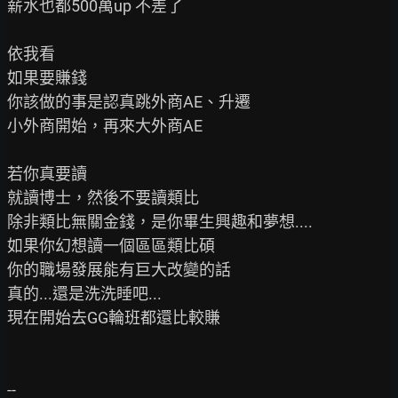
薪水也都500萬up 不差了

依我看

如果要賺錢

你該做的事是認真跳外商AE、升遷

小外商開始，再來大外商AE

若你真要讀

就讀博士，然後不要讀類比

除非類比無關金錢，是你畢生興趣和夢想....

如果你幻想讀一個區區類比碩

你的職場發展能有巨大改變的話

真的...還是洗洗睡吧...

現在開始去GG輪班都還比較賺
