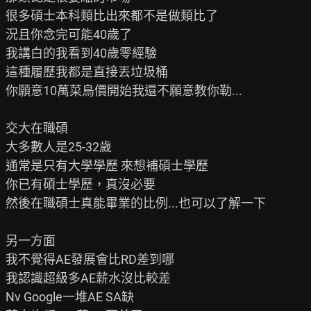
很多碩士本科類比出來都不是做類比了

況且你念完可能40歲了

我講白的我看到40歲零經驗

這種履歷我都是直接丟垃圾桶

你願意10萬菜鳥價開始我還不願意教你勒...

交大在職碩

大多數人是25-32歲

通常是只有大學學歷 來想補碩士學歷

你已有碩士學歷，真沒必要

然後在職碩士真能畢業的比例...也可以了解一下

另一方面

我不覺得AE發展會比RD差到哪

我認識超級多AE薪水沒比較差

Nv Google一堆AE SA缺
