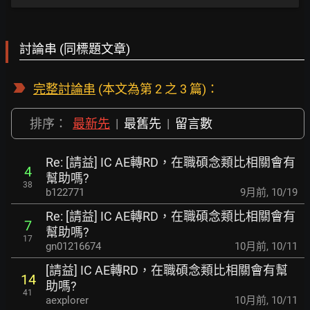
討論串 (同標題文章)
完整討論串
(本文為第 2 之 3 篇)：
排序：
最新先
|
最舊先
|
留言數
Re: [請益] IC AE轉RD，在職碩念類比相關會有
4
幫助嗎?
38
b122771
9月前
,
10/19
Re: [請益] IC AE轉RD，在職碩念類比相關會有
7
幫助嗎?
17
gn01216674
10月前
,
10/11
[請益] IC AE轉RD，在職碩念類比相關會有幫
14
助嗎?
41
aexplorer
10月前
,
10/11