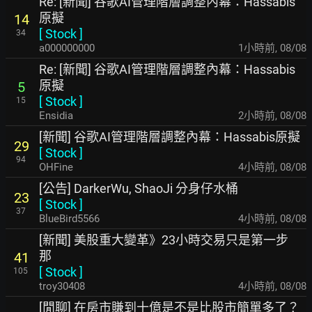
Re: [新聞] 谷歌AI管理階層調整內幕：Hassabis
原擬
14
[
Stock
]
34
a000000000
1小時前
,
08/08
Re: [新聞] 谷歌AI管理階層調整內幕：Hassabis
原擬
5
[
Stock
]
15
Ensidia
2小時前
,
08/08
[新聞] 谷歌AI管理階層調整內幕：Hassabis原擬
29
[
Stock
]
94
OHFine
4小時前
,
08/08
[公告] DarkerWu, ShaoJi 分身仔水桶
23
[
Stock
]
37
BlueBird5566
4小時前
,
08/08
[新聞] 美股重大變革》23小時交易只是第一步
那
41
[
Stock
]
105
troy30408
4小時前
,
08/08
[閒聊] 在房市賺到十億是不是比股市簡單多了？