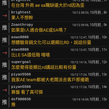
10月前
, 7
brightest
10/12 08:53,
F
推
在台灣 外商 ae sa職缺遠大於rd因為歪
10月前
, 8
brightest
10/12 08:53,
F
→
果人不想幹
10月前
, 9
Zoanthropy
10/12 09:56,
F
推
如果是I人適合做AE或SA嗎？
10月前
, 10
asws0808
10/12 12:47,
F
推
想體驗背鍋文化可以選類比RD，說話份量
10月前
, 11
asws0808
10/12 12:47,
F
→
比LE SA還低階 嘻嘻
10月前
, 12
supergoal
10/12 14:16,
F
推
怎麼覺得是類比rd講話比較有份量
10月前
, 13
piyan5566
10/12 17:24,
F
推
我家AE team都被大老闆派去客戶那邊跪
10月前
, 14
piyan5566
10/12 17:24,
F
→
算盤 看了真可憐
9月前
, 15
dsf980036
10/14 16:09,
F
推
推