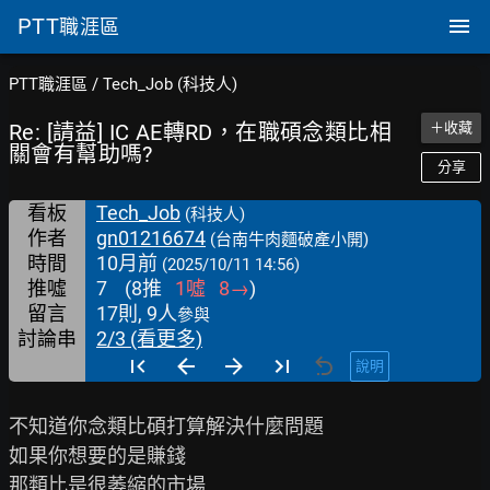
PTT
職涯區
PTT職涯區
/
Tech_Job (科技人)
Re: [請益] IC AE轉RD，在職碩念類比相
＋收藏
關會有幫助嗎?
分享
看板
Tech_Job
(科技人)
作者
gn01216674
(台南牛肉麵破產小開)
時間
10月前
(2025/10/11 14:56)
推噓
7
(
8
推
1
噓
8
→
)
留言
17則, 9人
參與
討論串
2/3 (看更多)
說明
不知道你念類比碩打算解決什麼問題

如果你想要的是賺錢

那類比是很萎縮的市場
