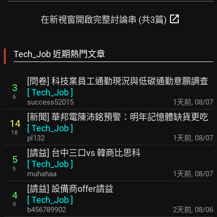
open_in_new
在新視窗開啟完整討論串 (共3篇)
Tech_Job 近期熱門文章
[問卷] 科技業員工通勤現況與低碳通勤意願調查
3
[
Tech_Job
]
6
success52015
1天前
,
08/07
[新聞] 華邦電陳沛銘預警：明年記憶體缺貨更吃
14
[
Tech_Job
]
18
pl132
1天前
,
08/07
[請益] 台中三口vs 韓商比思科
5
[
Tech_Job
]
6
muhahaa
1天前
,
08/07
[請益] 設備商offer請益
4
[
Tech_Job
]
9
b456789902
2天前
,
08/06