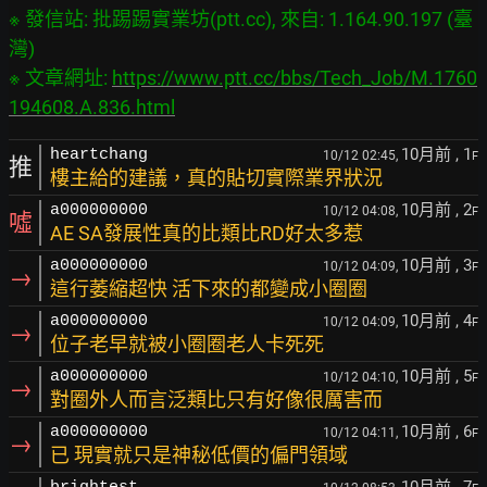
※ 發信站: 批踢踢實業坊(ptt.cc), 來自: 1.164.90.197 (臺
灣)

※ 文章網址: 
https://www.ptt.cc/bbs/Tech_Job/M.1760
194608.A.836.html
10月前
, 1
heartchang
10/12 02:45,
F
推
樓主給的建議，真的貼切實際業界狀況
10月前
, 2
a000000000
10/12 04:08,
F
噓
AE SA發展性真的比類比RD好太多惹
10月前
, 3
a000000000
10/12 04:09,
F
→
這行萎縮超快 活下來的都變成小圈圈
10月前
, 4
a000000000
10/12 04:09,
F
→
位子老早就被小圈圈老人卡死死
10月前
, 5
a000000000
10/12 04:10,
F
→
對圈外人而言泛類比只有好像很厲害而
10月前
, 6
a000000000
10/12 04:11,
F
→
已 現實就只是神秘低價的偏門領域