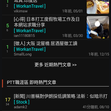
耳其.印度店
1
[
WorkanTravel
]
2
vikimsw
1年前
,
05/01
[心得] 日本打工度假牧場工作及日
本網站求職分享
5
[
WorkanTravel
]
6
ian11180815
1年前
,
03/30
[徵人] 大阪 淀屋橋 居酒屋徵工讀
1
[
WorkanTravel
]
1
SmallLong
1年前
,
12/15
更多 近期熱門文章 >>
PTT職涯區 即時熱門文章
[新聞] 川普稱對伊朗採低調策略 法新：似暗示打
17
[
Stock
]
34
adamk2
41分鐘前
,
08/10