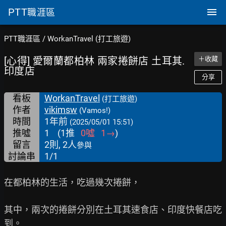
PTT
職涯區
PTT職涯區
/
WorkanTravel (打工旅遊)
[心得] 愛爾蘭都柏林 兩家捲餅店 土耳其.
＋收藏
印度店
分享
看板
WorkanTravel
(打工旅遊)
作者
vikimsw
(Vamos!)
時間
1年前
(2025/05/01 15:51)
推噓
1
(
1
推
0
噓
1
→
)
留言
2則, 2人
參與
討論串
1/1
在都柏林的生活，吃過幾次捲餅，

其中，兩次的捲餅分別在土耳其速食店、印度快餐店吃
到。
