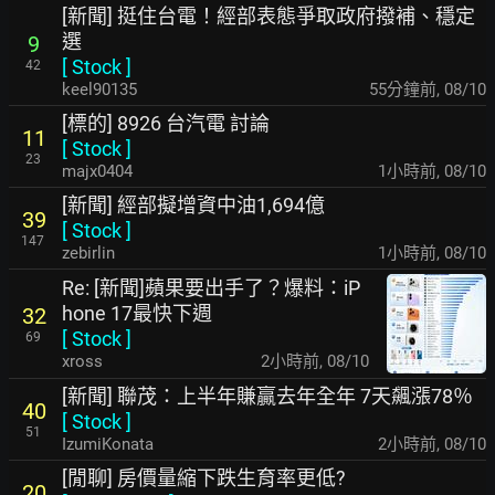
[新聞] 挺住台電！經部表態爭取政府撥補、穩定
選
9
[
Stock
]
42
keel90135
55分鐘前
,
08/10
[標的] 8926 台汽電 討論
11
[
Stock
]
23
majx0404
1小時前
,
08/10
[新聞] 經部擬增資中油1,694億
39
[
Stock
]
147
zebirlin
1小時前
,
08/10
Re: [新聞]蘋果要出手了？爆料：iP
hone 17最快下週
32
[
Stock
]
69
xross
2小時前
,
08/10
[新聞] 聯茂：上半年賺贏去年全年 7天飆漲78％
40
[
Stock
]
51
IzumiKonata
2小時前
,
08/10
[閒聊] 房價量縮下跌生育率更低?
20