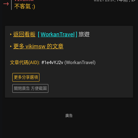
05/21 23:57,
F
→
不客氣 :)
‣
返回看板
[
WorkanTravel
]
旅遊
‣
更多 vikimsw 的文章
文章代碼(AID):
#1e4vYJ2v
(WorkanTravel)
更多分享選項
關閉廣告 方便截圖
廣告