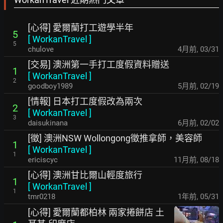
[心得] 愛爾蘭打工遊學半年
5
[
WorkanTravel
]
5
chulove
4月前
,
03/31
[交易] 澳洲第一手打工度假資料贈送
1
[
WorkanTravel
]
2
goodboy1989
5月前
,
02/19
[情報] 日本打工度假改為兩次
2
[
WorkanTravel
]
3
daisukinana
6月前
,
02/02
[徵] 澳洲NSW Wollongong徵推拿師，美容師
1
[
WorkanTravel
]
1
ericiscyc
11月前
,
08/18
[心得] 澳洲甘比爾山輕度旅行
1
[
WorkanTravel
]
1
tmr0218
1年前
,
05/31
[心得] 愛爾蘭都柏林 兩家捲餅店 土