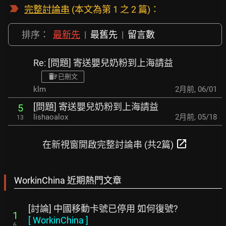
完整討論串
(本文為第 1 之 2 篇)：
排序：
最新先
|
最舊先
|
留言數
Re: [問題] 寄送嬰兒奶粉到上海請益
已刪文
klm
2月前
,
06/01
[問題] 寄送嬰兒奶粉到上海請益
5
lishaoalox
2月前
,
05/18
13
open_in_new
在新視窗開啟完整討論串 (共2篇)
WorkinChina 近期熱門文章
[討論] 中國移動卡號已停用 如何復號?
1
[
WorkinChina
]
6