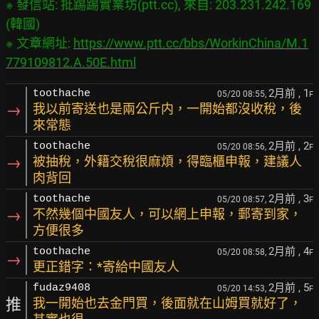
※ 發信站: 批踢踢實業坊(ptt.cc), 來自: 203.231.242.169 
(韓國)

※ 文章網址: 
https://www.ptt.cc/bbs/WorkinChina/M.1
779109812.A.50E.html
2月前
, 1
toothache
05/20 08:55,
F
→
我以前寄送也是兩公斤内，一開始都沒收稅，後
來常態
2月前
, 2
toothache
05/20 08:56,
F
→
被抽稅，外籍交稅很麻煩，得臨櫃申報，建議人
肉背回
2月前
, 3
toothache
05/20 08:57,
F
→
不然幾個中國友人，可以網上申報，郵寄到家，
方便很多
2月前
, 4
toothache
05/20 08:58,
F
→
更正錯字：*寄給中國友人
2月前
, 5
fudaz9408
05/20 14:53,
F
推
我一開始也去金門買，後面就在山姆買就好了，