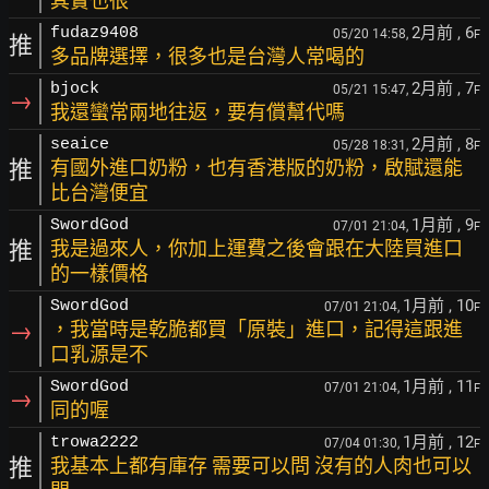
其實也很
2月前
, 6
fudaz9408
05/20 14:58,
F
推
多品牌選擇，很多也是台灣人常喝的
2月前
, 7
bjock
05/21 15:47,
F
→
我還蠻常兩地往返，要有償幫代嗎
2月前
, 8
seaice
05/28 18:31,
F
推
有國外進口奶粉，也有香港版的奶粉，啟賦還能
比台灣便宜
1月前
, 9
SwordGod
07/01 21:04,
F
推
我是過來人，你加上運費之後會跟在大陸買進口
的一樣價格
1月前
, 10
SwordGod
07/01 21:04,
F
→
，我當時是乾脆都買「原裝」進口，記得這跟進
口乳源是不
1月前
, 11
SwordGod
07/01 21:04,
F
→
同的喔
1月前
, 12
trowa2222
07/04 01:30,
F
推
我基本上都有庫存 需要可以問 沒有的人肉也可以