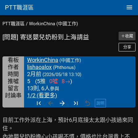
PTT
職涯區
PTT職涯區
/
WorkinChina (中國工作)
[問題] 寄送嬰兒奶粉到上海請益
＋收藏
分享
看板
WorkinChina
(中國工作)
作者
lishaoalox
(Phthonus)
時間
2月前
(2026/05/18 13:10)
推噓
5
(
5
推
0
噓
8
→
)
留言
13則, 6人
參與
討論串
1/2 (看更多)
說明
目前工作外派在上海，預計6月底接太太跟小孩過來同
住。

內地嬰兒奶粉擔心小孩喝不慣，價格也比台灣貴上不