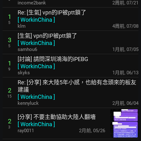
income2bank
2周前
,
07/21
Re: [生氣] vpn的IP被ptt鎖了
1
[
WorkinChina
]
5
klm
4周前
,
07/08
[生氣] vpn的IP被ptt鎖了
3
[
WorkinChina
]
5
samhou6
1月前
,
07/05
[討論] 請問深圳鴻海的iPEBG
1
[
WorkinChina
]
9
skyks
1月前
,
06/13
Re: [分享] 來大陸5年小感，也給有念頭來的板友
建議
2
[
WorkinChina
]
15
kennyluck
2月前
,
06/04
[分享] 不要主動協助大陸人翻墻
2
[
WorkinChina
]
3
ray0011
2月前
,
05/26