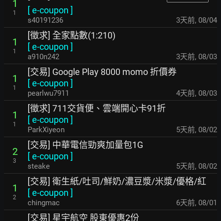
1
[
e-coupon
]
1
s40191236
3天前
,
08/04
[徵求] 全家點數(1:210)
1
[
e-coupon
]
1
a910n242
3天前
,
08/03
[交易] Google Play 8000 momo 折價券
1
[
e-coupon
]
1
pearlwu7911
4天前
,
08/03
[徵求] 711交貨便、雲端開心卡91折
1
[
e-coupon
]
1
ParkXiyeon
5天前
,
08/02
[交易] 中華電信勁爽加量包1G
2
[
e-coupon
]
3
steake
5天前
,
08/02
[交易] 衛生紙/吐司/鮮奶/濃豆漿/米漿/優格/紅
1
[
e-coupon
]
2
chingmac
6天前
,
08/01
[交易] 星宇航空 股東優惠2份