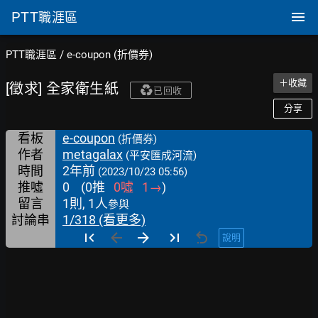
PTT
職涯區
PTT職涯區
/
e-coupon (折價券)
＋收藏
[徵求] 全家衛生紙
已回收
分享
看板
e-coupon
(折價券)
作者
metagalax
(平安匯成河流)
時間
2年前
(2023/10/23 05:56)
推噓
0
(
0
推
0
噓
1
→
)
留言
1則, 1人
參與
討論串
1/318 (看更多)
說明