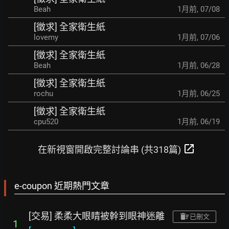
Beah
1月前
,
07/08
[徵求] 全家衛生紙
lovemy
1月前
,
07/06
[徵求] 全家衛生紙
Beah
1月前
,
06/28
[徵求] 全家衛生紙
rochu
1月前
,
06/25
[徵求] 全家衛生紙
cpu520
1月前
,
06/19
open_in_new
在新視窗開啟完整討論串 (共318篇)
e-coupon 近期熱門文章
[交易] 柔柔大眼睛被幹到眼神迷離
已刪文
1