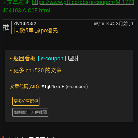
※ 文章網址: 
https://www.ptt.cc/bbs/e-coupon/M.1778
404103.A.C0E.html
3月前
, 1
dv132502
05/10 19:47,
F
推
同徵5串 原po優先
‣
返回看板
[
e-coupon
]
理財
‣
更多 cpu520 的文章
文章代碼(AID):
#1g04i7mE
(e-coupon)
更多分享選項
關閉廣告 方便截圖