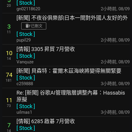
5
[
Stock
]
20
gn02118620
2小時前
,
08/09
[新聞] 不夜谷俱樂部|日本一間對外國人友好的外
3
已刪文
11
[
Stock
]
pupil29
2小時前
,
08/09
[情報] 3305 昇貿 7月營收
10
[
Stock
]
14
Vanquze
2小時前
,
08/09
[新聞] 貝森特：霍爾木茲海峽將變得無關緊要
74
[
Stock
]
181
c259888
3小時前
,
08/09
Re: [新聞] 谷歌AI管理階層調整內幕：Hassabis
原擬
11
[
Stock
]
73
uilmas1
3小時前
,
08/09
[情報] 6285 啟碁 7月營收
7
[
Stock
]
14