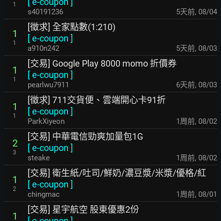
[
e-coupon
]
1
s40191236
5天前
,
08/04
[徵求] 全家點數(1:210)
1
[
e-coupon
]
1
a910n242
5天前
,
08/03
[交易] Google Play 8000 momo 折價券
1
[
e-coupon
]
1
pearlwu7911
6天前
,
08/03
[徵求] 711交貨便、雲端開心卡91折
1
[
e-coupon
]
1
ParkXiyeon
1周前
,
08/02
[交易] 中華電信勁爽加量包1G
2
[
e-coupon
]
3
steake
1周前
,
08/02
[交易] 衛生紙/吐司/鮮奶/濃豆漿/米漿/優格/紅
1
[
e-coupon
]
2
chingmac
1周前
,
08/01
[交易] 星宇航空 股東優惠2份
1
[
e-coupon
]