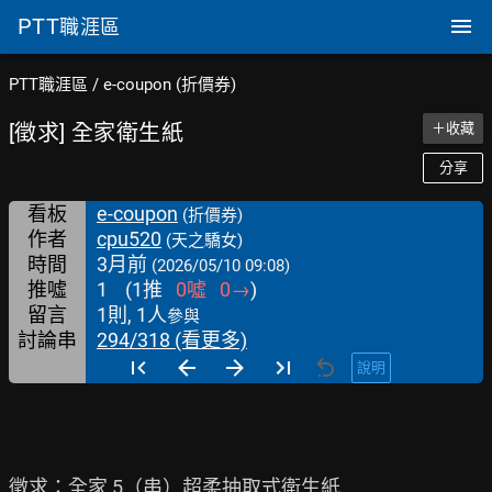
PTT
職涯區
PTT職涯區
/
e-coupon (折價券)
[徵求] 全家衛生紙
＋收藏
分享
看板
e-coupon
(折價券)
作者
cpu520
(天之驕女)
時間
3月前
(2026/05/10 09:08)
推噓
1
(
1
推
0
噓
0
→
)
留言
1則, 1人
參與
討論串
294/318 (看更多)
說明
徵求：全家 5（串）超柔抽取式衛生紙
