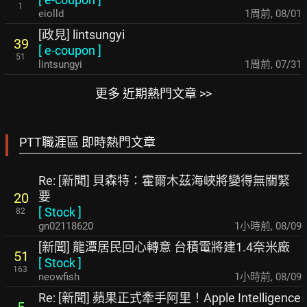
1
eiolld
1周前
,
08/01
[政見] lintsungyi
39
[
e-coupon
]
51
lintsungyi
1周前
,
07/31
更多 近期熱門文章 >>
PTT職涯區 即時熱門文章
Re: [新聞] 貝森特：霍爾木茲海峽將變得無關緊
要
20
[
Stock
]
82
gn02118620
1小時前
,
08/09
[新聞] 龍潭居民回心轉意 台積電將建1.4奈米廠
51
[
Stock
]
163
neowfish
1小時前
,
08/09
Re: [新聞] 蘋果正式牽手阿里！Apple Intelligence