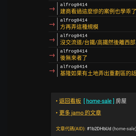
alfrog0414
→
建商看過這麼慘的案例也學乖了
alfrog0414
→
方再弄這種規模
alfrog0414
→
沒交流道/台鐵/高鐵然後離西部
alfrog0414
→
後無來者了
alfrog0414
→
基隆如果有土地弄出重劃區的
‣
返回看板
[
home-sale
]
房屋
‣
更多 jamo 的文章
文章代碼(AID):
#1b2DHbUd
(home-sale