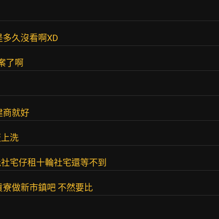
是多久沒看啊XD
答案了啊
建商就好
板上洗
能社宅仔租十輪社宅還等不到
貢寮做新市鎮吧 不然要比