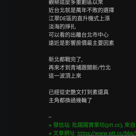
觀察這麼多重劃區以來

近台北就是萬年不敗的選擇

江翠DE區的直升機式上漲

淡海的掙扎

可以看的出離台北市中心

遠近是影響房價最主要因素

新北都戰完了,

再來才到青埔跟關新/竹北

這一波頂上來

已經從史艷文打到素還真

主角都換過幾輪了

※ 發信站: 批踢踢實業坊(ptt.cc), 來自: 3
※ 文章網址: 
https://www.ptt.cc/bb