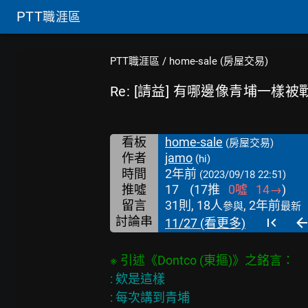
PTT
職涯區
PTT職涯區
/
home-sale (房屋交易)
Re: [請益] 有哪邊像青埔一樣被
看板
home-sale
(房屋交易)
作者
jamo
(hi)
時間
2年前
(2023/09/18 22:51)
推噓
17
(
17
推
0
噓
14
→
)
留言
31則, 18人
, 2年前
參與
最新
討論串
11/27 (看更多)
: 欸是這樣

: 每次講到青埔
