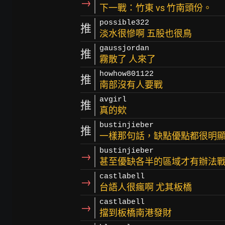
→
下一戰：竹東 vs 竹南頭份。
possible322
推
淡水很慘啊 五股也很鳥
gaussjordan
推
霧散了 人來了
howhow801122
推
南部沒有人要戰
avgirl
推
真的欸
bustinjieber
推
一樣那句話，缺點優點都很明
bustinjieber
→
甚至優缺各半的區域才有辦法
castlabell
→
台語人很瘋啊 尤其板橋
castlabell
→
擋到板橋南港發財