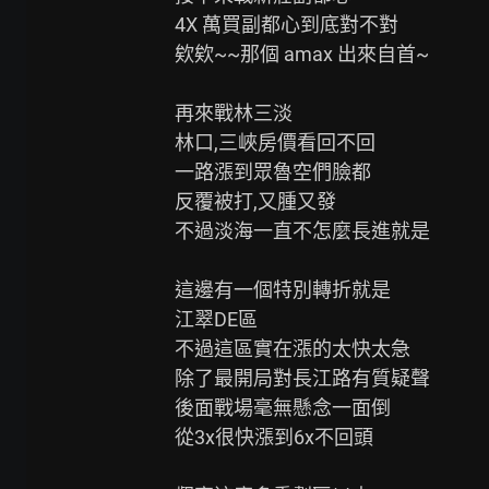
4X 萬買副都心到底對不對

欸欸~~那個 amax 出來自首~

再來戰林三淡

林口,三峽房價看回不回

一路漲到眾魯空們臉都

反覆被打,又腫又發

不過淡海一直不怎麼長進就是

這邊有一個特別轉折就是

江翠DE區

不過這區實在漲的太快太急

除了最開局對長江路有質疑聲

後面戰場毫無懸念一面倒

從3x很快漲到6x不回頭
