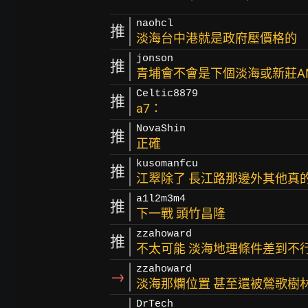
naohcl
推
淡海台中港就是政府壓價格的
jonson
推
青埔會不會是下個淡海或新莊AM
Celtic8879
推
a7：
NovaShin
推
正確
kusomanfcu
推
江翠除了 長江路那邊外其他真
a1l2m3m4
推
下一戰 頭竹昌隆
zzahoward
推
不太可能 淡海地理條件差到不
zzahoward
→
淡海那爛位置 甚至還被鶯歌樹
DrTech