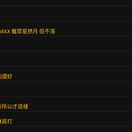
AX 雖眾星拱月 但不漲
的還好
行所以才這樣
林屌打