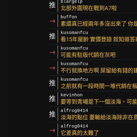
blargelp
推
北部外圍現在戰到A7啦
buffon
→
素還真已經兩年多沒出來了 你
kusomanfcu
推
看15年屋齡 實價登錄 就知道
kusomanfcu
→
可能有駐版代銷在灰吧
kusomanfcu
→
不行就換地方啊 屎留給有錢的
kusomanfcu
推
之前就有一段時間一堆代銷在
kevinhon
推
要等到青埔是下一個淡海，可
alfrog0414
推
淡海的點位 要輸給淡海除非在
alfrog0414
→
它差真的太難了