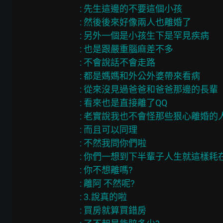
: 先生這邊的不要這個小孩

: 然後後來好像兩人也離婚了

: 另外一個是小孩生下是罕見疾病

: 也是跟嚴重腦麻差不多

: 不會說話不會走路

: 都是媽媽和外公外婆帶來看病

: 從來沒見過爸爸和爸爸那邊的長輩

: 看來也是直接離了QQ

: 老實說我也不會怪那些狠心離婚的人
: 而且可以同理

: 不然我問你們啦

: 你們一想到下半輩子人生就這樣耗
: 你不想離嗎?

: 離阿 不然呢?

: 3.說真的啦

: 買房就算買錯房
