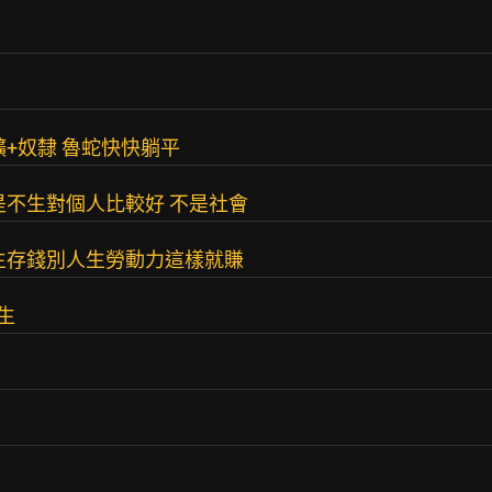
+奴隸 魯蛇快快躺平
是不生對個人比較好 不是社會
生存錢別人生勞動力這樣就賺
生