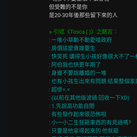
但受難的不是你

是20-30年後那些留下來的人

: 一堆小草動不動愛嗆政府

: 房價這麼貴誰要生

: 快笑死 講得生小孩好像很大不了一樣
: 阿伯我也快更年期了

: 身邊不要說離婚的一堆

: 也有小孩生出來有問題 結果整個家
: 超慘=.=

: (以前在其他版波過 回收一下XD)

: 1.先說高功能自閉

: 有些發作起來很恐怖啦

: 小一小二生狂砸東西的有見過嗎?

: 只要是他拿得起來的 他就砸
