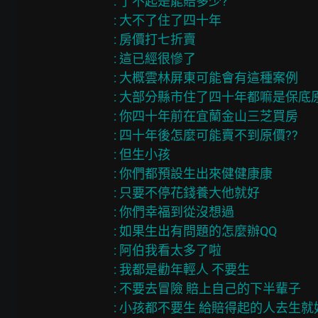
: 了不起是能賠多少?

: 大不了住了四十年

: 房價打七折賣

: 這已經很慘了

: 大概雲林屏東可能會有這種案例

: 大部分縣市住了四十年都嘛是保底原
: 你四十年前在宜蘭金山三芝買房

: 四十年後怎麼可能賣不到原價??

: 但生小孩

: 你們都預設生出來健健康康

: 只要不停花錢養大他就好

: 你們幸福到從沒想過

: 如果生出有問題的怎麼辦QQ

: 阿伯我看太多了啦

: 我都是勸年輕人 不要生

: 不要去冒險 賠上自己的下半輩子

: 小孩都不要生 給賠得起的人去生就好