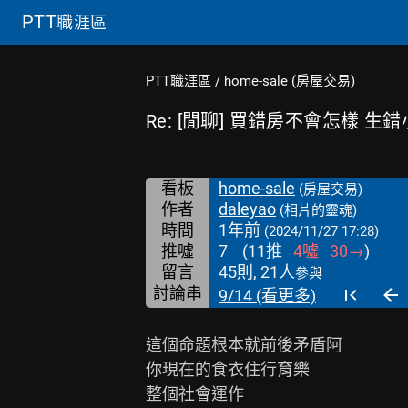
PTT
職涯區
PTT職涯區
/
home-sale (房屋交易)
Re: [閒聊] 買錯房不會怎樣 
看板
home-sale
(房屋交易)
作者
daleyao
(相片的靈魂)
時間
1年前
(2024/11/27 17:28)
推噓
7
(
11
推
4
噓
30
→
)
留言
45則, 21人
參與
討論串
9/14 (看更多)
這個命題根本就前後矛盾阿

你現在的食衣住行育樂

整個社會運作
