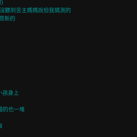


等沒聽到苦主媽媽說但我猜測的

買新的

孩身上

婚的也一堆


