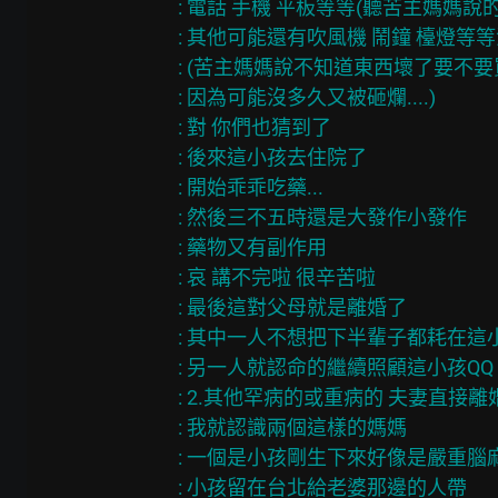
: 電話 手機 平板等等(聽苦主媽媽說的)
: 其他可能還有吹風機 鬧鐘 檯燈等
: (苦主媽媽說不知道東西壞了要不要
: 因為可能沒多久又被砸爛....)

: 對 你們也猜到了

: 後來這小孩去住院了

: 開始乖乖吃藥...

: 然後三不五時還是大發作小發作

: 藥物又有副作用

: 哀 講不完啦 很辛苦啦

: 最後這對父母就是離婚了

: 其中一人不想把下半輩子都耗在這小
: 另一人就認命的繼續照顧這小孩QQ

: 2.其他罕病的或重病的 夫妻直接離
: 我就認識兩個這樣的媽媽

: 一個是小孩剛生下來好像是嚴重腦麻
: 小孩留在台北給老婆那邊的人帶
