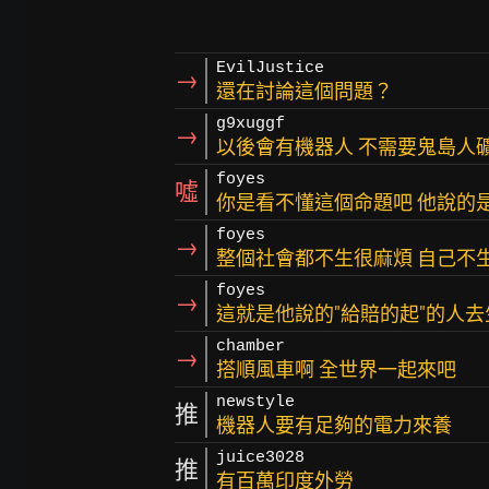
EvilJustice
→
還在討論這個問題？
g9xuggf
→
以後會有機器人 不需要鬼島人礦
foyes
噓
你是看不懂這個命題吧 他說的
foyes
→
整個社會都不生很麻煩 自己不
foyes
→
這就是他說的"給賠的起"的人去
chamber
→
搭順風車啊 全世界一起來吧
newstyle
推
機器人要有足夠的電力來養
juice3028
推
有百萬印度外勞