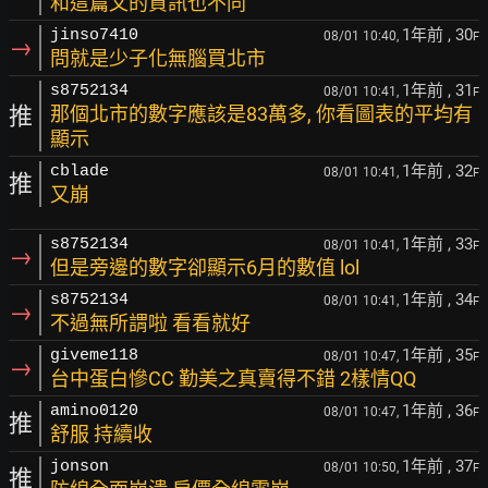
和這篇文的資訊也不同
1年前
, 30
jinso7410
08/01 10:40,
F
→
問就是少子化無腦買北市
1年前
, 31
s8752134
08/01 10:41,
F
推
那個北市的數字應該是83萬多, 你看圖表的平均有
顯示
1年前
, 32
cblade
08/01 10:41,
F
推
又崩
1年前
, 33
s8752134
08/01 10:41,
F
→
但是旁邊的數字卻顯示6月的數值 lol
1年前
, 34
s8752134
08/01 10:41,
F
→
不過無所謂啦 看看就好
1年前
, 35
giveme118
08/01 10:47,
F
→
台中蛋白慘CC 勤美之真賣得不錯 2樣情QQ
1年前
, 36
amino0120
08/01 10:47,
F
推
舒服 持續收
1年前
, 37
jonson
08/01 10:50,
F
推