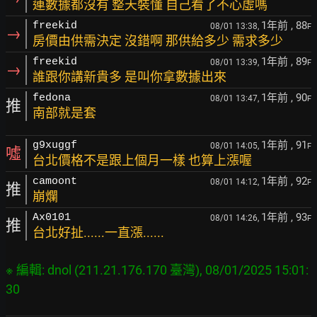
連數據都沒有 整天裝懂 自己看了不心虛嗎
1年前
, 88
freekid
08/01 13:38,
F
→
房價由供需決定 沒錯啊 那供給多少 需求多少
1年前
, 89
freekid
08/01 13:39,
F
→
誰跟你講新貴多 是叫你拿數據出來
1年前
, 90
fedona
08/01 13:47,
F
推
南部就是套
1年前
, 91
g9xuggf
08/01 14:05,
F
噓
台北價格不是跟上個月一樣 也算上漲喔
1年前
, 92
camoont
08/01 14:12,
F
推
崩爛
1年前
, 93
Ax0101
08/01 14:26,
F
推
台北好扯......一直漲......
※ 編輯: dnol (211.21.176.170 臺灣), 08/01/2025 15:01: