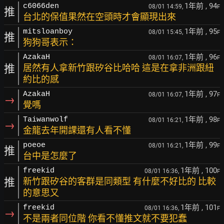
1年前
, 94
c6066den
08/01 14:59,
F
推
台北的保值果然在空頭時才會顯現出來
1年前
, 95
mitsloanboy
08/01 15:45,
F
推
狗狗哥表示：
1年前
, 96
AzakaH
08/01 16:07,
F
推
居然有人拿新竹跟矽谷比哈哈 這是在拿非洲跟紐
約比的感
1年前
, 97
AzakaH
08/01 16:07,
F
→
覺嗎
1年前
, 98
Taiwanwolf
08/01 16:21,
F
→
金龍去年開課還有人看不懂
1年前
, 99
poeoe
08/01 16:21,
F
推
台中是怎麼了
1年前
, 100
freekid
08/01 16:36,
F
推
新竹跟矽谷的客群是同類型 有什麼不好比的 比較
的意思又
1年前
, 101
freekid
08/01 16:36,
F
→
不是兩者同位階 你看不懂推文就不要犯蠢