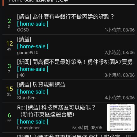
[請益] 為什麼有些銀行不做丙建的貸款？
2
[
home-sale
]
2
OO5O
1小時前
,
08/06
[請益]
12
[
home-sale
]
49
game9910
2小時前
,
08/06
[新聞] 開高價不是最好策略！房仲曝桃園A7賣房
3
[
home-sale
]
7
jl40
3小時前
,
08/06
[請益] 房貸規劃請益
15
[
home-sale
]
35
StarkBen
4小時前
,
08/06
Re: [請益] 科技商務區可以碰嗎？
（新竹市東區達麗台肥）
6
[
home-sale
]
25
imbeginner
5小時前
,
08/06