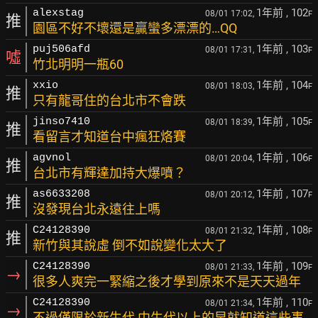
1年前
, 102
alexstag
08/01 17:02,
F
推
園區不好不壞還是贏蠻多漂漂的…QQ
1年前
, 103
puj506afd
08/01 17:31,
F
噓
竹北明明一瓶60
1年前
, 104
xxio
08/01 18:03,
F
推
只有龍哥住的台北市不會跌
1年前
, 105
jinso7410
08/01 18:39,
F
推
看留言才知道台中瘋狂烙賽
1年前
, 106
agvnol
08/01 20:04,
F
推
台北市有輝達加持大爆噴？
1年前
, 107
as6633208
08/01 20:12,
F
推
沒發現台北永遠往上嗎
1年前
, 108
C24128390
08/01 21:32,
F
推
新竹與其說虛 倒不如說變化太大了
1年前
, 109
C24128390
08/01 21:33,
F
→
很多人爽完一緊縮之後才學到原來不是天天過年
1年前
, 110
C24128390
08/01 21:34,
F
→
不過僅限於新生代 中生代以上的早就知道這些事