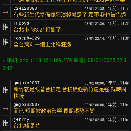
1年前
, 111
C24128390
08/01 21:35,
F
→
有些新生代準備瘋狂湊錢就是了 顆顆 我也被借過
1年前
, 112
TFBoys
08/01 21:36,
F
推
台北市 "83.2" 打錯了
1年前
, 113
joseph4229
08/01 22:14,
F
推
全台灣剩一個士北科狂漲
※ 編輯: dnol (118.161.169.176 臺灣), 08/01/2025 22:3
1年前
, 114
gmjoin2007
08/02 00:00,
F
推
新竹就是跟著台積走 台積續強新竹還是強 就時間
快慢
1年前
, 115
gmjoin2007
08/02 00:00,
F
→
而已 短期被政治影響 長期趨勢不變
1年前
, 116
jerrry
08/02 02:45,
F
推
台北補漲啦