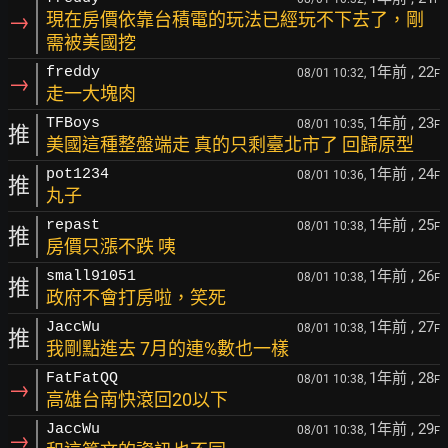
→
現在房價依靠台積電的玩法已經玩不下去了，剛
需被美國挖
1年前
, 22
freddy
08/01 10:32,
F
→
走一大塊肉
1年前
, 23
TFBoys
08/01 10:35,
F
推
美國這種整盤端走 真的只剩臺北市了 回歸原型
1年前
, 24
pot1234
08/01 10:36,
F
推
丸子
1年前
, 25
repast
08/01 10:38,
F
推
房價只漲不跌 咦
1年前
, 26
small91051
08/01 10:38,
F
推
政府不會打房啦，笑死
1年前
, 27
JaccWu
08/01 10:38,
F
推
我剛點進去 7月的連%數也一樣
1年前
, 28
FatFatQQ
08/01 10:38,
F
→
高雄台南快滾回20以下
1年前
, 29
JaccWu
08/01 10:38,
F
→