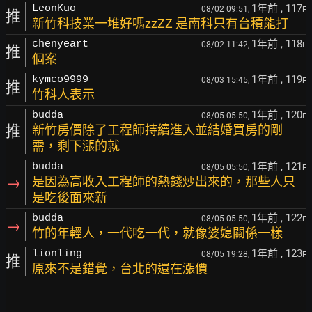
1年前
, 117
LeonKuo
08/02 09:51,
F
推
新竹科技業一堆好嗎zzZZ 是南科只有台積能打
1年前
, 118
chenyeart
08/02 11:42,
F
推
個案
1年前
, 119
kymco9999
08/03 15:45,
F
推
竹科人表示
1年前
, 120
budda
08/05 05:50,
F
推
新竹房價除了工程師持續進入並結婚買房的剛
需，剩下漲的就
1年前
, 121
budda
08/05 05:50,
F
→
是因為高收入工程師的熱錢炒出來的，那些人只
是吃後面來新
1年前
, 122
budda
08/05 05:50,
F
→
竹的年輕人，一代吃一代，就像婆媳關係一樣
1年前
, 123
lionling
08/05 19:28,
F
推
原來不是錯覺，台北的還在漲價