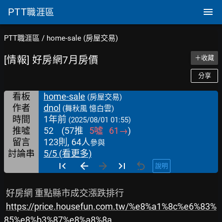
PTT
職涯區
PTT職涯區
/
home-sale (房屋交易)
[情報] 好房網7月房價
＋收藏
分享
看板
home-sale
(房屋交易)
作者
dnol
(舞秋風 憶白雲)
時間
1年前
(2025/08/01 01:55)
推噓
52
(
57
推
5
噓
61
→
)
留言
123則, 64人
參與
討論串
5/5 (看更多)
說明
 好房網 重點縣市成交漲跌排行

https://price.housefun.com.tw/%e8%a1%8c%e6%83%
85%e8%b3%87%e8%a8%8a