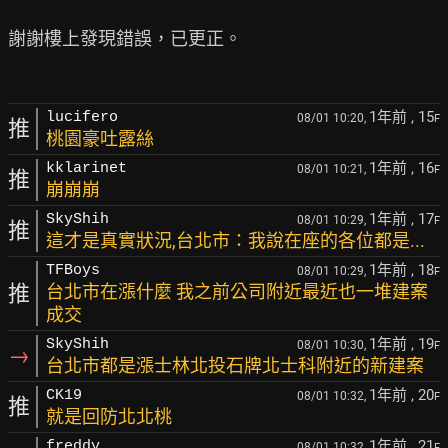
謝謝樓上發現錯誤，已更正。

1年前
, 15
lucifero
08/01 10:20,
F
推
桃園豪吐露絲
1年前
, 16
kklarinet
08/01 10:21,
F
推
崩崩崩
1年前
, 17
SkyShih
08/01 10:29,
F
推
這才是真實狀況,台北市：我說在座的各位都是...
1年前
, 18
TFBoys
08/01 10:29,
F
推
台北市在漲什麼 我之前公司附近最近也一堆建案
成交
1年前
, 19
SkyShih
08/01 10:30,
F
→
台北市都是漲士林北投石牌北士科附近的新建案
1年前
, 20
CK19
08/01 10:32,
F
推
就是回防北北桃
1年前
, 21
freddy
08/01 10:32,
F