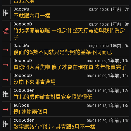
台北大崩
1年前
, 7
JaccWu
08/01 10:08,
F
推
不就跟六月一樣
1年前
, 8
DoooooD
08/01 10:08,
F
噓
竹北準備崩崩囉 一堆房仲整天打電話叫我們買房
子
1年前
, 9
JaccWu
08/01 10:09,
F
→
後面的%數不同就只是對照的基準不同而已
1年前
, 10
DoooooD
08/01 10:09,
F
→
買你個大香焦啦 傻子才會在現在買 去年都賣完了
1年前
, 11
DoooooD
08/01 10:09,
F
→
沒崩下來哪會進場
1年前
, 12
c6066den
08/01 10:10,
F
推
竹北的房仲確實對買家身段變很低
1年前
, 13
eulbos
08/01 10:13,
F
→
慟! 連崩兩個月
1年前
, 14
c6066den
08/01 10:20,
F
推
數字應該有打錯，其實跟6月不一樣