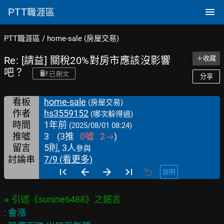
PTT
職涯區
PTT職涯區
/
home-sale (房屋交易)
Re: [請益] 關稅20%對房市應該沒影響
＋收藏
吧？
已刪文
分享
看板
home-sale
(房屋交易)
作者
hs3559152
(哪次躲得過)
時間
1年前
(2025/08/01 08:24)
推噓
3
(
3
推
0
噓
2
→
)
留言
5則, 3人
參與
討論串
7/9 (看更多)
說明
: 會漲
