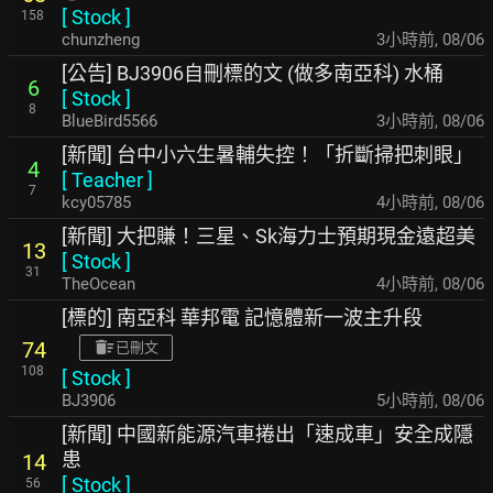
[
Stock
]
158
chunzheng
3小時前
,
08/06
[公告] BJ3906自刪標的文 (做多南亞科) 水桶
6
[
Stock
]
8
BlueBird5566
3小時前
,
08/06
[新聞] 台中小六生暑輔失控！「折斷掃把刺眼」
4
[
Teacher
]
7
kcy05785
4小時前
,
08/06
[新聞] 大把賺！三星、Sk海力士預期現金遠超美
13
[
Stock
]
31
TheOcean
4小時前
,
08/06
[標的] 南亞科 華邦電 記憶體新一波主升段
74
已刪文
108
[
Stock
]
BJ3906
5小時前
,
08/06
[新聞] 中國新能源汽車捲出「速成車」安全成隱
患
14
[
Stock
]
56