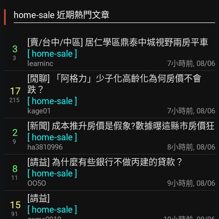
home-sale 近期熱門文章
[賣/台中/中區] 居仁學區鼎泰中城視野兩房平車
3
[
home-sale
]
3
learninc
7小時前
,
08/06
[閒聊] 「阿格力」少子化高齡化為何房價不會
跌？
17
[
home-sale
]
215
kage01
7小時前
,
08/06
[新聞] 成本推升房價是假象?數據曝這縣市房價狂
2
[
home-sale
]
9
ha3810996
8小時前
,
08/06
[請益] 為什麼有些銀行不做丙建的貸款？
8
[
home-sale
]
11
OO5O
9小時前
,
08/06
[請益]
15
[
home-sale
]
91