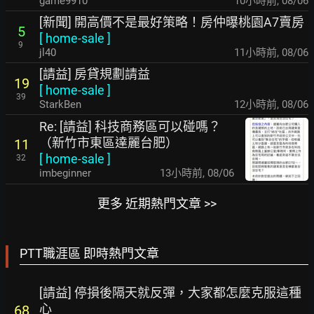
game9910
10小時前
,
08/06
[新聞] 開高價不是最好策略！房仲曝桃園A7賣房
5
[
home-sale
]
9
jl40
11小時前
,
08/06
[請益] 房貸規劃請益
19
[
home-sale
]
39
StarkBen
12小時前
,
08/06
Re: [請益] 科技商務區可以碰嗎？
（新竹市東區達麗台肥）
11
[
home-sale
]
32
imbeginner
13小時前
,
08/06
更多 近期熱門文章 >>
PTT職涯區 即時熱門文章
[請益] 停損後隔天就反彈，大家都怎麼克服這種
心
68