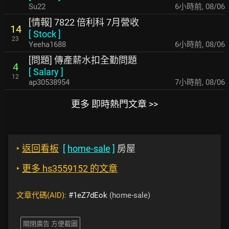
Su22
6小時前
,
08/06
[情報] 7822 倍利科 7月營收
14
[
Stock
]
23
Yeeha1688
6小時前
,
08/06
[問題] 傳產薪水扣全勤問題
4
[
Salary
]
12
ap30538954
7小時前
,
08/06
更多 即時熱門文章 >>
‣
返回看板
[
home-sale
]
房屋
‣
更多 hs3559152 的文章
文章代碼(AID):
#1eZ7dEok
(home-sale)
關閉廣告 方便截圖