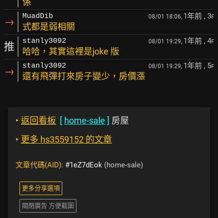
係
1年前
, 3
MuadDib
08/01 18:06,
F
→
式都是弱相關
1年前
, 4
stanly3092
08/01 19:29,
F
推
哈哈，其實這裡是joke 版
1年前
, 5
stanly3092
08/01 19:29,
F
→
還有飛彈打來房子變少，房價漲
‣
返回看板
[
home-sale
]
房屋
‣
更多 hs3559152 的文章
文章代碼(AID):
#1eZ7dEok
(home-sale)
更多分享選項
關閉廣告 方便截圖