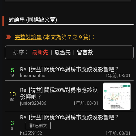
討論串 (同標題文章)
完整討論串
(本文為第 7 之 9 篇)：
排序：
最新先
|
最舊先
|
留言數
Re: [請益] 關稅20%對房市應該沒影響吧？
5
kusomanfcu
1年前
,
08/01
16
Re: [請益] 關稅20%對房市應該沒
10
影響吧？
50
junior020486
1年前
,
08/01
Re: [請益] 關稅20%對房市應該沒影響吧？
3
已刪文
5
hs3559152
1年前
,
08/01